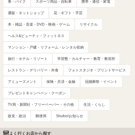
車・バイク
スポーツ用品・自転車
携帯・通信・家電
通販・ネットショップ
花・ギフト・手芸
本・雑誌・音楽・DVD・映画・ゲーム
リサイクル
ヘルス&ビューティ・フィットネス
マンション・戸建・リフォーム・レンタル収納
旅行・ホテル・リゾート
学習塾・カルチャー・教育・教習所
レストラン・デリバリー・外食
フォトスタジオ・プリントサービス
アミューズメント
保険・共済・金融
冠婚葬祭・イベント
プレゼントキャンペーン・クーポン
TV局・新聞社・フリーペーパー・その他
生活・くらし
政党・政治
郵便局
Shufoo!お知らせ
よく行くお店から探す