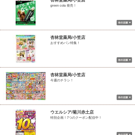
杏林堂薬局/小笠店
green cola 発売！
杏林堂薬局/小笠店
おすすめパン特集！
杏林堂薬局/小笠店
今週のチラシ！
ウエルシア/菊川赤土店
特別企画！7つのクーポン配信中！