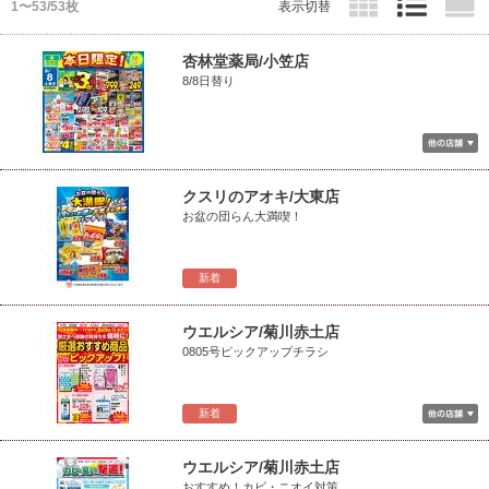
1〜53/53枚
表示切替
杏林堂薬局/小笠店
8/8日替り
クスリのアオキ/大東店
お盆の団らん大満喫！
新着
ウエルシア/菊川赤土店
0805号ピックアップチラシ
新着
ウエルシア/菊川赤土店
おすすめ！カビ・ニオイ対策