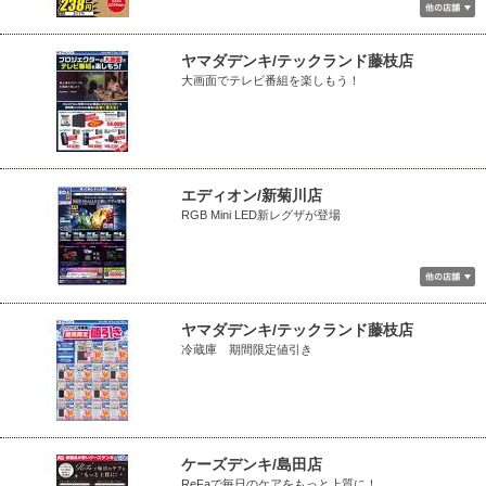
ヤマダデンキ/テックランド藤枝店
大画面でテレビ番組を楽しもう！
エディオン/新菊川店
RGB Mini LED新レグザが登場
ヤマダデンキ/テックランド藤枝店
冷蔵庫 期間限定値引き
ケーズデンキ/島田店
ReFaで毎日のケアをもっと上質に！