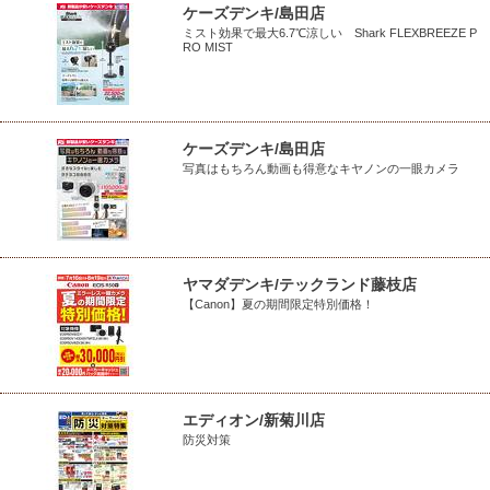
ケーズデンキ/島田店
ミスト効果で最大6.7℃涼しい Shark FLEXBREEZE P
RO MIST
ケーズデンキ/島田店
写真はもちろん動画も得意なキヤノンの一眼カメラ
ヤマダデンキ/テックランド藤枝店
【Canon】夏の期間限定特別価格！
エディオン/新菊川店
防災対策