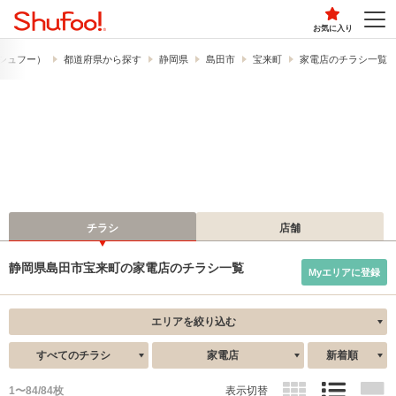
お気に入り
​（シュフー）
都道府県から探す
静岡県
島田市
宝来町
家電店のチラシ一覧
チラシ
店舗
静岡県島田市宝来町の家電店のチラシ一覧
Myエリアに登録
エリアを絞り込む
すべてのチラシ
家電店
新着順
1〜84/84枚
表示切替