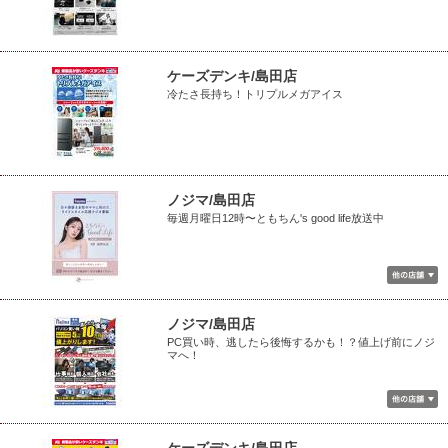
ケーズデンキ/島田店
冷たさ長持ち！トリプルメガアイス
ノジマ/島田店
毎週月曜日12時〜ともちん's good life放送中
ノジマ/島田店
PC買い時、逃したら後悔するかも！？値上げ前にノジ
マへ！