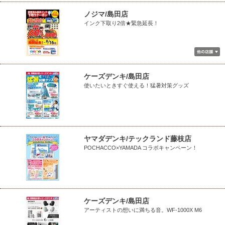
ノジマ/島田店
インク下取り2倍★緊急延長！
ケーズデンキ/島田店
使いたいときすぐ使える！猛暑対策グッズ
ヤマダデンキ/テックランド藤枝店
POCHACCO×YAMADA コラボキャンペーン！
ケーズデンキ/島田店
アーティストの想いに満ちる音。WF-1000X M6