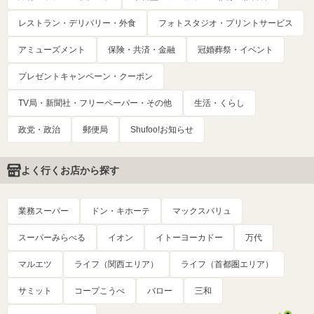
レストラン・デリバリー・外食
フォトスタジオ・プリントサービス
アミューズメント
保険・共済・金融
冠婚葬祭・イベント
プレゼントキャンペーン・クーポン
TV局・新聞社・フリーペーパー・その他
生活・くらし
政党・政治
郵便局
Shufoo!お知らせ
よく行くお店から探す
業務スーパー
ドン・キホーテ
マックスバリュ
スーパーみらべる
イオン
イトーヨーカドー
万代
マルエツ
ライフ（関西エリア）
ライフ（首都圏エリア）
サミット
コープこうべ
バロー
三和