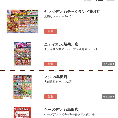
ヤマダデンキ/テックランド藤枝店
夏祭りスーパーSALE！
新着
エディオン/新菊川店
エディオンサマーバーゲン決算夏フェス!
新着
ノジマ/島田店
大創業祭セール第2弾
新着
ケーズデンキ/島田店
ケーズデンキでPayPay使ってお買い物！