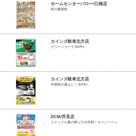
ホームセンターバロー/江南店
秋の農業祭
カインズ岐阜北方店
グリーンコーラ 8/4号○
カインズ岐阜北方店
停電時の備えに！ 8/4号○
DCM/芥見店
クイックル夏の家ピカ大作戦！キャンペーン