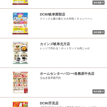
DCM/岐阜茜部店
クイックル夏の家ピカ大作戦！キャンペーン
カインズ岐阜北方店
レンジで作れる！ホットサンド＆肉じゃが
ホームセンターバロー/各務原中央店
玉ねぎ苗早期予約
DCM/芥見店