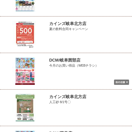
カインズ岐阜北方店
夏の飲料合同キャンペーン
DCM/岐阜茜部店
今月のお買い得品（WEBチラシ）
カインズ岐阜北方店
人工砂 8/1号〇