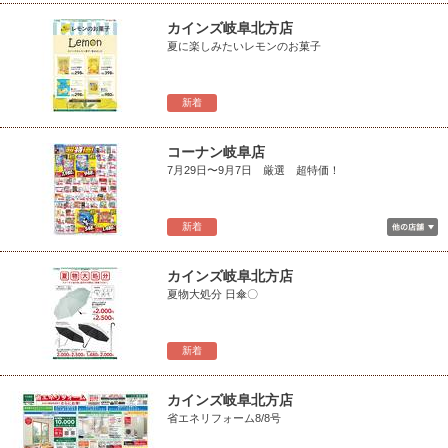
カインズ岐阜北方店
夏に楽しみたいレモンのお菓子
新着
コーナン岐阜店
7月29日〜9月7日 厳選 超特価！
新着
カインズ岐阜北方店
夏物大処分 日傘〇
新着
カインズ岐阜北方店
省エネリフォーム8/8号