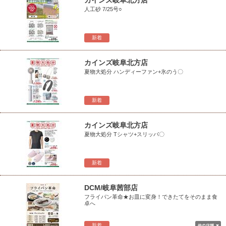
カインズ岐阜北方店
人工砂 7/25号○
新着
カインズ岐阜北方店
夏物大処分 ハンディーファン+氷のう〇
新着
カインズ岐阜北方店
夏物大処分 Tシャツ+スリッパ〇
新着
DCM/岐阜茜部店
フライパン革命★お皿に変身！できたてをそのまま食
卓へ
新着