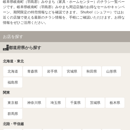
岐阜県岐南町（羽島郡）みやまち（家具・ホームセンター）のチラシ一覧ペー
ジです。岐阜県岐南町（羽島郡）みやまち周辺店舗のお得なセールやキャンペ
ーン、期間限定の特売情報などを確認できます。 Shufoo!（シュフー）ではお
近くの店舗で使える最新のチラシ情報を、手軽にご確認いただけます。お得な
情報をぜひご活用ください。
お店を探す
都道府県から探す
北海道・東北
北海道
青森県
岩手県
宮城県
秋田県
山形県
福島県
関東
東京都
神奈川県
埼玉県
千葉県
茨城県
栃木県
群馬県
北陸・甲信越