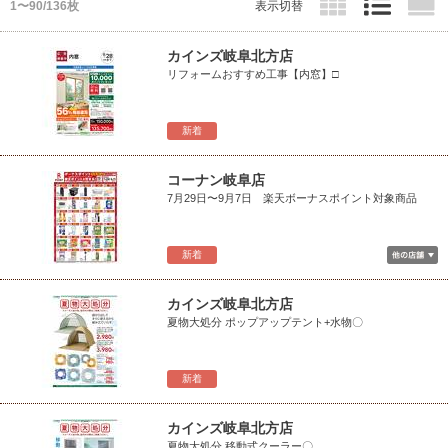
1〜90/136枚
表示切替
カインズ岐阜北方店
リフォームおすすめ工事【内窓】□
新着
コーナン岐阜店
7月29日〜9月7日 楽天ボーナスポイント対象商品
新着
カインズ岐阜北方店
夏物大処分 ポップアップテント+水物〇
新着
カインズ岐阜北方店
夏物大処分 移動式クーラー〇