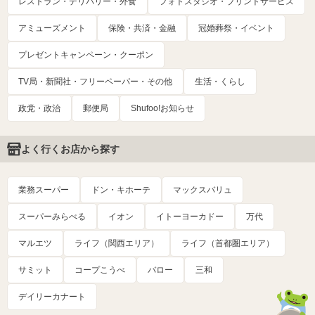
レストラン・デリバリー・外食
フォトスタジオ・プリントサービス
アミューズメント
保険・共済・金融
冠婚葬祭・イベント
プレゼントキャンペーン・クーポン
TV局・新聞社・フリーペーパー・その他
生活・くらし
政党・政治
郵便局
Shufoo!お知らせ
よく行くお店から探す
業務スーパー
ドン・キホーテ
マックスバリュ
スーパーみらべる
イオン
イトーヨーカドー
万代
マルエツ
ライフ（関西エリア）
ライフ（首都圏エリア）
サミット
コープこうべ
バロー
三和
デイリーカナート