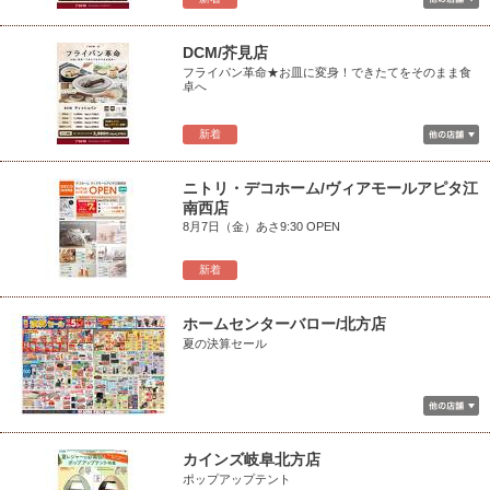
DCM/芥見店
フライパン革命★お皿に変身！できたてをそのまま食
卓へ
新着
ニトリ・デコホーム/ヴィアモールアピタ江
南西店
8月7日（金）あさ9:30 OPEN
新着
ホームセンターバロー/北方店
夏の決算セール
カインズ岐阜北方店
ポップアップテント