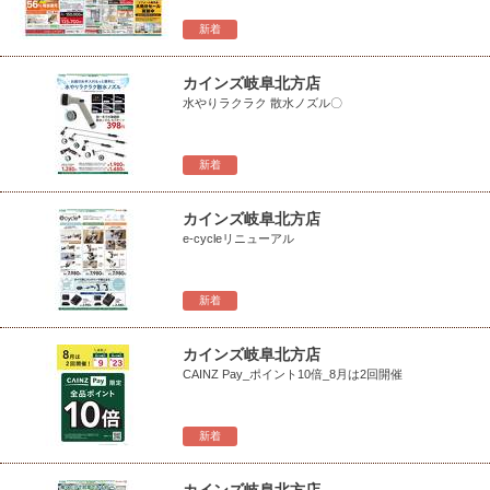
新着
カインズ岐阜北方店
水やりラクラク 散水ノズル〇
新着
カインズ岐阜北方店
e-cycleリニューアル
新着
カインズ岐阜北方店
CAINZ Pay_ポイント10倍_8月は2回開催
新着