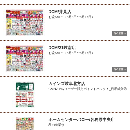
DCM/芥見店
お盆SALE!（8月6日〜8月17日）
DCM/21岐南店
お盆SALE!（8月6日〜8月17日）
カインズ岐阜北方店
CAINZ Payユーザー限定ポイントバック！_日用雑貨②
ホームセンターバロー/各務原中央店
秋の農業祭