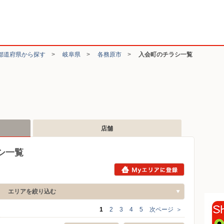
都道府県から探す
>
岐阜県
>
各務原市
>
入会町のチラシ一覧
店舗
シ一覧
エリアを絞り込む
1
2
3
4
5
次ページ
＞