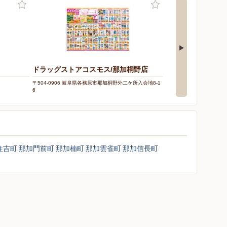
ドラッグストアコスモス/那加桐野店
洋服の青山/各務原
〒504-0906 岐阜県各務原市那加桐野外二ケ所入会地8-1
〒504-0839 岐阜県各務
6
住吉町
那加門前町
那加楠町
那加雲雀町
那加信長町