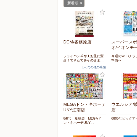
新着順
DCM/各務原店
スーパースポ
オ/イオンモ
フライパン革命★お皿に変
今週のWEBチラ
身！できたてをそのまま…
準備〜
[＋]その他の店舗
MEGAドン・キホーテ
ウエルシア/
UNY江南店
店
8/8号 夏福袋 MEGAド
0805号ピック
ン・キホーテUNY…