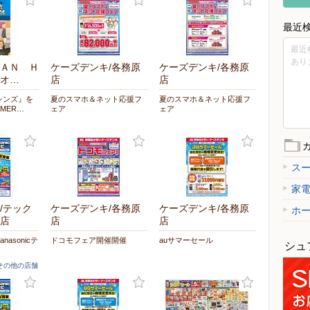
最近
最近
あり
ＡＮ Ｈ
ケーズデンキ/各務原
ケーズデンキ/各務原
オ…
店
店
レンズ』を
夏のスマホ＆ネット応援フ
夏のスマホ＆ネット応援フ
MER…
ェア
ェア
ス
家
/テック
ケーズデンキ/各務原
ケーズデンキ/各務原
ホ
店
店
店
asonicテ
ドコモフェア開催開催
auサマーセール
シュ
]その他の店舗