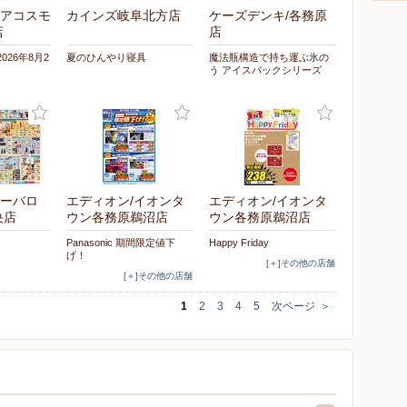
アコスモ
カインズ岐阜北方店
ケーズデンキ/各務原
店
店
2026年8月2
夏のひんやり寝具
魔法瓶構造で持ち運ぶ氷の
う アイスパックシリーズ
ーバロ
エディオン/イオンタ
エディオン/イオンタ
央店
ウン各務原鵜沼店
ウン各務原鵜沼店
Panasonic 期間限定値下
Happy Friday
げ！
[＋]その他の店舗
[＋]その他の店舗
1
2
3
4
5
次ページ
＞