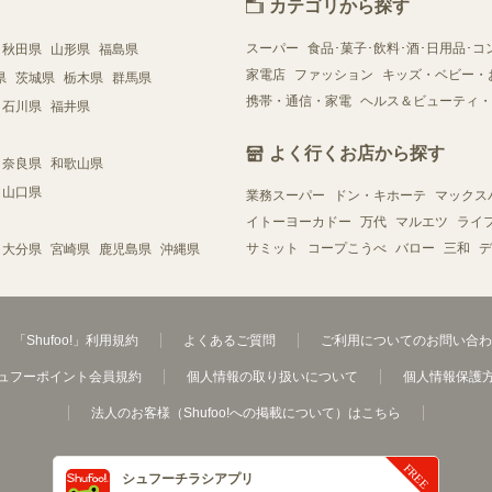
カテゴリから探す
スーパー
食品･菓子･飲料･酒･日用品･コ
秋田県
山形県
福島県
家電店
ファッション
キッズ・ベビー・
県
茨城県
栃木県
群馬県
携帯・通信・家電
ヘルス＆ビューティ・
石川県
福井県
よく行くお店から探す
奈良県
和歌山県
山口県
業務スーパー
ドン・キホーテ
マックス
イトーヨーカドー
万代
マルエツ
ライ
サミット
コープこうべ
バロー
三和
デ
大分県
宮崎県
鹿児島県
沖縄県
「Shufoo!」利用規約
よくあるご質問
ご利用についてのお問い合わ
ュフーポイント会員規約
個人情報の取り扱いについて
個人情報保護
法人のお客様（Shufoo!への掲載について）はこちら
シュフーチラシアプリ