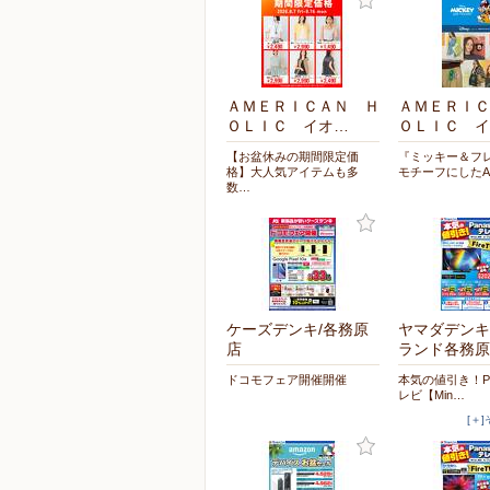
ＡＭＥＲＩＣＡＮ Ｈ
ＡＭＥＲＩＣ
ＯＬＩＣ イオ…
ＯＬＩＣ イ
【お盆休みの期間限定価
『ミッキー＆フ
格】大人気アイテムも多
モチーフにしたA
数…
ケーズデンキ/各務原
ヤマダデンキ
店
ランド各務原
ドコモフェア開催開催
本気の値引き！Pan
レビ【Min…
[＋