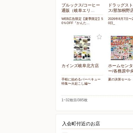
ブルックス/コーヒー
ドラッグスト
通販（岐阜エリ…
ス/那加桐野
WEB広告限定【夏季限定】5
2026年8月7日〜
0％OFF『かんた…
0日_
カインズ岐阜北方店
ホームセンタ
ー/各務原中
手軽に始めるバーベキュー
夏の決算セール
特集〜火起こし編〜
1~32枚目/385枚
入会町付近のお店