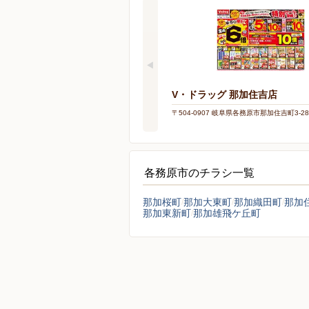
V・ドラッグ 那加住吉店
〒504-0907 岐阜県各務原市那加住吉町3-28
各務原市のチラシ一覧
那加桜町
那加大東町
那加織田町
那加
那加東新町
那加雄飛ケ丘町