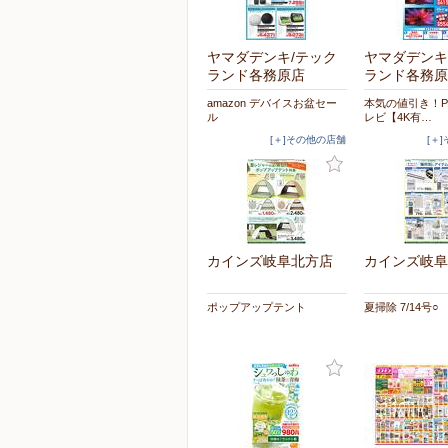
ヤマダデンキ/テック
ヤマダデンキ
ランド各務原店
ランド各務原
amazon デバイスお盆セー
本気の値引き！Pan
ル
レビ【4K有…
[＋]その他の店舗
[＋
カインズ岐阜北方店
カインズ岐阜
ポップアップテント
夏掃除 7/14号○