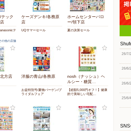
/テック
ケーズデンキ/各務原
ホームセンターバロ
店
店
ー/領下店
asonicテ
UQサマーセール
夏の決算セール
]その他の店舗
Shu
26/7/
26/6/
北方店
洋服の青山/各務原
nosh（ナッシュ）ヘ
ルシー・糖質…
26/6/
お盆特別号/夏物バーゲン/ブ
【総額5,000円オフ！】健康
ライダルフェア
的で美味しい宅配…
25/6/
SN