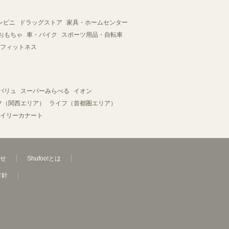
ンビニ
ドラッグストア
家具・ホームセンター
おもちゃ
車・バイク
スポーツ用品・自転車
フィットネス
バリュ
スーパーみらべる
イオン
フ（関西エリア）
ライフ（首都圏エリア）
イリーカナート
せ
Shufoo!とは
方針