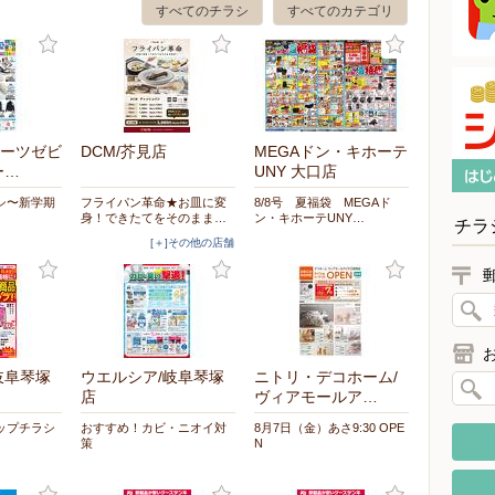
すべてのチラシ
すべてのカテゴリ
ーツゼビ
DCM/芥見店
MEGAドン・キホーテ
ー…
UNY 大口店
シ〜新学期
フライパン革命★お皿に変
8/8号 夏福袋 MEGAド
身！できたてをそのまま…
ン・キホーテUNY…
チラ
[＋]その他の店舗
岐阜琴塚
ウエルシア/岐阜琴塚
ニトリ・デコホーム/
店
ヴィアモールア…
アップチラシ
おすすめ！カビ・ニオイ対
8月7日（金）あさ9:30 OPE
策
N