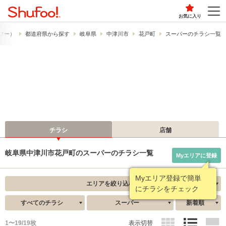
お気に入り
ュフー）
都道府県から探す
岐阜県
中津川市
花戸町
スーパーのチラシ一覧
チラシ
店舗
岐阜県中津川市花戸町のスーパーのチラシ一覧
Myエリアに登録
Myエリア登録で簡単
エリアを絞り込む
にチラシをチェック
すべてのチラシ
スーパー
新着順
1〜19/19枚
表示切替