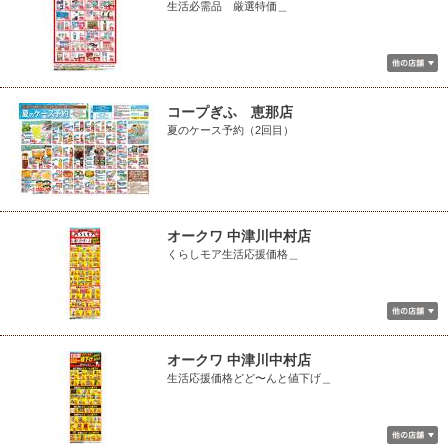
生活必需品 厳選特価＿
コープぎふ 恵那店
夏のケース予約（2回目）
オークワ 中津川中村店
くらしモア生活応援価格＿
オークワ 中津川中村店
生活応援価格どど〜んと値下げ＿