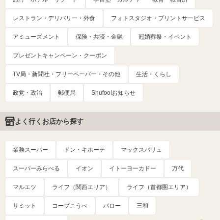
レストラン・デリバリー・外食
フォトスタジオ・プリントサービス
アミューズメント
保険・共済・金融
冠婚葬祭・イベント
プレゼントキャンペーン・クーポン
TV局・新聞社・フリーペーパー・その他
生活・くらし
政党・政治
郵便局
Shufoo!お知らせ
よく行くお店から探す
業務スーパー
ドン・キホーテ
マックスバリュ
スーパーみらべる
イオン
イトーヨーカドー
万代
マルエツ
ライフ（関西エリア）
ライフ（首都圏エリア）
サミット
コープこうべ
バロー
三和