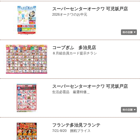
スーパーセンターオークワ 可児坂戸店
2026オークワのお中元
コープぎふ 多治見店
８月組合員カード提示チラシ
スーパーセンターオークワ 可児坂戸店
生活必需品 厳選特価＿
フランテ多治見フランテ
7/21-8/20 挑戦プライス