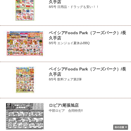
久手店
8/5号 日用品・ドラッグも安い！！
ベイシアFoods Park（フーズパーク）/長
久手店
8/5号 エンジョイ夏休みBBQ
ベイシアFoods Park（フーズパーク）/長
久手店
8/5号 飲料フェア第2弾
ロピア/尾張旭店
中部ロピア 合同特売!!