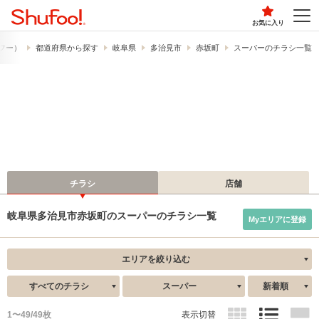
お気に入り
ュフー）
都道府県から探す
岐阜県
多治見市
赤坂町
スーパーのチラシ一覧
チラシ
店舗
岐阜県多治見市赤坂町のスーパーのチラシ一覧
Myエリアに登録
エリアを絞り込む
すべてのチラシ
スーパー
新着順
1〜49/49枚
表示切替