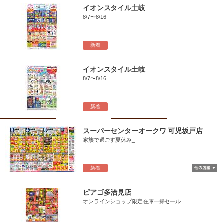
イオンスタイル土岐
8/7〜8/16
新着
イオンスタイル土岐
8/7〜8/16
新着
スーパーセンターオークワ 可児坂戸店
家族で過ごす夏休み_
新着
ピアゴ多治見店
オンラインショップ限定在庫一掃セール