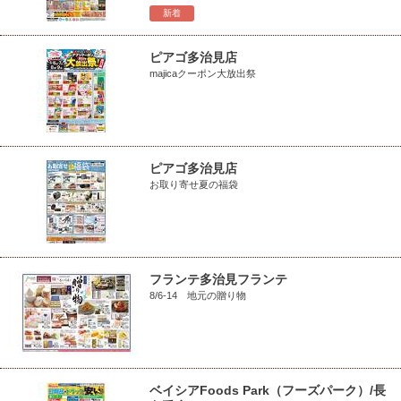
新着
ピアゴ多治見店
majicaクーポン大放出祭
ピアゴ多治見店
お取り寄せ夏の福袋
フランテ多治見フランテ
8/6-14 地元の贈り物
ベイシアFoods Park（フーズパーク）/長