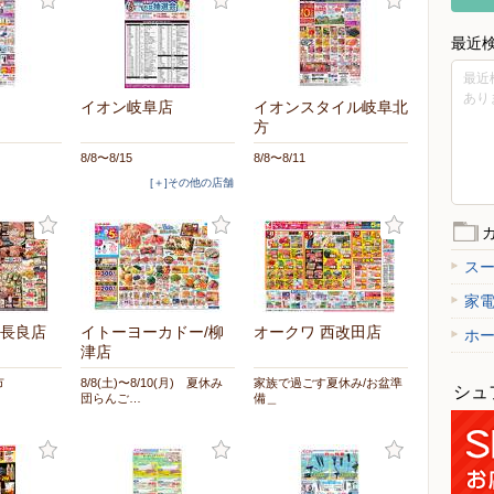
最近
最近
あり
イオン岐阜店
イオンスタイル岐阜北
方
8/8〜8/15
8/8〜8/11
[＋]その他の店舗
ス
家
長良店
イトーヨーカドー/柳
オークワ 西改田店
ホ
津店
市
8/8(土)〜8/10(月) 夏休み
家族で過ごす夏休み/お盆準
シュ
団らんご…
備＿