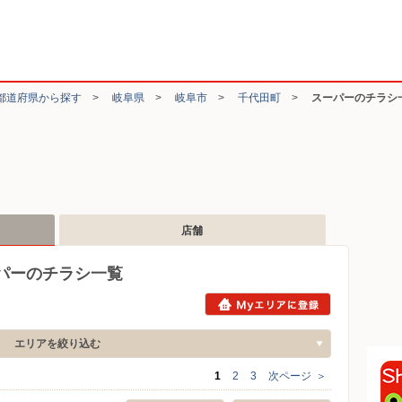
都道府県から探す
>
岐阜県
>
岐阜市
>
千代田町
>
スーパーのチラシ
店舗
パーのチラシ一覧
エリアを絞り込む
1
2
3
次ページ
＞