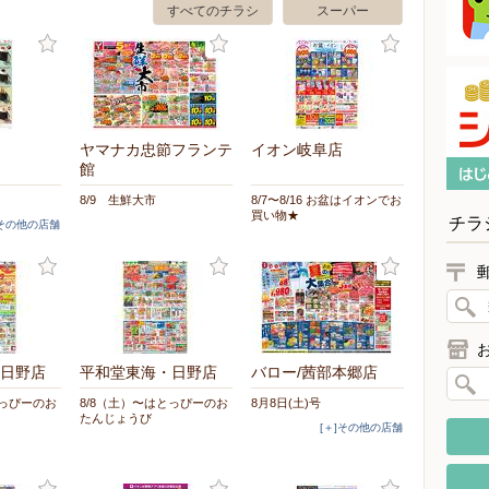
すべてのチラシ
スーパー
ヤマナカ忠節フランテ
イオン岐阜店
館
8/9 生鮮大市
8/7〜8/16 お盆はイオンでお
買い物★
チラ
]その他の店舗
日野店
平和堂東海・日野店
バロー/茜部本郷店
とっぴーのお
8/8（土）〜はとっぴーのお
8月8日(土)号
たんじょうび
[＋]その他の店舗