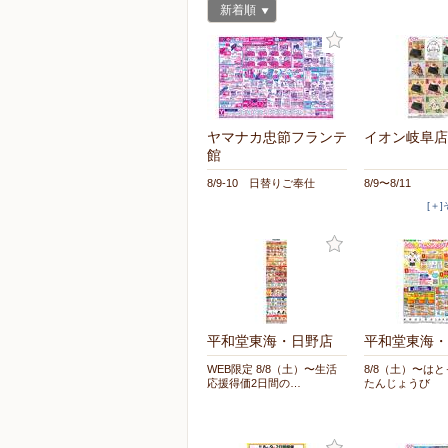
新着順
ヤマナカ忠節フランテ
イオン岐阜店
館
8/9-10 日替りご奉仕
8/9〜8/11
[＋
平和堂東海・日野店
平和堂東海・
WEB限定 8/8（土）〜生活
8/8（土）〜は
応援得価2日間の…
たんじょうび