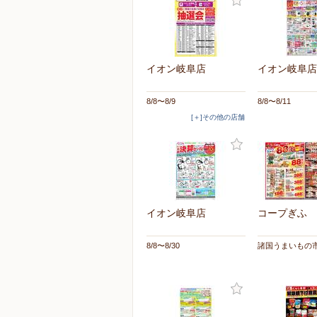
イオン岐阜店
イオン岐阜店
8/8〜8/9
8/8〜8/11
[＋]その他の店舗
イオン岐阜店
コープぎふ 
8/8〜8/30
諸国うまいもの