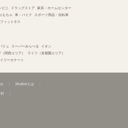
ンビニ
ドラッグストア
家具・ホームセンター
おもちゃ
車・バイク
スポーツ用品・自転車
フィットネス
バリュ
スーパーみらべる
イオン
フ（関西エリア）
ライフ（首都圏エリア）
イリーカナート
せ
Shufoo!とは
方針