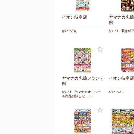
イオン岐阜店
ヤマナカ忠節
館
8/7〜8/20
8/7-31 緊急
ヤマナカ忠節フランテ
イオン岐阜店
館
8/7-31 ヤマナカオリジナ
8/7〜8/31
ル商品お試しセール