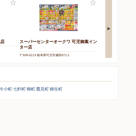
祝店
スーパーセンターオークワ 可児御嵩イン
ター店
1
〒509-0213 岐阜県可児市瀬田871-1
今小町
七軒町
柳町
鷹見町
柳生町