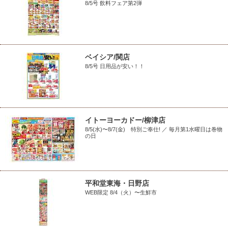
8/5号 飲料フェア第2弾
ベイシア/関店
8/5号 日用品が安い！！
イトーヨーカドー/柳津店
8/5(水)〜8/7(金) 特別ご奉仕! ／ 毎月第1水曜日は巻物
の日
平和堂東海・日野店
WEB限定 8/4（火）〜生鮮市