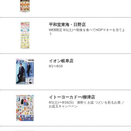
平和堂東海・日野店
WEB限定 8/1(土)〜朝食を食べてHOPマネーを当てよ
う
イオン岐阜店
8/1〜8/18
イトーヨーカドー/柳津店
8/1(土)〜8/16(日) 酒祭り お盆 つどいを彩るお酒 ／
お盆玉キャンペーン