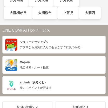
芥見南山
芥見大退
芥見長山
大洞桐が丘
大洞桜台
上芥見
大洞西
ONE COMPATHのサービス
シュフーチラシアプリ
アプリならお気に入りのお店がすぐに見つかる！
Mapion
地図検索・ルート検索
aruku&（あるくと）
歩いてポイントが貯まる
Shufoo!の使い方
Shufoo!とは