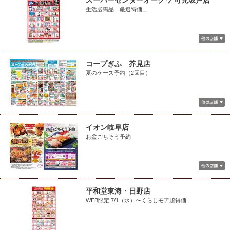
スーパーセンターオークワ 可児坂戸店
生活必需品 厳選特価＿
コープぎふ 芥見店
夏のケース予約（2回目）
イオン岐阜店
お盆ごちそう予約
平和堂東海・日野店
WEB限定 7/1（水）〜くらしモア超得価