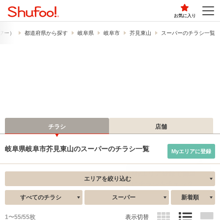
お気に入り
ュフー）
都道府県から探す
岐阜県
岐阜市
芥見東山
スーパーのチラシ一覧
チラシ
店舗
岐阜県岐阜市芥見東山のスーパーのチラシ一覧
Myエリアに登録
エリアを絞り込む
すべてのチラシ
スーパー
新着順
1〜55/55枚
表示切替