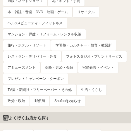
通販・ネットショップ
花・ギフト・手芸
本・雑誌・音楽・DVD・映画・ゲーム
リサイクル
ヘルス&ビューティ・フィットネス
マンション・戸建・リフォーム・レンタル収納
旅行・ホテル・リゾート
学習塾・カルチャー・教育・教習所
レストラン・デリバリー・外食
フォトスタジオ・プリントサービス
アミューズメント
保険・共済・金融
冠婚葬祭・イベント
プレゼントキャンペーン・クーポン
TV局・新聞社・フリーペーパー・その他
生活・くらし
政党・政治
郵便局
Shufoo!お知らせ
よく行くお店から探す