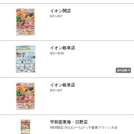
イオン関店
8/3〜8/7
イオン岐阜店
8/3〜8/30
イオン岐阜店
8/3〜8/7
平和堂東海・日野店
WEB限定 8/1(土)〜ちびっ子健康マラソン大会