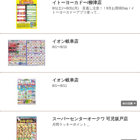
イトーヨーカドー/柳津店
8/1(土)〜8/31(月) 見逃し注意！！8月お買得Day / イ
トーヨーカドーアプリ使って...
イオン岐阜店
8/1〜8/10
イオン岐阜店
8/1〜8/11
スーパーセンターオークワ 可児坂戸店
月間ラッキーポイント＿