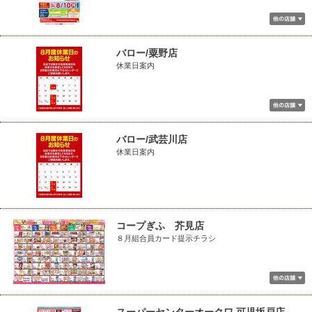
バロー/粟野店
休業日案内
バロー/武芸川店
休業日案内
コープぎふ 芥見店
８月組合員カード提示チラシ