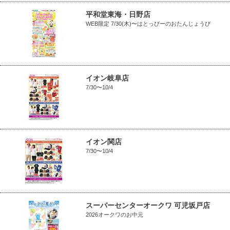
平和堂東海・日野店
WEB限定 7/30(木)〜はとっぴーのおたんじょうび
イオン岐阜店
7/30〜10/4
イオン関店
7/30〜10/4
スーパーセンターオークワ 可児坂戸店
2026オークワのお中元