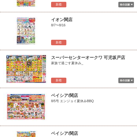
新着
イオン関店
8/7〜8/16
新着
スーパーセンターオークワ 可児坂戸店
家族で過ごす夏休み_
新着
ベイシア/関店
8/5号 エンジョイ夏休みBBQ
ベイシア/関店