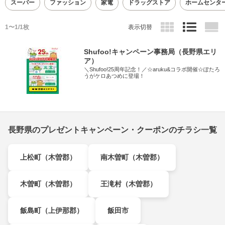
スーパー
ファッション
家電
ドラッグストア
ホームセンタ
1〜1/1枚
表示切替
Shufoo!キャンペーン事務局（長野県エリ
ア）
＼Shufoo!25周年記念！／☆aruku&コラボ開催☆ぽたろ
うがケロあつめに登場！
長野県のプレゼントキャンペーン・クーポンのチラシ一覧
上松町（木曽郡）
南木曽町（木曽郡）
木曽町（木曽郡）
王滝村（木曽郡）
飯島町（上伊那郡）
飯田市