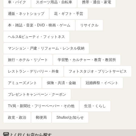
車・バイク
スポーツ用品・自転車
携帯・通信・家電
通販・ネットショップ
花・ギフト・手芸
本・雑誌・音楽・DVD・映画・ゲーム
リサイクル
ヘルス&ビューティ・フィットネス
マンション・戸建・リフォーム・レンタル収納
旅行・ホテル・リゾート
学習塾・カルチャー・教育・教習所
レストラン・デリバリー・外食
フォトスタジオ・プリントサービス
アミューズメント
保険・共済・金融
冠婚葬祭・イベント
プレゼントキャンペーン・クーポン
TV局・新聞社・フリーペーパー・その他
生活・くらし
政党・政治
郵便局
Shufoo!お知らせ
よく行くお店から探す