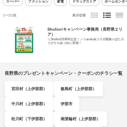
スーパー
ファッション
家電
ドラッグストア
ホームセンタ
1〜1/1枚
表示切替
Shufoo!キャンペーン事務局（長野県エリ
ア）
＼Shufoo!25周年記念！／☆aruku&コラボ開催☆ぽたろ
うがケロあつめに登場！
長野県のプレゼントキャンペーン・クーポンのチラシ一覧
宮田村（上伊那郡）
飯島町（上伊那郡）
中川村（上伊那郡）
伊那市
松川町（下伊那郡）
南箕輪村（上伊那郡）