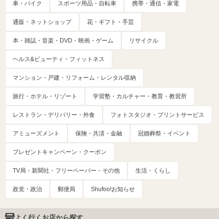
車・バイク
スポーツ用品・自転車
携帯・通信・家電
通販・ネットショップ
花・ギフト・手芸
本・雑誌・音楽・DVD・映画・ゲーム
リサイクル
ヘルス&ビューティ・フィットネス
マンション・戸建・リフォーム・レンタル収納
旅行・ホテル・リゾート
学習塾・カルチャー・教育・教習所
レストラン・デリバリー・外食
フォトスタジオ・プリントサービス
アミューズメント
保険・共済・金融
冠婚葬祭・イベント
プレゼントキャンペーン・クーポン
TV局・新聞社・フリーペーパー・その他
生活・くらし
政党・政治
郵便局
Shufoo!お知らせ
よく行くお店から探す