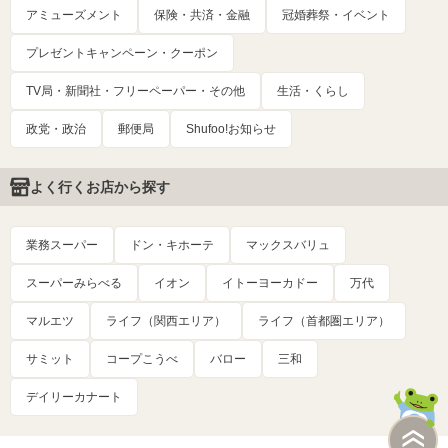
アミューズメント
保険・共済・金融
冠婚葬祭・イベント
プレゼントキャンペーン・クーポン
TV局・新聞社・フリーペーパー・その他
生活・くらし
政党・政治
郵便局
Shufoo!お知らせ
よく行くお店から探す
業務スーパー
ドン・キホーテ
マックスバリュ
スーパーみらべる
イオン
イトーヨーカドー
万代
マルエツ
ライフ（関西エリア）
ライフ（首都圏エリア）
サミット
コープこうべ
バロー
三和
デイリーカナート