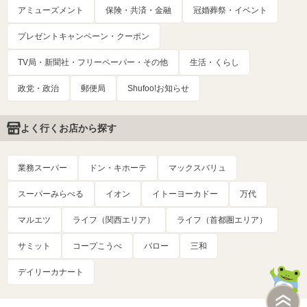
アミューズメント
保険・共済・金融
冠婚葬祭・イベント
プレゼントキャンペーン・クーポン
TV局・新聞社・フリーペーパー・その他
生活・くらし
政党・政治
郵便局
Shufoo!お知らせ
よく行くお店から探す
業務スーパー
ドン・キホーテ
マックスバリュ
スーパーみらべる
イオン
イトーヨーカドー
万代
マルエツ
ライフ（関西エリア）
ライフ（首都圏エリア）
サミット
コープこうべ
バロー
三和
デイリーカナート