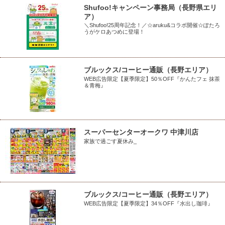
Shufoo!キャンペーン事務局（長野県エリ
ア）
＼Shufoo!25周年記念！／☆aruku&コラボ開催☆ぽたろ
うがケロあつめに登場！
ブルックス/コーヒー通販（長野エリア）
WEB広告限定【夏季限定】50％OFF『かんたフェ 抹茶
＆青梅』
スーパーセンターオークワ 中津川店
家族で過ごす夏休み_
ブルックス/コーヒー通販（長野エリア）
WEB広告限定【夏季限定】34％OFF『水出し珈琲』