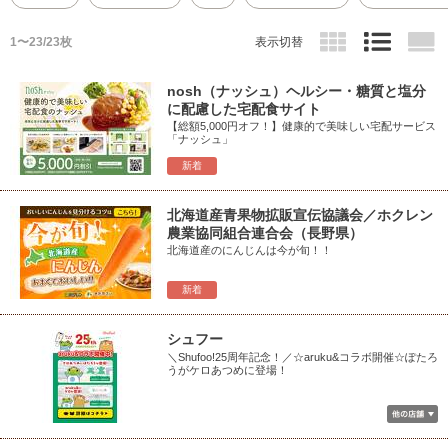
1〜23/23枚
表示切替
nosh（ナッシュ）ヘルシー・糖質と塩分
に配慮した宅配食サイト
【総額5,000円オフ！】健康的で美味しい宅配サービス
「ナッシュ」
新着
北海道産青果物拡販宣伝協議会／ホクレン
農業協同組合連合会（長野県）
北海道産のにんじんは今が旬！！
新着
シュフー
＼Shufoo!25周年記念！／☆aruku&コラボ開催☆ぽたろ
うがケロあつめに登場！