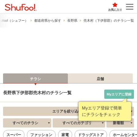
お気に入り
ufoo!​（シュフー）
都道府県から探す
長野県
売木村（下伊那郡）のチラシ一覧
チラシ
店舗
長野県下伊那郡売木村のチラシ一覧
Myエリアに登録
エリアを絞り込む
すべてのチラシ
すべてのカテゴリ
新着順
スーパー
ファッション
家電
ドラッグストア
ホームセンタ