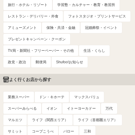
旅行・ホテル・リゾート
学習塾・カルチャー・教育・教習所
レストラン・デリバリー・外食
フォトスタジオ・プリントサービス
アミューズメント
保険・共済・金融
冠婚葬祭・イベント
プレゼントキャンペーン・クーポン
TV局・新聞社・フリーペーパー・その他
生活・くらし
政党・政治
郵便局
Shufoo!お知らせ
よく行くお店から探す
業務スーパー
ドン・キホーテ
マックスバリュ
スーパーみらべる
イオン
イトーヨーカドー
万代
マルエツ
ライフ（関西エリア）
ライフ（首都圏エリア）
サミット
コープこうべ
バロー
三和