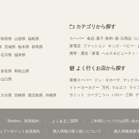
カテゴリから探す
スーパー
食品･菓子･飲料･酒･日用品･コ
秋田県
山形県
福島県
家電店
ファッション
キッズ・ベビー・
県
茨城県
栃木県
群馬県
携帯・通信・家電
ヘルス＆ビューティ・
石川県
福井県
よく行くお店から探す
奈良県
和歌山県
山口県
業務スーパー
ドン・キホーテ
マックス
イトーヨーカドー
万代
マルエツ
ライ
サミット
コープこうべ
バロー
三和
デ
大分県
宮崎県
鹿児島県
沖縄県
「Shufoo!」利用規約
よくあるご質問
ご利用についてのお問い合わ
ュフーポイント会員規約
個人情報の取り扱いについて
個人情報保護