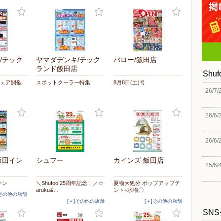
/テック
ヤマダデンキ/テック
バロー/飯田店
ランド飯田店
Shu
フェア開催
スポットクーラー特集
8月8日(土)号
26/7/
26/6/
26/6/
飯田イン
シュフー
カインズ 飯田店
25/6/
ーン
＼Shufoo!25周年記念！／☆
夏物大処分 ポップアップテ
aruku&…
ント+水物〇
]その他の店舗
[＋]その他の店舗
[＋]その他の店舗
SN