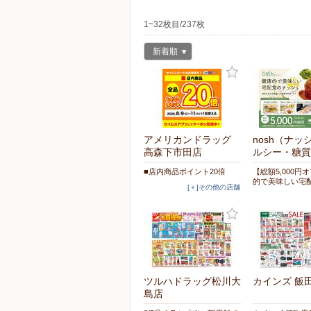
1~32枚目/237枚
新着順
アメリカンドラッグ
nosh（ナッ
高森下市田店
ルシー・糖質
■店内商品ポイント20倍
【総額5,000円
的で美味しい宅
[＋]その他の店舗
ツルハドラッグ松川大
カインズ 飯
島店