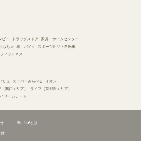
ンビニ
ドラッグストア
家具・ホームセンター
おもちゃ
車・バイク
スポーツ用品・自転車
フィットネス
バリュ
スーパーみらべる
イオン
フ（関西エリア）
ライフ（首都圏エリア）
イリーカナート
せ
Shufoo!とは
方針