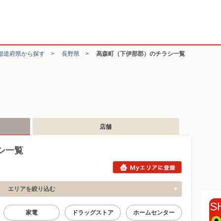
都道府県から探す
>
長野県
>
高森町（下伊那郡）のチラシ一覧
店舗
シ一覧
エリアを絞り込む
家電
ドラッグストア
ホームセンター