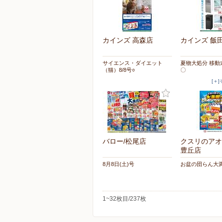
カインズ 高森店
カインズ 飯
サイエンス・ダイエット
夏物大処分 移動
（猫）8/8号○
〇
[＋
バロー/松尾店
クスリのアオ
豊丘店
8月8日(土)号
お盆の団らん大
1~32枚目/237枚