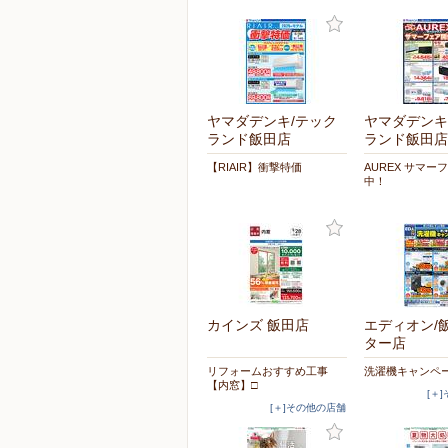
ヤマダデンキ/テック
ヤマダデンキ
ランド飯田店
ランド飯田店
【RIAIR】衝撃特価
AUREX サマー
中！
カインズ 飯田店
エディオン/
ター店
リフォームおすすめ工事
洗濯機キャンペ
【内窓】□
[＋
[＋]その他の店舗