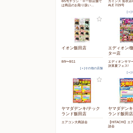
8/5号チラシ「※一部店舗で
カインズ 笛吹店O
は商品のお取り扱い…
ALE 7/29号
[＋
イオン飯田店
エディオン/
ター店
8/9〜8/11
エディオンサマ
決算夏フェス!
[＋]その他の店舗
[＋
ヤマダデンキ/テック
ヤマダデンキ
ランド飯田店
ランド飯田店
エアコン大商談会
【HITACHI】
談会