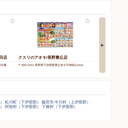
田店
クスリのアオキ/長野豊丘店
アメリカンドラッ
00番
〒399-3202 長野県下伊那郡豊丘村大字神稲12442
〒399-3202 長野県下伊那
）
松川町（下伊那郡）
飯田市
中川村（上伊那郡）
）
阿智村（下伊那郡）
下條村（下伊那郡）