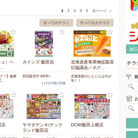
1
2
3
4
5
次ページ
＞
すべてのチラシ
すべてのカテゴリ
シュ）ヘ
カインズ 飯田店
北海道産青果物拡販宣
チラ
…
伝協議会／ホク…
オフ！】健康
切花販売中 8/9号○
北海道産のにんじんは今が
配…
旬！！
[＋]その他の店舗
田店
ヤマダデンキ/テック
DCM/飯田上郷店
ランド飯田店