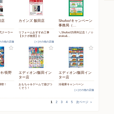
田店
カインズ 飯田店
Shufoo!キャンペーン
事務局（…
式クーラー
リフォームおすすめ工事
＼Shufoo!25周年記念！／☆
【タクボ物置】□
aruku&…
]その他の店舗
[＋]その他の店舗
キ/長野
エディオン/飯田イン
エディオン/飯田イン
ター店
ター店
満喫！
おもちゃ＆ゲームで遊びつ
冷蔵庫キャンペーン
くそう！
[＋]その他の店舗
1
2
3
4
5
次ページ
＞