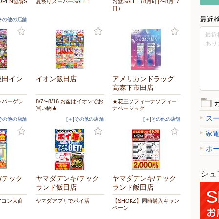
PEN協賛S
夏祭りスーパーSALE！
お盆SALE!（8月6日〜8月17
日）
最近
]その他の店舗
最近
あり
飯田イン
イオン飯田店
アメリカンドラッグ
高森下市田店
ーバーゲン
8/7〜8/16 お盆はイオンでお
★花王ソフィーナソフィー
買い物★
ナベーシック
ス
]その他の店舗
[＋]その他の店舗
[＋]その他の店舗
家
ホ
シュ
/テック
ヤマダデンキ/テック
ヤマダデンキ/テック
ランド飯田店
ランド飯田店
エアコン大商
ヤマダアプリでポイ活
【SHOKZ】同時購入キャン
ペーン