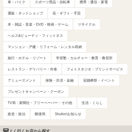
車・バイク
スポーツ用品・自転車
携帯・通信・家電
通販・ネットショップ
花・ギフト・手芸
本・雑誌・音楽・DVD・映画・ゲーム
リサイクル
ヘルス&ビューティ・フィットネス
マンション・戸建・リフォーム・レンタル収納
旅行・ホテル・リゾート
学習塾・カルチャー・教育・教習所
レストラン・デリバリー・外食
フォトスタジオ・プリントサービス
アミューズメント
保険・共済・金融
冠婚葬祭・イベント
プレゼントキャンペーン・クーポン
TV局・新聞社・フリーペーパー・その他
生活・くらし
政党・政治
郵便局
Shufoo!お知らせ
よく行くお店から探す