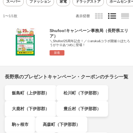
スーパー
ファッション
家電
ドラッグストア
ホームセンタ
1〜1/1枚
表示切替
Shufoo!キャンペーン事務局（長野県エリ
ア）
＼Shufoo!25周年記念！／☆aruku&コラボ開催☆ぽたろ
うがケロあつめに登場！
新着
長野県のプレゼントキャンペーン・クーポンのチラシ一覧
飯島町（上伊那郡）
松川町（下伊那郡）
大鹿村（下伊那郡）
豊丘村（下伊那郡）
駒ヶ根市
高森町（下伊那郡）