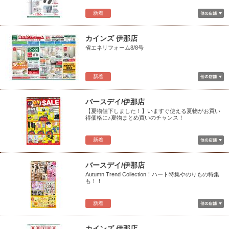
新着
カインズ 伊那店
省エネリフォーム8/8号
新着
バースデイ/伊那店
【夏物値下しました！】いますぐ使える夏物がお買い
得価格に♪夏物まとめ買いのチャンス！
新着
バースデイ/伊那店
Autumn Trend Collection！ハート特集やのりもの特集
も！！
新着
カインズ 伊那店