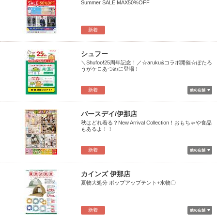
Summer SALE MAX50%OFF
新着
シュフー
＼Shufoo!25周年記念！／☆aruku&コラボ開催☆ぽたろ
うがケロあつめに登場！
新着
バースデイ/伊那店
秋はどれ着る？New Arrival Collection！おもちゃや食品
もあるよ！！
新着
カインズ 伊那店
夏物大処分 ポップアップテント+水物〇
新着