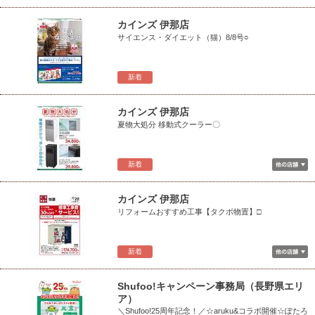
カインズ 伊那店
サイエンス・ダイエット（猫）8/8号○
新着
カインズ 伊那店
夏物大処分 移動式クーラー〇
新着
カインズ 伊那店
リフォームおすすめ工事【タクボ物置】□
新着
Shufoo!キャンペーン事務局（長野県エリ
ア）
＼Shufoo!25周年記念！／☆aruku&コラボ開催☆ぽたろ