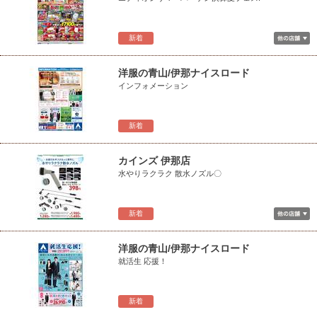
新着
洋服の青山/伊那ナイスロード
インフォメーション
新着
カインズ 伊那店
水やりラクラク 散水ノズル〇
新着
洋服の青山/伊那ナイスロード
就活生 応援！
新着