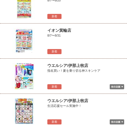
8/7〜8/20
新着
イオン箕輪店
8/7〜8/31
新着
ウエルシア/伊那上牧店
指名買い！夏を乗り切る神スキンケア
新着
ウエルシア/伊那上牧店
生活応援セール実施中！
新着