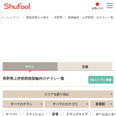
お気に入り
foo!​（シュフー）
都道府県から探す
長野県
南箕輪村（上伊那郡）のチラシ一覧
チラシ
店舗
長野県上伊那郡南箕輪村のチラシ一覧
Myエリアに登録
エリアを絞り込む
すべてのチラシ
すべてのカテゴリ
新着順
スーパー
ファッション
家電
ドラッグストア
ホームセンタ