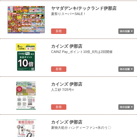
ヤマダデンキ/テックランド伊那店
夏祭りスーパーSALE！
新着
カインズ 伊那店
CAINZ Pay_ポイント10倍_8月は2回開催
新着
カインズ 伊那店
人工砂 7/25号○
新着
カインズ 伊那店
夏物大処分 ハンディーファン+氷のう〇