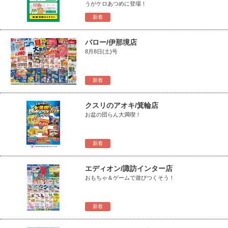
うがケロあつめに登場！
新着
バロー/伊那境店
8月8日(土)号
新着
クスリのアオキ/箕輪店
お盆の団らん大満喫！
新着
エディオン/諏訪インター店
おもちゃ＆ゲームで遊びつくそう！
新着