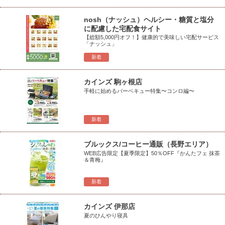
nosh（ナッシュ）ヘルシー・糖質と塩分
に配慮した宅配食サイト
【総額5,000円オフ！】健康的で美味しい宅配サービス
「ナッシュ」
新着
カインズ 駒ヶ根店
手軽に始めるバーベキュー特集〜コンロ編〜
新着
ブルックス/コーヒー通販（長野エリア）
WEB広告限定【夏季限定】50％OFF『かんたフェ 抹茶
＆青梅』
新着
カインズ 伊那店
夏のひんやり寝具