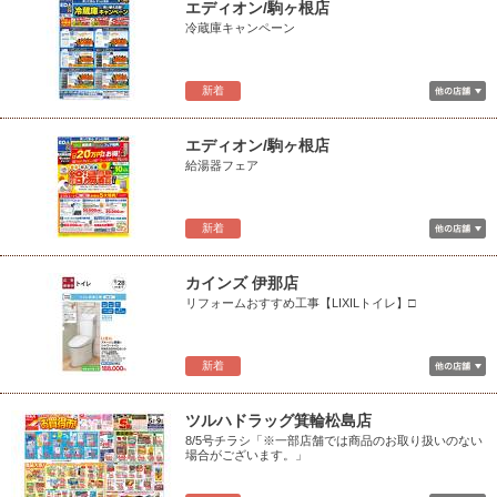
エディオン/駒ヶ根店
冷蔵庫キャンペーン
新着
エディオン/駒ヶ根店
給湯器フェア
新着
カインズ 伊那店
リフォームおすすめ工事【LIXILトイレ】□
新着
ツルハドラッグ箕輪松島店
8/5号チラシ「※一部店舗では商品のお取り扱いのない
場合がございます。」