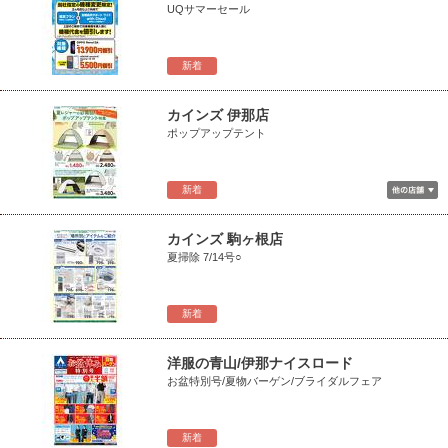
UQサマーセール
新着
カインズ 伊那店
ポップアップテント
新着
カインズ 駒ヶ根店
夏掃除 7/14号○
新着
洋服の青山/伊那ナイスロード
お盆特別号/夏物バーゲン/ブライダルフェア
新着