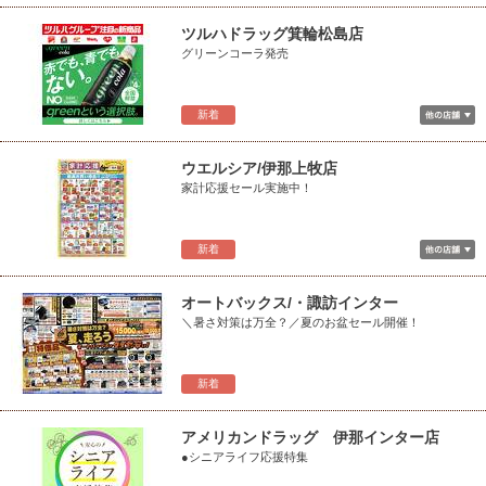
ツルハドラッグ箕輪松島店
グリーンコーラ発売
新着
ウエルシア/伊那上牧店
家計応援セール実施中！
新着
オートバックス/・諏訪インター
＼暑さ対策は万全？／夏のお盆セール開催！
新着
アメリカンドラッグ 伊那インター店
●シニアライフ応援特集