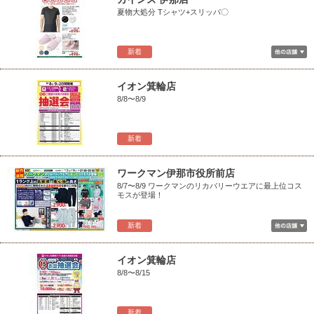
夏物大処分 Tシャツ+スリッパ〇
新着
イオン箕輪店
8/8〜8/9
新着
ワークマン伊那市役所前店
8/7〜8/9 ワークマンのリカバリーウエアに最上位コス
モスが登場！
新着
イオン箕輪店
8/8〜8/15
新着