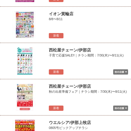
イオン箕輪店
8/8〜8/11
新着
西松屋チェーン/伊那店
子育て応援SALE!!｜チラシ期間：7/30(木)〜8/11(火)
新着
西松屋チェーン/伊那店
秋の出産準備フェア｜チラシ期間：7/30(木)〜8/11(火)
新着
ウエルシア/伊那上牧店
0805号ピックアップチラシ