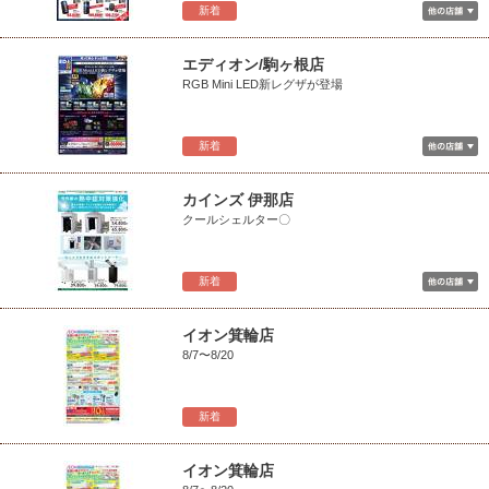
新着
エディオン/駒ヶ根店
RGB Mini LED新レグザが登場
新着
カインズ 伊那店
クールシェルター〇
新着
イオン箕輪店
8/7〜8/20
新着
イオン箕輪店