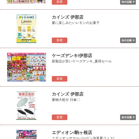
新着
カインズ 伊那店
夏に楽しみたいレモンのお菓子
新着
ケーズデンキ/伊那店
新製品が安いケーズデンキ_夏得セール
新着
カインズ 伊那店
夏物大処分 日傘〇
新着
エディオン/駒ヶ根店
エディオンサマーバーゲン決算夏フェス!