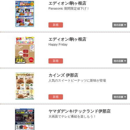
エディオン/駒ヶ根店
Panasonic 期間限定値下げ！
新着
エディオン/駒ヶ根店
Happy Friday
新着
カインズ 伊那店
人気のスイートピーナッツに新味が登場
新着
ヤマダデンキ/テックランド伊那店
大画面でテレビ番組を楽しもう！