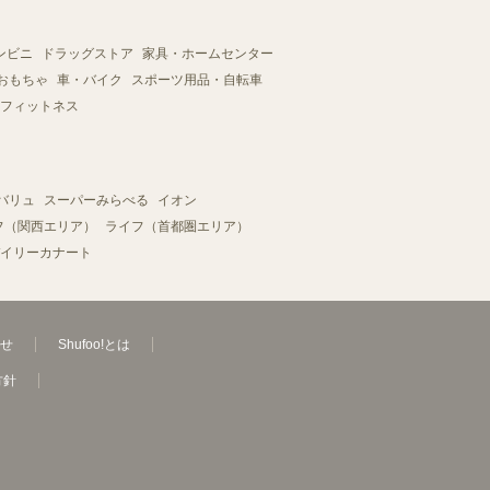
ンビニ
ドラッグストア
家具・ホームセンター
おもちゃ
車・バイク
スポーツ用品・自転車
フィットネス
バリュ
スーパーみらべる
イオン
フ（関西エリア）
ライフ（首都圏エリア）
イリーカナート
せ
Shufoo!とは
方針