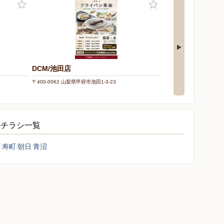
DCM/池田店
DCM/甲府住吉店
〒400-0062 山梨県甲府市池田1-3-23
〒400-0855 山梨県甲府市
のチラシ一覧
町
寿町
朝日
青沼