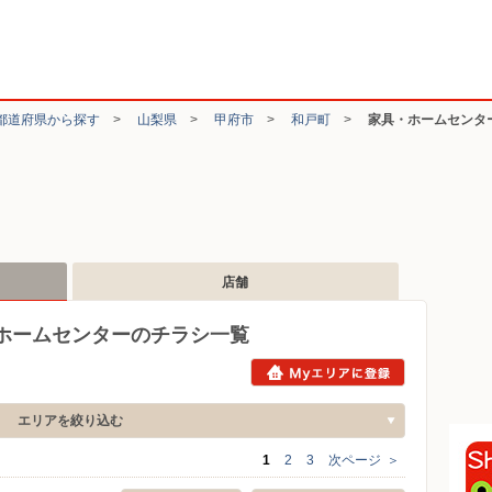
都道府県から探す
>
山梨県
>
甲府市
>
和戸町
>
家具・ホームセンタ
店舗
ホームセンターのチラシ一覧
エリアを絞り込む
1
2
3
次ページ
＞