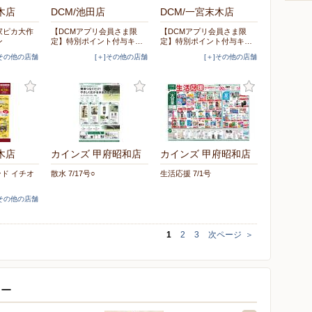
木店
DCM/池田店
DCM/一宮末木店
家ピカ大作
【DCMアプリ会員さま限
【DCMアプリ会員さま限
ン
定】特別ポイント付与キ…
定】特別ポイント付与キ…
]その他の店舗
[＋]その他の店舗
[＋]その他の店舗
木店
カインズ 甲府昭和店
カインズ 甲府昭和店
ンド イチオ
散水 7/17号○
生活応援 7/1号
]その他の店舗
1
2
3
次ページ
＞
ター