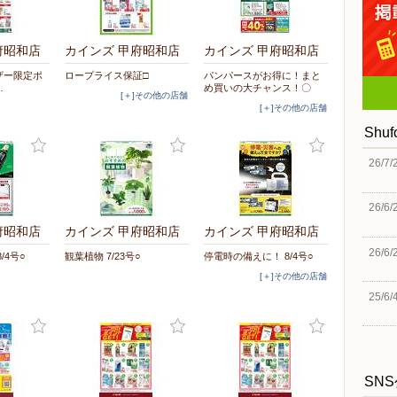
府昭和店
カインズ 甲府昭和店
カインズ 甲府昭和店
ーザー限定ポ
ロープライス保証□
パンパースがお得に！まと
…
め買いの大チャンス！〇
[＋]その他の店舗
[＋]その他の店舗
Shu
26/7/
26/6/
府昭和店
カインズ 甲府昭和店
カインズ 甲府昭和店
26/6/
/4号○
観葉植物 7/23号○
停電時の備えに！ 8/4号○
[＋]その他の店舗
25/6/
SN