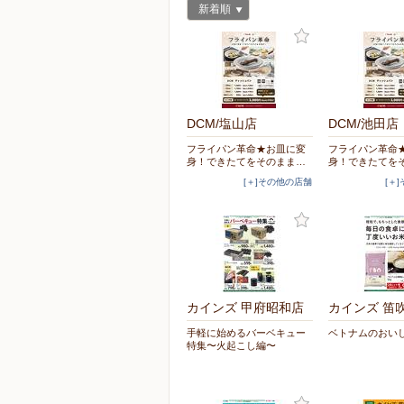
新着順
DCM/塩山店
DCM/池田店
フライパン革命★お皿に変
フライパン革命
身！できたてをそのまま…
身！できたてを
[＋]その他の店舗
[＋
カインズ 甲府昭和店
カインズ 笛
手軽に始めるバーベキュー
ベトナムのおい
特集〜火起こし編〜