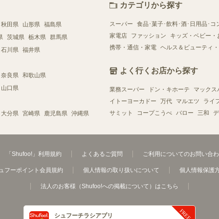
カテゴリから探す
スーパー
食品･菓子･飲料･酒･日用品･コ
秋田県
山形県
福島県
家電店
ファッション
キッズ・ベビー・
県
茨城県
栃木県
群馬県
携帯・通信・家電
ヘルス＆ビューティ・
石川県
福井県
よく行くお店から探す
奈良県
和歌山県
山口県
業務スーパー
ドン・キホーテ
マックス
イトーヨーカドー
万代
マルエツ
ライ
サミット
コープこうべ
バロー
三和
デ
大分県
宮崎県
鹿児島県
沖縄県
「Shufoo!」利用規約
よくあるご質問
ご利用についてのお問い合わ
ュフーポイント会員規約
個人情報の取り扱いについて
個人情報保護
法人のお客様（Shufoo!への掲載について）はこちら
シュフーチラシアプリ