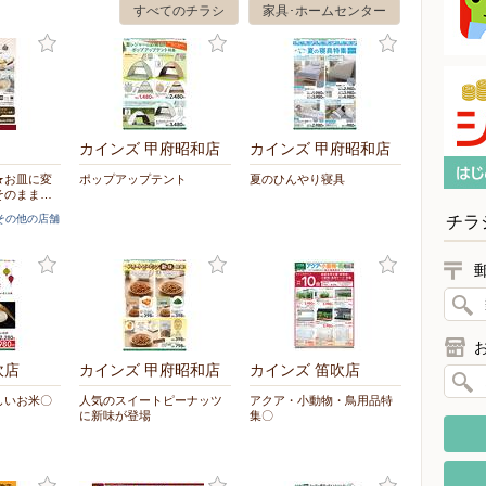
すべてのチラシ
家具･ホームセンター
カインズ 甲府昭和店
カインズ 甲府昭和店
★お皿に変
ポップアップテント
夏のひんやり寝具
そのまま…
チラ
]その他の店舗
吹店
カインズ 甲府昭和店
カインズ 笛吹店
しいお米〇
人気のスイートピーナッツ
アクア・小動物・鳥用品特
に新味が登場
集〇