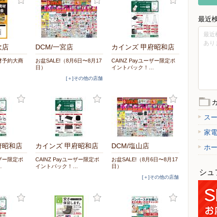
最近
最近
あり
吹店
DCM/一宮店
カインズ 甲府昭和店
材予約大商
お盆SALE!（8月6日〜8月17
CAINZ Payユーザー限定ポ
日）
イントバック！…
[＋]その他の店舗
ス
家
府昭和店
カインズ 甲府昭和店
DCM/塩山店
ホ
ーザー限定ポ
CAINZ Payユーザー限定ポ
お盆SALE!（8月6日〜8月17
…
イントバック！…
日）
シュ
[＋]その他の店舗