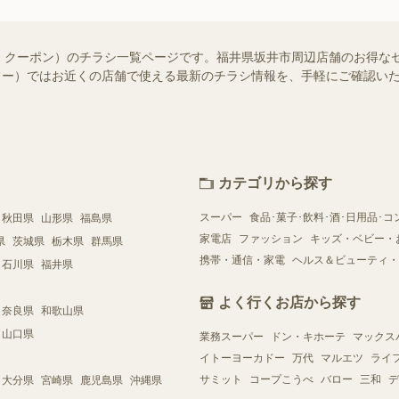
・クーポン）のチラシ一覧ページです。福井県坂井市周辺店舗のお得な
（シュフー）ではお近くの店舗で使える最新のチラシ情報を、手軽にご確認
カテゴリから探す
スーパー
食品･菓子･飲料･酒･日用品･コ
秋田県
山形県
福島県
家電店
ファッション
キッズ・ベビー・
県
茨城県
栃木県
群馬県
携帯・通信・家電
ヘルス＆ビューティ・
石川県
福井県
よく行くお店から探す
奈良県
和歌山県
山口県
業務スーパー
ドン・キホーテ
マックス
イトーヨーカドー
万代
マルエツ
ライ
サミット
コープこうべ
バロー
三和
デ
大分県
宮崎県
鹿児島県
沖縄県