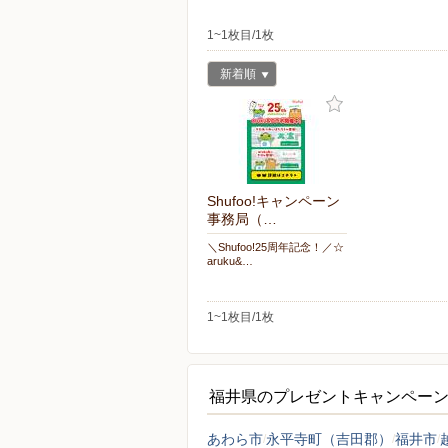
1~1枚目/1枚
新着順
Shufoo!キャンペーン
事務局（…
＼Shufoo!25周年記念！／☆
aruku&…
1~1枚目/1枚
福井県のプレゼントキャンペー
あわら市
永平寺町（吉田郡）
福井市