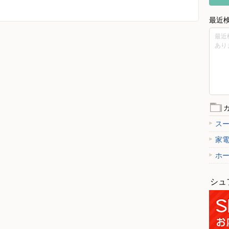
最近
最近
あり
ス
家
ホ
シュ