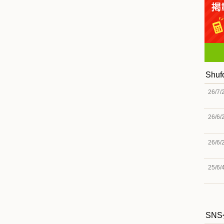
Shu
26/7/
26/6/
26/6/
25/6/
SN