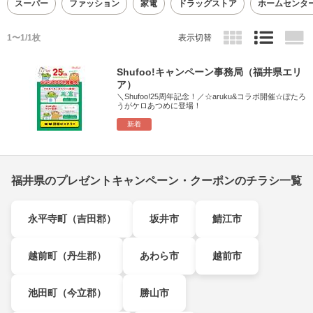
スーパー
ファッション
家電
ドラッグストア
ホームセンタ
1〜1/1枚
表示切替
Shufoo!キャンペーン事務局（福井県エリ
ア）
＼Shufoo!25周年記念！／☆aruku&コラボ開催☆ぽたろ
うがケロあつめに登場！
新着
福井県のプレゼントキャンペーン・クーポンのチラシ一覧
永平寺町（吉田郡）
坂井市
鯖江市
越前町（丹生郡）
あわら市
越前市
池田町（今立郡）
勝山市