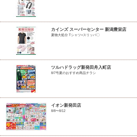
カインズ スーパーセンター 新潟豊栄店
夏物大処分 Tシャツ+スリッパ〇
ツルハドラッグ新発田舟入町店
8/7号夏のおすすめ商品チラシ
イオン新発田店
8/8〜8/12