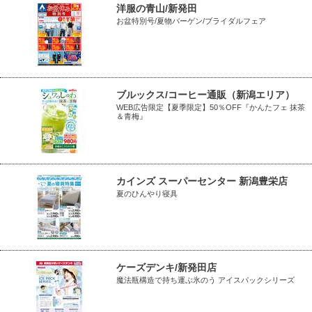
洋服の青山/新発田
お盆特別号/夏物バーゲン/ブライダルフェア
ブルックス/コーヒー通販（新潟エリア）
WEB広告限定【夏季限定】50％OFF『かんたフェ 抹茶
＆青梅』
カインズ スーパーセンター 新潟豊栄店
夏のひんやり寝具
ケーズデンキ/新発田店
魔法瓶構造で持ち運ぶ氷のう アイスパックシリーズ