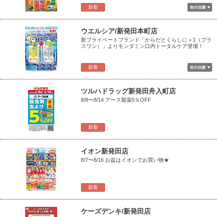
新着
ウエルシア/新発田本町店
新プライベートブランド「からだとくらしに＋1（プラ
スワン）」よりモンダミン口内トータルケア登場！
新着
ツルハドラッグ新発田舟入町店
8/8〜8/14 アース製薬5％OFF
新着
イオン新発田店
8/7〜8/16 お盆はイオンでお買い物★
新着
ケーズデンキ/新発田店