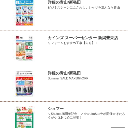
洋服の青山/新発田
ビジネスシーンにふさわしいシャツを選ぶなら青山
カインズ スーパーセンター 新潟豊栄店
リフォームおすすめ工事【内窓】□
洋服の青山/新発田
Summer SALE MAX50%OFF
シュフー
＼Shufoo!25周年記念！／☆aruku&コラボ開催☆ぽたろ
うがケロあつめに登場！