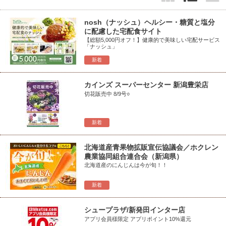
nosh（ナッシュ）ヘルシー・糖質と塩分
に配慮した宅配食サイト
【総額5,000円オフ！】健康的で美味しい宅配サービス
「ナッシュ」
新着
カインズ スーパーセンター 新潟豊栄店
切花販売中 8/9号○
新着
北海道産青果物拡販宣伝協議会／ホクレン
農業協同組合連合会（新潟県）
北海道産のにんじんは今が旬！！
新着
シュープラザ/新発田インター店
アプリ会員様限定 アプリポイント10%還元