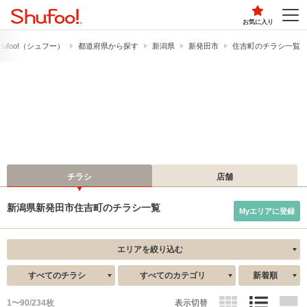
お気に入り
ufoo!​（シュフー）
都道府県から探す
新潟県
新発田市
住吉町のチラシ一覧
チラシ
店舗
新潟県新発田市住吉町のチラシ一覧
Myエリアに登録
エリアを絞り込む
すべてのチラシ
すべてのカテゴリ
新着順
1〜90/234枚
表示切替