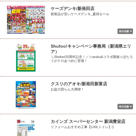
ケーズデンキ/新発田店
新製品が安いケーズデンキ_夏得セール
Shufoo!キャンペーン事務局（新潟県エリ
ア）
＼Shufoo!25周年記念！／☆aruku&コラボ開催☆ぽたろ
うがケロあつめに登場！
クスリのアオキ/新発田新富店
お盆の団らん大満喫！
カインズ スーパーセンター 新潟豊栄店
リフォームおすすめ工事【LIXILトイレ】□