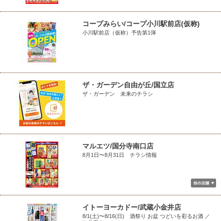
コープみらい/コープ小川駅前店(仮称)
小川駅前店（仮称）予告第1弾
ザ・ガーデン自由が丘/国立店
ザ・ガーデン 未来のチラシ
マルエツ/国分寺南口店
8月1日〜8月31日 チラシ情報
イトーヨーカドー/武蔵小金井店
8/1(土)〜8/16(日) 酒祭り お盆 つどいを彩るお酒 ／