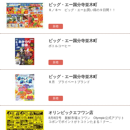
ビッグ・エー国分寺並木町
８／８〜 ビッグ・エーお買い得の９日間！！
新着
ビッグ・エー国分寺並木町
ボトルコーヒー
新着
ビッグ・エー国分寺並木町
８月 プライベートブランド
新着
オリンピックエフワン店
8月8日号 新鮮市場エフワン Olympic公式アプリト
コポンでポイントがトコトンたまる！クー...