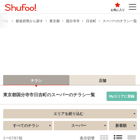
お気に入り
ュフー）
都道府県から探す
東京都
国分寺市
日吉町
スーパーのチラシ一覧
チラシ
店舗
東京都国分寺市日吉町のスーパーのチラシ一覧
Myエリアに登録
エリアを絞り込む
すべてのチラシ
スーパー
新着順
1〜67/67枚
表示切替