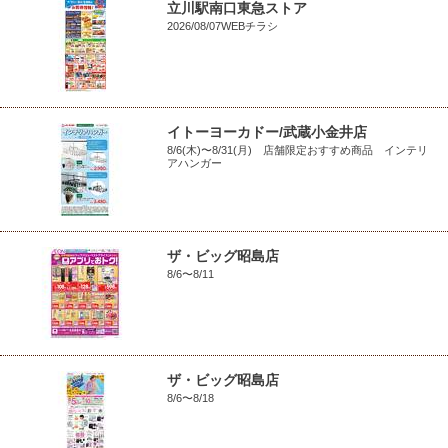
立川駅南口東急ストア
2026/08/07WEBチラシ
イトーヨーカドー/武蔵小金井店
8/6(木)〜8/31(月) 店舗限定おすすめ商品 インテリ
アハンガー
ザ・ビッグ昭島店
8/6〜8/11
ザ・ビッグ昭島店
8/6〜8/18