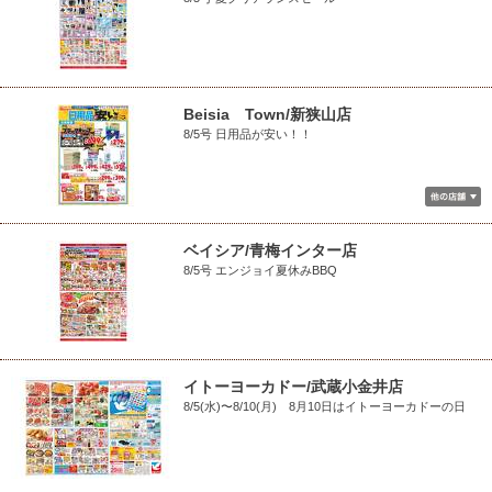
Beisia Town/新狭山店
8/5号 日用品が安い！！
ベイシア/青梅インター店
8/5号 エンジョイ夏休みBBQ
イトーヨーカドー/武蔵小金井店
8/5(水)〜8/10(月) 8月10日はイトーヨーカドーの日