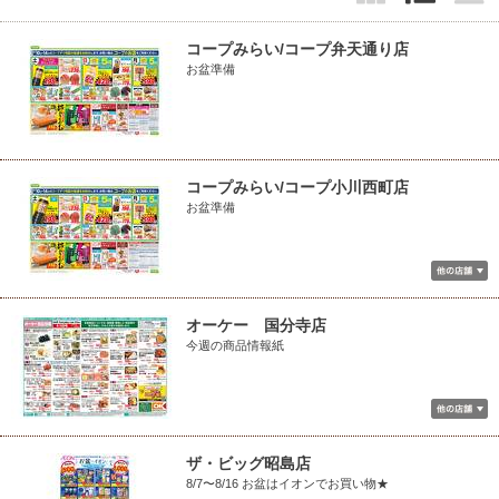
コープみらい/コープ弁天通り店
お盆準備
コープみらい/コープ小川西町店
お盆準備
オーケー 国分寺店
今週の商品情報紙
ザ・ビッグ昭島店
8/7〜8/16 お盆はイオンでお買い物★