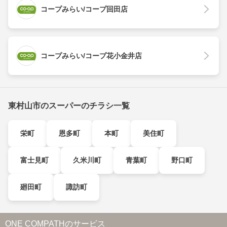
コープみらい/コープ回田店
コープみらい/コープ花小金井店
東村山市のスーパーのチラシ一覧
栄町
恩多町
本町
美住町
富士見町
久米川町
青葉町
野口町
廻田町
諏訪町
ONE COMPATHのサービス