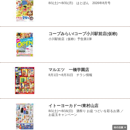
8/1(土)〜8/31(月) はとぼん 2026年8月号
コープみらい/コープ小川駅前店(仮称)
小川駅前店（仮称）予告第1弾
マルエツ 一橋学園店
8月1日〜8月31日 チラシ情報
イトーヨーカドー/東村山店
8/1(土)〜8/16(日) 酒祭り お盆 つどいを彩るお酒 ／
お盆玉キャンペーン