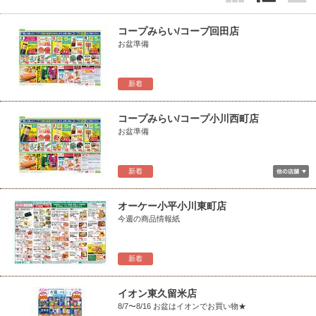
コープみらい/コープ回田店
お盆準備
新着
コープみらい/コープ小川西町店
お盆準備
新着
オーケー小平小川東町店
今週の商品情報紙
新着
イオン東久留米店
8/7〜8/16 お盆はイオンでお買い物★