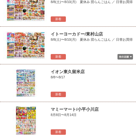
8/8(土)〜8/10(月) 夏休み 団らんごはん ／ 日替お買得
新着
イトーヨーカドー/東村山店
8/8(土)〜8/10(月) 夏休み 団らんごはん ／ 日替お買得
新着
イオン東久留米店
8/8〜8/17
新着
マミーマート/小平小川店
8月8日〜8月14日
新着