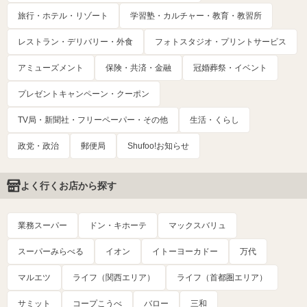
旅行・ホテル・リゾート
学習塾・カルチャー・教育・教習所
レストラン・デリバリー・外食
フォトスタジオ・プリントサービス
アミューズメント
保険・共済・金融
冠婚葬祭・イベント
プレゼントキャンペーン・クーポン
TV局・新聞社・フリーペーパー・その他
生活・くらし
政党・政治
郵便局
Shufoo!お知らせ
よく行くお店から探す
業務スーパー
ドン・キホーテ
マックスバリュ
スーパーみらべる
イオン
イトーヨーカドー
万代
マルエツ
ライフ（関西エリア）
ライフ（首都圏エリア）
サミット
コープこうべ
バロー
三和