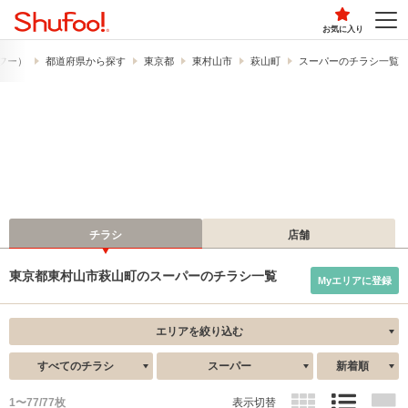
お気に入り
ュフー）
都道府県から探す
東京都
東村山市
萩山町
スーパーのチラシ一覧
チラシ
店舗
東京都東村山市萩山町のスーパーのチラシ一覧
Myエリアに登録
エリアを絞り込む
すべてのチラシ
スーパー
新着順
1〜77/77枚
表示切替