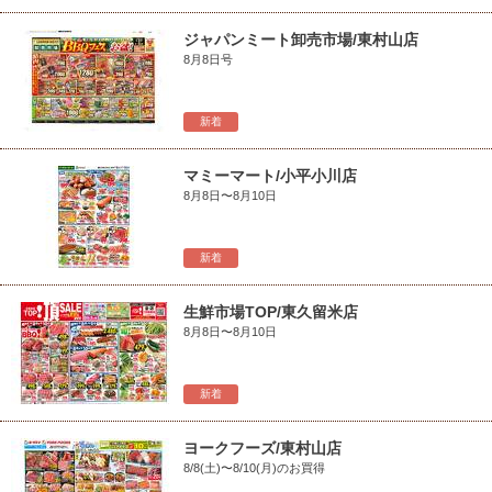
ジャパンミート卸売市場/東村山店
8月8日号
新着
マミーマート/小平小川店
8月8日〜8月10日
新着
生鮮市場TOP/東久留米店
8月8日〜8月10日
新着
ヨークフーズ/東村山店
8/8(土)〜8/10(月)のお買得