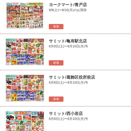
ヨークマート/青戸店
8/8(土)〜8/10(月)のお買得
新着
サミット/亀有駅北店
8月8日(土)〜8月10日(月)号
新着
サミット/葛飾区役所前店
8月8日(土)〜8月10日(月)号
新着
サミット/西小岩店
8月8日(土)〜8月10日(月)号