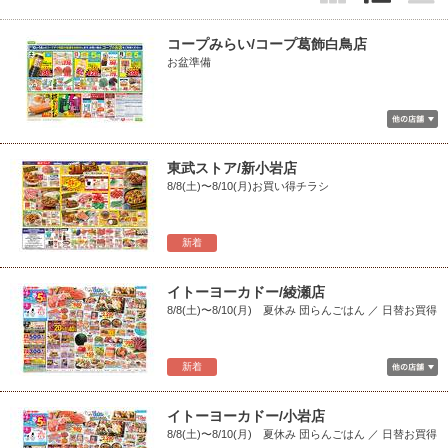
コープみらい/コープ葛飾白鳥店
お盆準備
東武ストア/新小岩店
8/8(土)〜8/10(月)お買い得チラシ
新着
イトーヨーカドー/綾瀬店
8/8(土)〜8/10(月) 夏休み 団らんごはん ／ 日替お買得
新着
イトーヨーカドー/小岩店
8/8(土)〜8/10(月) 夏休み 団らんごはん ／ 日替お買得