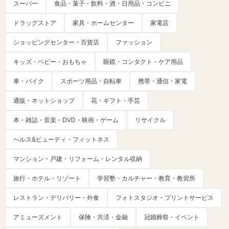
スーパー
食品・菓子・飲料・酒・日用品・コンビニ
ドラッグストア
家具・ホームセンター
家電店
ショッピングセンター・百貨店
ファッション
キッズ・ベビー・おもちゃ
眼鏡・コンタクト・ケア用品
車・バイク
スポーツ用品・自転車
携帯・通信・家電
通販・ネットショップ
花・ギフト・手芸
本・雑誌・音楽・DVD・映画・ゲーム
リサイクル
ヘルス&ビューティ・フィットネス
マンション・戸建・リフォーム・レンタル収納
旅行・ホテル・リゾート
学習塾・カルチャー・教育・教習所
レストラン・デリバリー・外食
フォトスタジオ・プリントサービス
アミューズメント
保険・共済・金融
冠婚葬祭・イベント