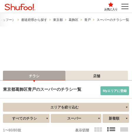
お気に入り
​（シュフー）
都道府県から探す
東京都
葛飾区
青戸
スーパーのチラシ一覧
チラシ
店舗
東京都葛飾区青戸のスーパーのチラシ一覧
Myエリアに登録
エリアを絞り込む
すべてのチラシ
スーパー
新着順
1〜80/80枚
表示切替