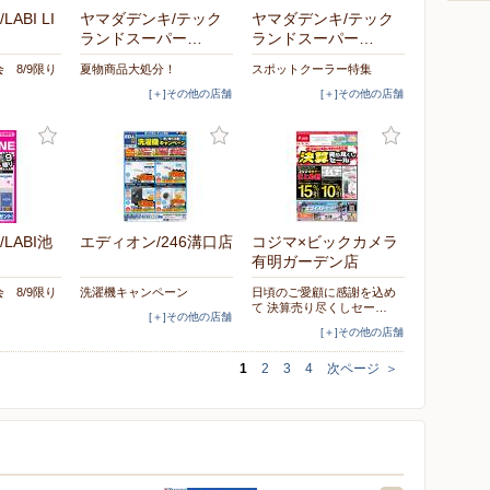
ABI LI
ヤマダデンキ/テック
ヤマダデンキ/テック
ランドスーパー…
ランドスーパー…
会 8/9限り
夏物商品大処分！
スポットクーラー特集
[＋]その他の店舗
[＋]その他の店舗
LABI池
エディオン/246溝口店
コジマ×ビックカメラ
有明ガーデン店
会 8/9限り
洗濯機キャンペーン
日頃のご愛顧に感謝を込め
て 決算売り尽くしセー…
[＋]その他の店舗
[＋]その他の店舗
1
2
3
4
次ページ
＞