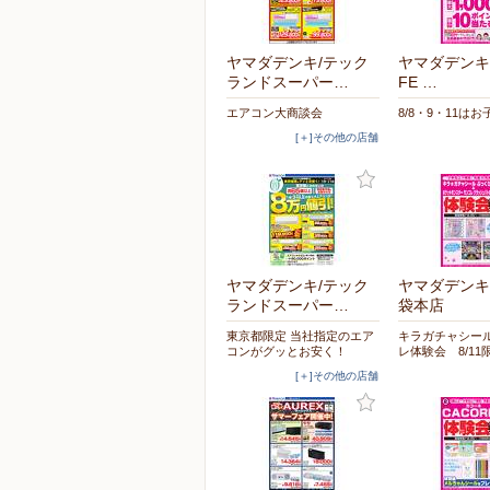
ヤマダデンキ/テック
ヤマダデンキ/L
ランドスーパー…
FE …
エアコン大商談会
8/8・9・11はお
[＋]その他の店舗
ヤマダデンキ/テック
ヤマダデンキ/
ランドスーパー…
袋本店
東京都限定 当社指定のエア
キラガチャシー
コンがグッとお安く！
レ体験会 8/11
[＋]その他の店舗