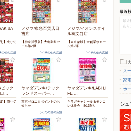
最近
最近
あり
AKIBA
ノジマ/東急百貨店日
ノジマ/イオンスタイ
吉店
ル碑文谷店
6(日)】売り切
【神奈川県版】大創業祭セ
【東京都版】大創業祭セー
ール第2弾
ル第2弾
]その他の店舗
[＋]その他の店舗
[＋]その他の店舗
ス
家
/ビック
ヤマダデンキ/テック
ヤマダデンキ/LABI LI
ホ
口…
ランドスーパー…
FE …
6(日)】売り切
東京ゼロエミポイントのお
キラガチャシール＆モンコ
シュ
知らせ
レ体験会 8/11限り
[＋]その他の店舗