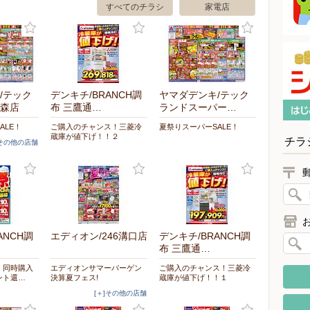
すべてのチラシ
家電店
/テック
デンキチ/BRANCH調
ヤマダデンキ/テック
森店
布 三鷹通…
ランドスーパー…
ALE！
ご購入のチャンス！三菱冷
夏祭りスーパーSALE！
蔵庫が値下げ！！２
チラ
]その他の店舗
ANCH調
エディオン/246溝口店
デンキチ/BRANCH調
布 三鷹通…
 同時購入
エディオンサマーバーゲン
ご購入のチャンス！三菱冷
ント還…
決算夏フェス!
蔵庫が値下げ！！１
[＋]その他の店舗