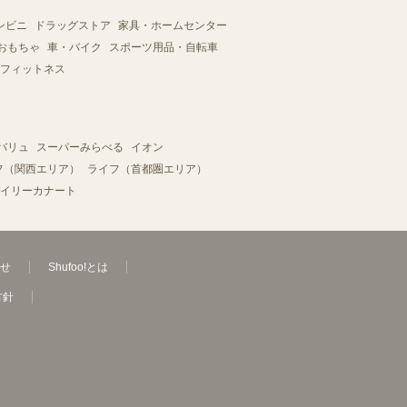
ンビニ
ドラッグストア
家具・ホームセンター
おもちゃ
車・バイク
スポーツ用品・自転車
フィットネス
バリュ
スーパーみらべる
イオン
フ（関西エリア）
ライフ（首都圏エリア）
イリーカナート
せ
Shufoo!とは
方針