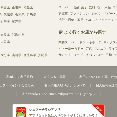
スーパー
食品･菓子･飲料･酒･日用品･コ
秋田県
山形県
福島県
家電店
ファッション
キッズ・ベビー・
県
茨城県
栃木県
群馬県
携帯・通信・家電
ヘルス＆ビューティ・
石川県
福井県
よく行くお店から探す
奈良県
和歌山県
山口県
業務スーパー
ドン・キホーテ
マックス
イトーヨーカドー
万代
マルエツ
ライ
サミット
コープこうべ
バロー
三和
デ
大分県
宮崎県
鹿児島県
沖縄県
「Shufoo!」利用規約
よくあるご質問
ご利用についてのお問い合わ
ュフーポイント会員規約
個人情報の取り扱いについて
個人情報保護
法人のお客様（Shufoo!への掲載について）はこちら
シュフーチラシアプリ
アプリならお気に入りのお店がすぐに見つかる！