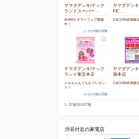
ヤマダデンキ/テック
ヤマダデンキ/L
ランドスーパー…
FE …
AUREX サマーフェア開催
CACORNE体験
中！
[＋]その他の店舗
ヤマダデンキ/テック
ヤマダデンキ/
ランド東京本店
袋本店
メルちゃんうちわプレゼン
CACORNE体験
ト！
[＋]その他の店舗
1~32枚目/107枚
渋谷付近の家電店