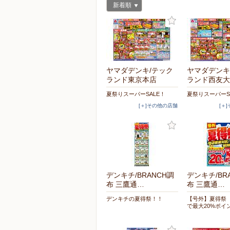
新着順
ヤマダデンキ/テック
ヤマダデンキ
ランド東京本店
ランド西友大
夏祭りスーパーSALE！
夏祭りスーパーS
[＋]その他の店舗
[＋
デンキチ/BRANCH調
デンキチ/BR
布 三鷹通…
布 三鷹通…
デンキチの夏得祭！！
【号外】夏得祭
で最大20%ポイ