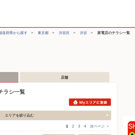
都道府県から探す
>
東京都
>
渋谷区
>
渋谷
>
家電店のチラシ一覧
店舗
チラシ一覧
エリアを絞り込む
1
2
3
4
次ページ
＞