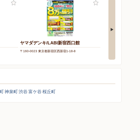
ヤマダデンキ/LABI新宿西口館
ヤマダデンキ/LAB
〒160-0023 東京都新宿区西新宿1-18-8
〒152-0034 東京都目黒区
町
神泉町
渋谷
富ケ谷
桜丘町