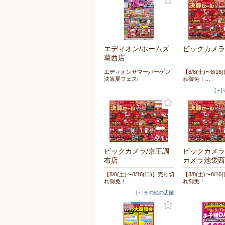
エディオン/ホームズ
ビックカメラ/
葛西店
エディオンサマーバーゲン
【8/8(土)〜8/1
決算夏フェス!
れ御免！…
[＋
ビックカメラ/京王調
ビックカメラ
布店
カメラ池袋西
【8/8(土)〜8/16(日)】売り切
【8/8(土)〜8/1
れ御免！…
れ御免！…
[＋]その他の店舗