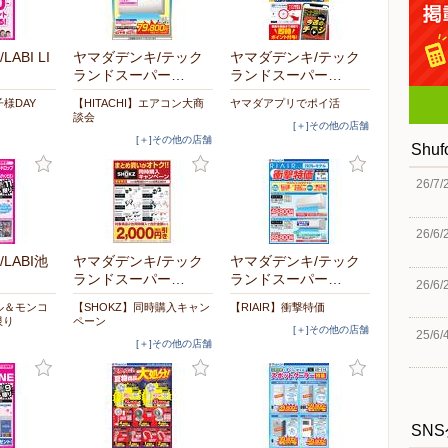
ABI LI
ヤマダデンキ/テック
ヤマダデンキ/テック
ランドスーパー…
ランドスーパー…
子様DAY
【HITACHI】エアコン大商
ヤマダアプリでポイ活
談会
[＋]その他の店舗
[＋]その他の店舗
Shu
26/7/
26/6/
LABI池
ヤマダデンキ/テック
ヤマダデンキ/テック
ランドスーパー…
ランドスーパー…
26/6/
ル＆モンコ
【SHOKZ】同時購入キャン
【RIAIR】衝撃特価
限り
ペーン
[＋]その他の店舗
25/6/
[＋]その他の店舗
SN