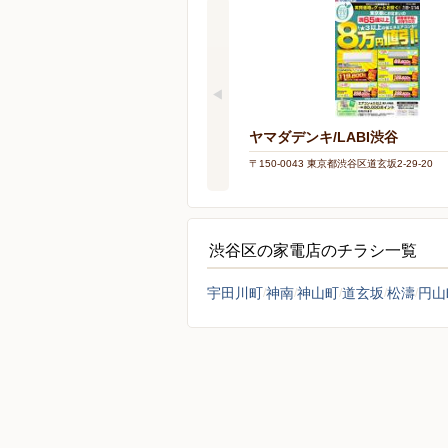
ヤマダデンキ/LABI渋谷
〒150-0043 東京都渋谷区道玄坂2-29-20
渋谷区の家電店のチラシ一覧
宇田川町
神南
神山町
道玄坂
松濤
円山