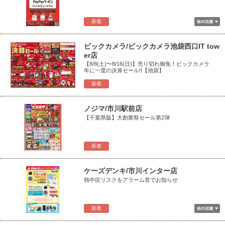
新着
ビックカメラ/ビックカメラ池袋西口IT tow
er店
【8/8(土)〜8/16(日)】売り切れ御免！ビックカメラ
年に一度の決算セール!!【池袋】
新着
ノジマ/市川駅前店
【千葉県版】大創業祭セール第2弾
新着
ケーズデンキ/市川インター店
熱中症リスクをアラーム音でお知らせ
新着