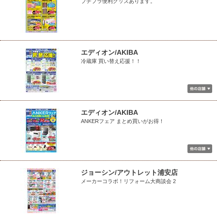
プチプラ便利グッズあります。
エディオン/AKIBA
冷蔵庫 買い替え応援！！
エディオン/AKIBA
ANKERフェア まとめ買いがお得！
ジョーシン/アウトレット浦安店
メーカーコラボ！リフォーム大商談会 2