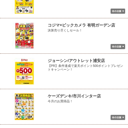
コジマ×ビックカメラ 有明ガーデン店
決算売り尽くしセール！
ジョーシン/アウトレット浦安店
【PR】条件達成で楽天ポイント500ポイントプレゼン
トキャンペーン！
ケーズデンキ/市川インター店
今月のお買得品！