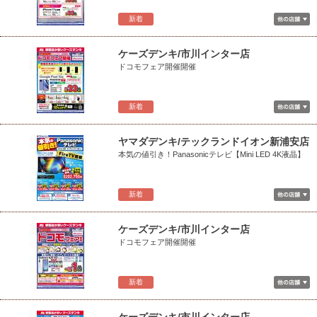
新着
ケーズデンキ/市川インター店
ドコモフェア開催開催
新着
ヤマダデンキ/テックランドイオン新浦安店
本気の値引き！Panasonicテレビ【Mini LED 4K液晶】
新着
ケーズデンキ/市川インター店
ドコモフェア開催開催
新着