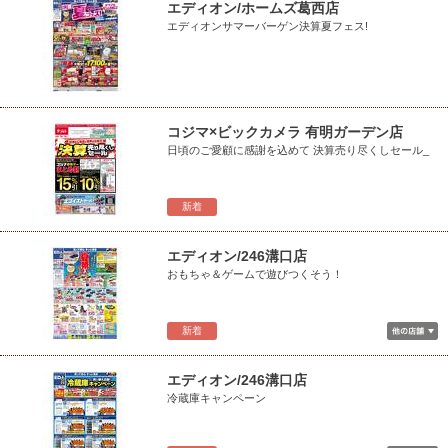
エディオン/ホームズ葛西店
エディオンサマーバーゲン決算夏フェス!
コジマ×ビックカメラ 有明ガーデン店
日頃のご愛顧に感謝を込めて 決算売り尽くしセール_
新着
エディオン/246溝口店
おもちゃ＆ゲームで遊びつくそう！
新着
エディオン/246溝口店
冷蔵庫キャンペーン