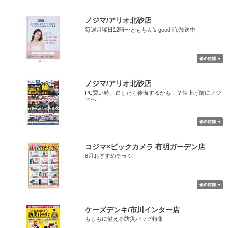
ノジマ/アリオ北砂店
毎週月曜日12時〜ともちん's good life放送中
ノジマ/アリオ北砂店
PC買い時、逃したら後悔するかも！？値上げ前にノジ
マへ！
コジマ×ビックカメラ 有明ガーデン店
8月おすすめチラシ
ケーズデンキ/市川インター店
もしもに備える防災バッグ特集