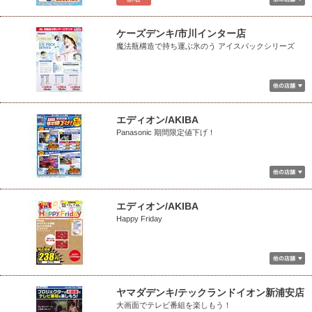
ケーズデンキ/市川インター店
魔法瓶構造で持ち運ぶ氷のう アイスパックシリーズ
エディオン/AKIBA
Panasonic 期間限定値下げ！
エディオン/AKIBA
Happy Friday
ヤマダデンキ/テックランドイオン新浦安店
大画面でテレビ番組を楽しもう！