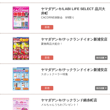
ヤマダデンキ/LABI LIFE SELECT 品川大
井町
CACORNE体験会 8/9限り
新着
ヤマダデンキ/テックランドイオン新浦安店
夏物商品大処分！
新着
ヤマダデンキ/テックランドイオン新浦安店
スポットクーラー特集
新着
ヤマダデンキ/テックランド錦糸町店
メルちゃんうちわプレゼント！