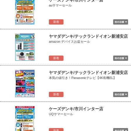
ケーズデンキ/市川インター店
auサマーセール
新着
ヤマダデンキ/テックランドイオン新浦安店
amazon デバイスお盆セール
新着
ヤマダデンキ/テックランドイオン新浦安店
本気の値引き！Panasonicテレビ【4K有機EL】
新着
ケーズデンキ/市川インター店
UQサマーセール
新着