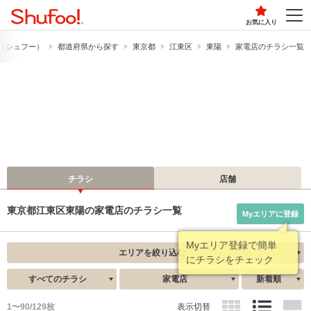
お気に入り
!​（シュフー）
都道府県から探す
東京都
江東区
東陽
家電店のチラシ一覧
チラシ
店舗
東京都江東区東陽の家電店のチラシ一覧
Myエリアに登録
エリアを絞り込む
すべてのチラシ
家電店
新着順
1〜90/129枚
表示切替