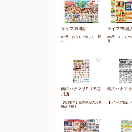
ライフ/豊洲店
ライフ/豊洲
8/8号 おうちで涼しく！夏
8/8号 くらし
パ！
号
肉のハナマサPLUS/新
肉のハナマサ
川店
【8月前半】期間限定のお買
【8/7〜12限定
得品情報！