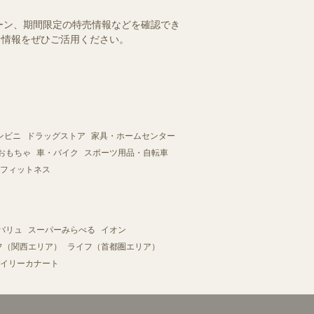
ーン、期間限定の特売情報などを確認でき
得な情報をぜひご活用ください。
ンビニ
ドラッグストア
家具・ホームセンター
おもちゃ
車・バイク
スポーツ用品・自転車
フィットネス
バリュ
スーパーみらべる
イオン
フ（関西エリア）
ライフ（首都圏エリア）
イリーカナート