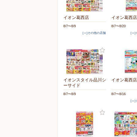
イオン葛西店
イオン葛西店
8/7〜8/9
8/7〜8/20
[＋]その他の店舗
[＋
イオンスタイル品川シ
イオン葛西店
ーサイド
8/7〜8/9
8/7〜8/16
[＋