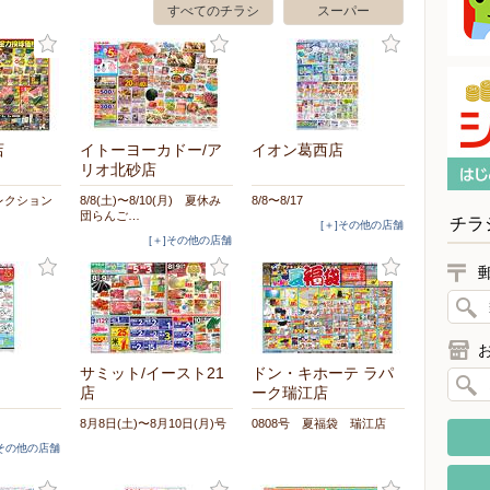
すべてのチラシ
スーパー
店
イトーヨーカドー/ア
イオン葛西店
リオ北砂店
レクション
8/8(土)〜8/10(月) 夏休み
8/8〜8/17
！
団らんご…
チラ
[＋]その他の店舗
[＋]その他の店舗
サミット/イースト21
ドン・キホーテ ラパ
店
ーク瑞江店
8月8日(土)〜8月10日(月)号
0808号 夏福袋 瑞江店
]その他の店舗