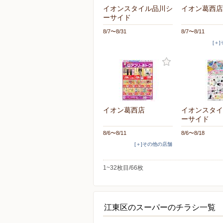
イオンスタイル品川シ
イオン葛西店
ーサイド
8/7〜8/31
8/7〜8/11
[＋
イオン葛西店
イオンスタイ
ーサイド
8/6〜8/11
8/6〜8/18
[＋]その他の店舗
1~32枚目/66枚
江東区のスーパーのチラシ一覧