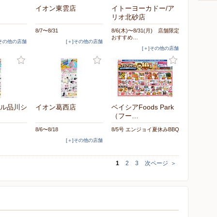
イオン東雲店
イトーヨーカドー/ア
リオ北砂店
8/7〜8/31
8/6(木)〜8/31(月) 店舗限定
おすすめ…
]その他の店舗
[＋]その他の店舗
[＋]その他の店舗
ル品川シ
イオン葛西店
ベイシアFoods Park
（フー…
8/6〜8/18
8/5号 エンジョイ夏休みBBQ
[＋]その他の店舗
1
2
3
次ページ
＞