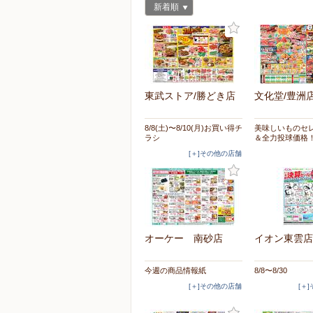
新着順
東武ストア/勝どき店
文化堂/豊洲
8/8(土)〜8/10(月)お買い得チ
美味しいものセ
ラシ
＆全力投球価格
[＋]その他の店舗
オーケー 南砂店
イオン東雲店
今週の商品情報紙
8/8〜8/30
[＋]その他の店舗
[＋