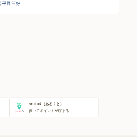
橋
平野
三好
aruku&（あるくと）
歩いてポイントが貯まる