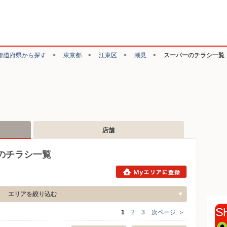
都道府県から探す
>
東京都
>
江東区
>
潮見
>
スーパーのチラシ一覧
店舗
のチラシ一覧
エリアを絞り込む
1
2
3
次ページ
＞