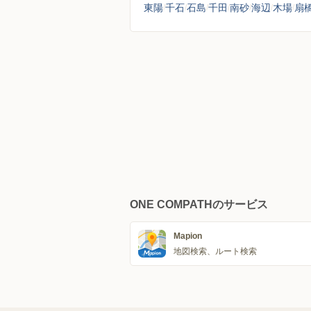
東陽
千石
石島
千田
南砂
海辺
木場
扇
ONE COMPATHのサービス
Mapion
地図検索、ルート検索