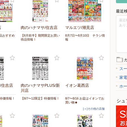
最近
最近
あり
店
肉のハナマサ/住吉店
マルエツ/潮見店
の品おすすめ
【8月前半】期間限定お買い
8月7日〜8月10日 チラシ情
得品情報！
報
ス
家
/住吉店
肉のハナマサPLUS/新
イオン葛西店
ホ
川店
】特価情報！
【8/7〜12限定】特価情報！
8/7〜8/16 お盆はイオンでお
シュ
買い物★
[＋]その他の店舗