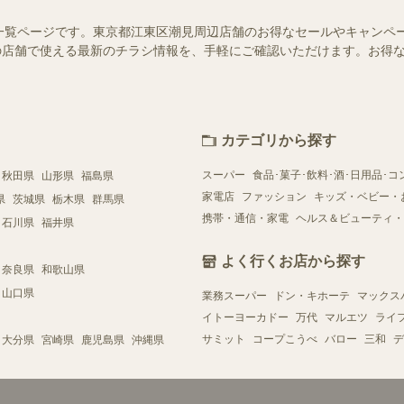
一覧ページです。東京都江東区潮見周辺店舗のお得なセールやキャンペ
お近くの店舗で使える最新のチラシ情報を、手軽にご確認いただけます。お
カテゴリから探す
スーパー
食品･菓子･飲料･酒･日用品･コ
秋田県
山形県
福島県
家電店
ファッション
キッズ・ベビー・
県
茨城県
栃木県
群馬県
携帯・通信・家電
ヘルス＆ビューティ・
石川県
福井県
よく行くお店から探す
奈良県
和歌山県
山口県
業務スーパー
ドン・キホーテ
マックス
イトーヨーカドー
万代
マルエツ
ライ
サミット
コープこうべ
バロー
三和
デ
大分県
宮崎県
鹿児島県
沖縄県