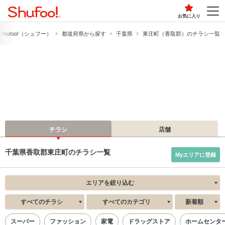
お気に入り
hufoo!​（シュフー）
都道府県から探す
千葉県
東庄町（香取郡）のチラシ一覧
チラシ
店舗
千葉県香取郡東庄町のチラシ一覧
Myエリアに登録
エリアを絞り込む
すべてのチラシ
すべてのカテゴリ
新着順
スーパー
ファッション
家電
ドラッグストア
ホームセンタ