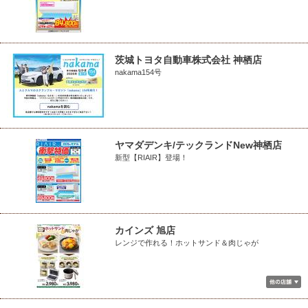
茨城トヨタ自動車株式会社 神栖店
nakama154号
ヤマダデンキ/テックランドNew神栖店
新型【RIAIR】登場！
カインズ 旭店
レンジで作れる！ホットサンド＆肉じゃが