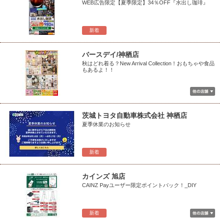
WEB広告限定【夏季限定】34％OFF『水出し珈琲』
新着
バースデイ/神栖店
秋はどれ着る？New Arrival Collection！おもちゃや食品
もあるよ！！
茨城トヨタ自動車株式会社 神栖店
夏季休業のお知らせ
新着
カインズ 旭店
CAINZ Payユーザー限定ポイントバック！_DIY
新着