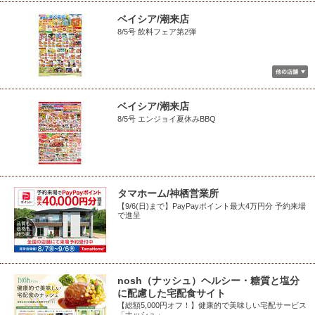
ベイシア/潮来店
8/5号 飲料フェア第2弾
ベイシア/潮来店
8/5号 エンジョイ夏休みBBQ
タマホーム/神栖営業所
【9/6(日)まで】PayPayポイント最大4万円分 予約来場
で進呈
nosh（ナッシュ）ヘルシー・糖質と塩分
に配慮した宅配食サイト
【総額5,000円オフ！】健康的で美味しい宅配サービス
「ナッシュ」