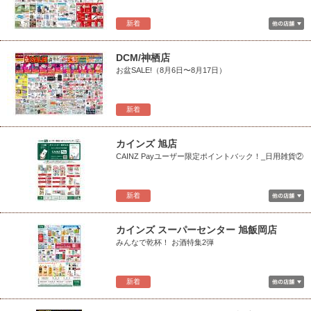
新着
DCM/神栖店
お盆SALE!（8月6日〜8月17日）
新着
カインズ 旭店
CAINZ Payユーザー限定ポイントバック！_日用雑貨②
新着
カインズ スーパーセンター 旭飯岡店
みんなで乾杯！ お酒特集2弾
新着