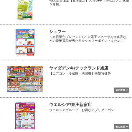
WEB広告限定【夏季限定】50％OFF『かんたフェ 抹茶
＆青梅』
シュフー
＼会員限定プレゼント♪／ ☆電子マネーやお食事券な
どの豪華賞品が当たる☆シュフーポイントをため...
ヤマダデンキ/テックランド旭店
【エアコン・冷蔵庫・洗濯機】衝撃特価祭
ウエルシア/東庄新宿店
ウエルシアグループ お得なアプリクーポン