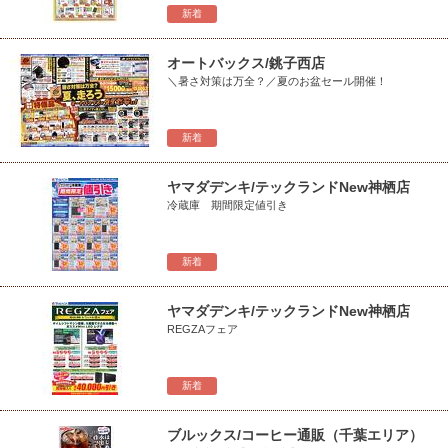
新着
オートバックス/銚子西店
＼暑さ対策は万全？／夏のお盆セール開催！
新着
ヤマダデンキ/テックランドNew神栖店
冷蔵庫 期間限定値引き
新着
ヤマダデンキ/テックランドNew神栖店
REGZAフェア
新着
ブルックス/コーヒー通販（千葉エリア）