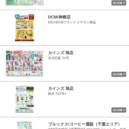
DCM/神栖店
8月のDCMブランド イチオシ商品
カインズ 旭店
生活応援 7/1号
カインズ 旭店
散水 7/17号○
ブルックス/コーヒー通販（千葉エリア）