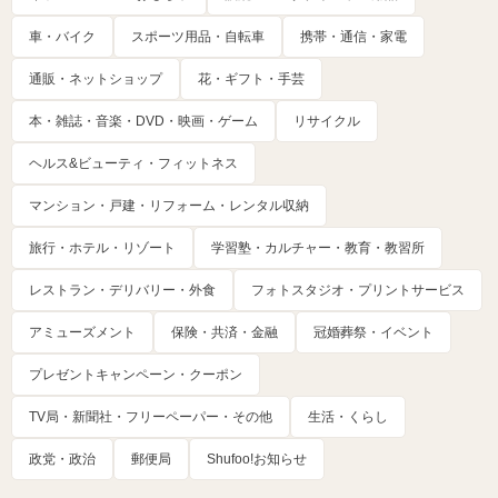
車・バイク
スポーツ用品・自転車
携帯・通信・家電
通販・ネットショップ
花・ギフト・手芸
本・雑誌・音楽・DVD・映画・ゲーム
リサイクル
ヘルス&ビューティ・フィットネス
マンション・戸建・リフォーム・レンタル収納
旅行・ホテル・リゾート
学習塾・カルチャー・教育・教習所
レストラン・デリバリー・外食
フォトスタジオ・プリントサービス
アミューズメント
保険・共済・金融
冠婚葬祭・イベント
プレゼントキャンペーン・クーポン
TV局・新聞社・フリーペーパー・その他
生活・くらし
政党・政治
郵便局
Shufoo!お知らせ