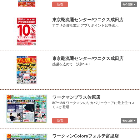
新着
東京靴流通センター/ウニクス成田店
アプリ会員様限定 アプリポイント10%還元
東京靴流通センター/ウニクス成田店
感謝を込めて 決算SALE
ワークマンプラス佐原店
8/7〜8/9 ワークマンのリカバリーウエアに最上位コス
モスが登場！
新着
ワークマンColorsフォルテ富里店