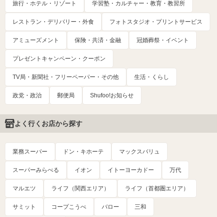
旅行・ホテル・リゾート
学習塾・カルチャー・教育・教習所
レストラン・デリバリー・外食
フォトスタジオ・プリントサービス
アミューズメント
保険・共済・金融
冠婚葬祭・イベント
プレゼントキャンペーン・クーポン
TV局・新聞社・フリーペーパー・その他
生活・くらし
政党・政治
郵便局
Shufoo!お知らせ
よく行くお店から探す
業務スーパー
ドン・キホーテ
マックスバリュ
スーパーみらべる
イオン
イトーヨーカドー
万代
マルエツ
ライフ（関西エリア）
ライフ（首都圏エリア）
サミット
コープこうべ
バロー
三和