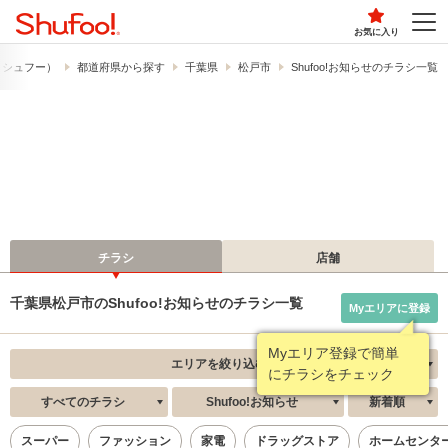
お気に入り
!​（シュフー）
都道府県から探す
千葉県
松戸市
Shufoo!お知らせのチラシ一覧
チラシ
店舗
千葉県松戸市のShufoo!お知らせのチラシ一覧
Myエリアに登録
Myエリア登録で簡単
エリアを絞り込む
にチラシをチェック
すべてのチラシ
Shufoo!お知らせ
新着順
スーパー
ファッション
家電
ドラッグストア
ホームセンタ