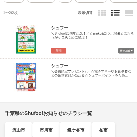
1〜2/2枚
表示切替
シュフー
＼Shufoo!25周年記念！／☆aruku&コラボ開催☆ぽたろ
うがケロあつめに登場！
新着
シュフー
＼会員限定プレゼント♪／ ☆電子マネーやお食事券な
どの豪華賞品が当たる☆シュフーポイントをため...
千葉県のShufoo!お知らせのチラシ一覧
流山市
市川市
鎌ケ谷市
柏市