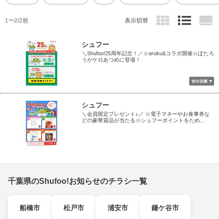
1〜2/2枚
表示切替
シュフー
＼Shufoo!25周年記念！／☆aruku&コラボ開催☆ぽたろ
うがケロあつめに登場！
シュフー
＼会員限定プレゼント♪／ ☆電子マネーやお食事券な
どの豪華賞品が当たる☆シュフーポイントをため...
千葉県のShufoo!お知らせのチラシ一覧
船橋市
松戸市
浦安市
鎌ケ谷市