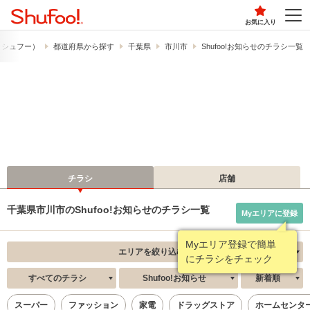
お気に入り
!​（シュフー）
都道府県から探す
千葉県
市川市
Shufoo!お知らせのチラシ一覧
チラシ
店舗
千葉県市川市のShufoo!お知らせのチラシ一覧
Myエリアに登録
Myエリア登録で簡単
エリアを絞り込む
にチラシをチェック
すべてのチラシ
Shufoo!お知らせ
新着順
スーパー
ファッション
家電
ドラッグストア
ホームセンタ