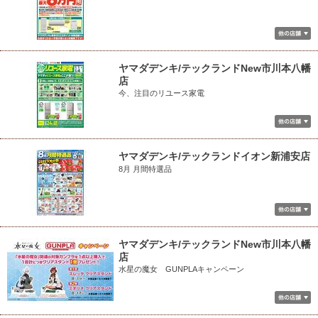
ヤマダデンキ/テックランドNew市川本八幡
店
今、注目のリユース家電
ヤマダデンキ/テックランドイオン新浦安店
8月 月間特選品
ヤマダデンキ/テックランドNew市川本八幡
店
水星の魔女 GUNPLAキャンペーン