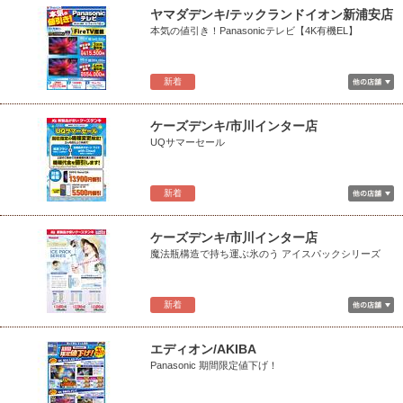
ヤマダデンキ/テックランドイオン新浦安店
本気の値引き！Panasonicテレビ【4K有機EL】
新着
ケーズデンキ/市川インター店
UQサマーセール
新着
ケーズデンキ/市川インター店
魔法瓶構造で持ち運ぶ氷のう アイスパックシリーズ
新着
エディオン/AKIBA
Panasonic 期間限定値下げ！