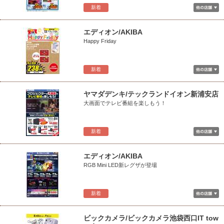
新着
エディオン/AKIBA
Happy Friday
新着
ヤマダデンキ/テックランドイオン新浦安店
大画面でテレビ番組を楽しもう！
新着
エディオン/AKIBA
RGB Mini LED新レグザが登場
新着
ビックカメラ/ビックカメラ池袋西口IT tow