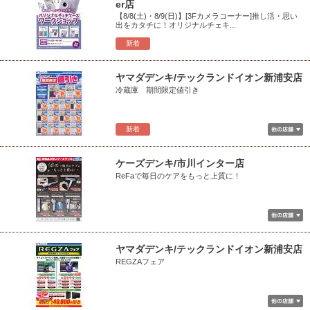
er店
【8/8(土)・8/9(日)】[3Fカメラコーナー]推し活・思い
出をカタチに！オリジナルチェキ...
新着
ヤマダデンキ/テックランドイオン新浦安店
冷蔵庫 期間限定値引き
新着
ケーズデンキ/市川インター店
ReFaで毎日のケアをもっと上質に！
ヤマダデンキ/テックランドイオン新浦安店
REGZAフェア