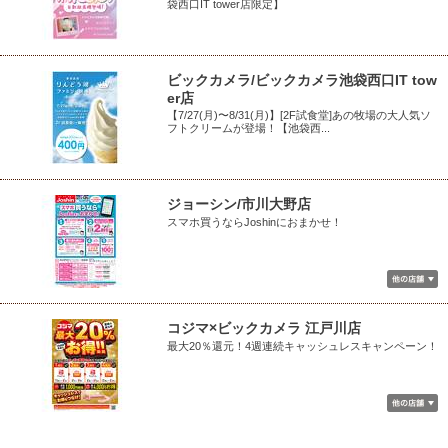
袋西口IT tower店限定】
ビックカメラ/ビックカメラ池袋西口IT tow
er店
【7/27(月)〜8/31(月)】[2F試食堂]あの牧場の大人気ソ
フトクリームが登場！【池袋西...
ジョーシン/市川大野店
スマホ買うならJoshinにおまかせ！
コジマ×ビックカメラ 江戸川店
最大20％還元！4週連続キャッシュレスキャンペーン！