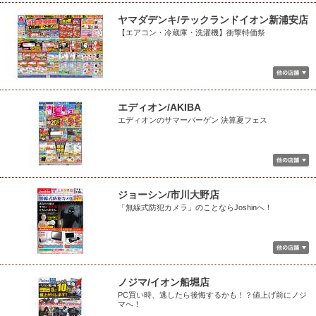
ヤマダデンキ/テックランドイオン新浦安店
【エアコン・冷蔵庫・洗濯機】衝撃特価祭
エディオン/AKIBA
エディオンのサマーバーゲン 決算夏フェス
ジョーシン/市川大野店
「無線式防犯カメラ」のことならJoshinへ！
ノジマ/イオン船堀店
PC買い時、逃したら後悔するかも！？値上げ前にノジ
マへ！