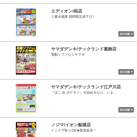
エディオン/柏店
三菱冷蔵庫 期間限定値下げ！
ヤマダデンキ/テックランド葛飾店
電動ソファならヤマダ
ヤマダデンキ/テックランド江戸川店
『ぽこ あ ポケモン』を始めるなら、いま。
ノジマ/イオン船堀店
インク下取り2倍★緊急延長！