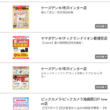
ケーズデンキ/市川インター店
備えて安心！防災用品特集
ヤマダデンキ/テックランドイオン新浦安店
【Canon】夏の期間限定特別価格！
ケーズデンキ/市川インター店
セキュリティソフトで“ネット詐欺トラブル”から守
る！
ビックカメラ/ビックカメラ池袋西口IT tow
er店
【7/27(月)〜】[2F試食堂]わたあめ自動販売機場！【池