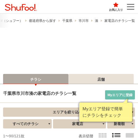
お気に入り
oo!​（シュフー）
都道府県から探す
千葉県
市川市
湊
家電店のチラシ一覧
チラシ
店舗
千葉県市川市湊の家電店のチラシ一覧
Myエリアに登録
エリアを絞り込む
すべてのチラシ
家電店
新着順
1〜90/121枚
表示切替