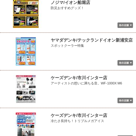
ノジマ/イオン船堀店
防災おすすめグッズ！
ヤマダデンキ/テックランドイオン新浦安店
スポットクーラー特集
ケーズデンキ/市川インター店
アーティストの想いに満ちる音。WF-1000X M6
ケーズデンキ/市川インター店
冷たさ長持ち！トリプルメガアイス