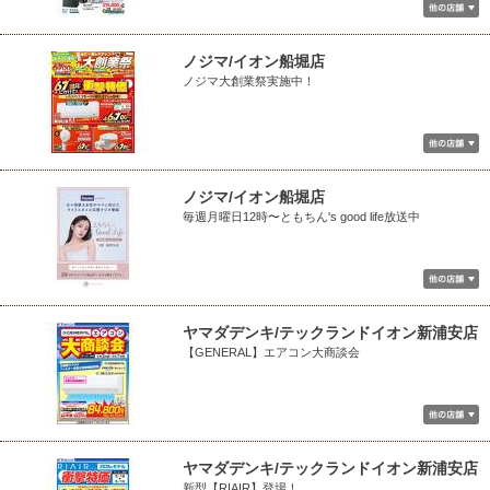
ノジマ/イオン船堀店
ノジマ大創業祭実施中！
ノジマ/イオン船堀店
毎週月曜日12時〜ともちん's good life放送中
ヤマダデンキ/テックランドイオン新浦安店
【GENERAL】エアコン大商談会
ヤマダデンキ/テックランドイオン新浦安店
新型【RIAIR】登場！