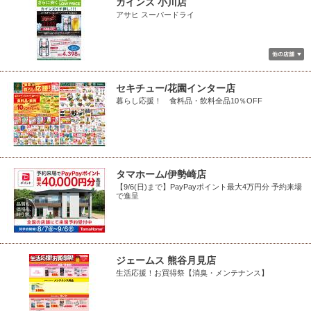
カインズ 小川店
アサヒ スーパードライ
セキチュー/花園インター店
暮らし応援！ 食料品・飲料全品10％OFF
タマホーム/伊勢崎店
【9/6(日)まで】PayPayポイント最大4万円分 予約来場
で進呈
ジェームス 熊谷月見店
生活応援！お買得祭【消臭・メンテナンス】