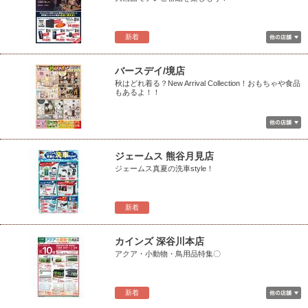
新着
バースデイ/境店
秋はどれ着る？New Arrival Collection！おもちゃや食品
もあるよ！！
ジェームス 熊谷月見店
ジェームス真夏の洗車style！
新着
カインズ 深谷川本店
アクア・小動物・鳥用品特集〇
新着