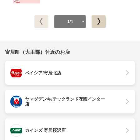
1/4
寄居町（大里郡）付近のお店
ベイシア/寄居北店
ヤマダデンキ/テックランド花園インター
店
カインズ 寄居桜沢店