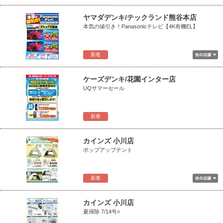
ヤマダデンキ/テックランド熊谷本店
本気の値引き！Panasonicテレビ【4K有機EL】
新着
ケーズデンキ/花園インター店
UQサマーセール
新着
カインズ 小川店
ポップアップテント
新着
カインズ 小川店
夏掃除 7/14号○