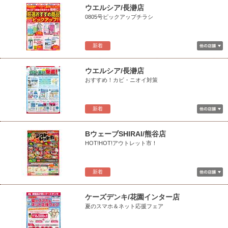
ウエルシア/長瀞店
0805号ピックアップチラシ
新着
ウエルシア/長瀞店
おすすめ！カビ・ニオイ対策
新着
BウェーブSHIRAI/熊谷店
HOT!HOT!アウトレット市！
新着
ケーズデンキ/花園インター店
夏のスマホ＆ネット応援フェア