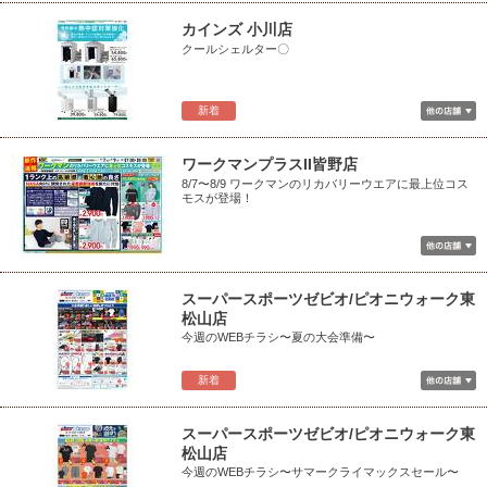
カインズ 小川店
クールシェルター〇
新着
ワークマンプラスII皆野店
8/7〜8/9 ワークマンのリカバリーウエアに最上位コス
モスが登場！
スーパースポーツゼビオ/ピオニウォーク東
松山店
今週のWEBチラシ〜夏の大会準備〜
新着
スーパースポーツゼビオ/ピオニウォーク東
松山店
今週のWEBチラシ〜サマークライマックスセール〜