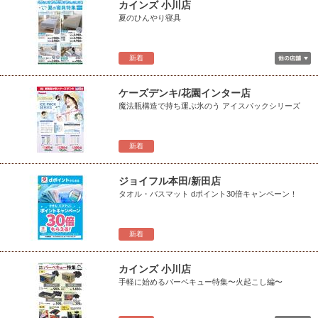
カインズ 小川店
夏のひんやり寝具
新着
ケーズデンキ/花園インター店
魔法瓶構造で持ち運ぶ氷のう アイスパックシリーズ
新着
ジョイフル本田/新田店
タオル・バスマット dポイント30倍キャンペーン！
新着
カインズ 小川店
手軽に始めるバーベキュー特集〜火起こし編〜