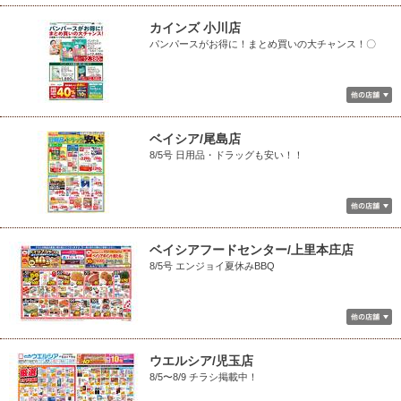
カインズ 小川店
パンパースがお得に！まとめ買いの大チャンス！〇
ベイシア/尾島店
8/5号 日用品・ドラッグも安い！！
ベイシアフードセンター/上里本庄店
8/5号 エンジョイ夏休みBBQ
ウエルシア/児玉店
8/5〜8/9 チラシ掲載中！