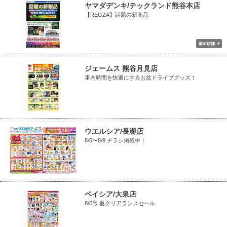
ヤマダデンキ/テックランド熊谷本店
【REGZA】話題の新商品
ジェームス 熊谷月見店
車内時間を快適にするお盆ドライブグッズ！
ウエルシア/長瀞店
8/5〜8/9 チラシ掲載中！
ベイシア/大泉店
8/5号 夏クリアランスセール