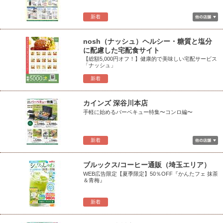
新着
nosh（ナッシュ）ヘルシー・糖質と塩分
に配慮した宅配食サイト
【総額5,000円オフ！】健康的で美味しい宅配サービス
「ナッシュ」
新着
カインズ 深谷川本店
手軽に始めるバーベキュー特集〜コンロ編〜
新着
ブルックス/コーヒー通販（埼玉エリア）
WEB広告限定【夏季限定】50％OFF『かんたフェ 抹茶
＆青梅』
新着