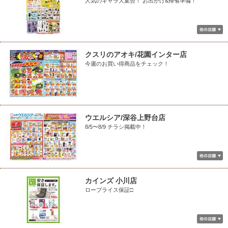
人気のキャラ大集合！ お出かけ&帰省準備！
クスリのアオキ/花園インター店
今週のお買い得商品をチェック！
ウエルシア/深谷上野台店
8/5〜8/9 チラシ掲載中！
カインズ 小川店
ロープライス保証□