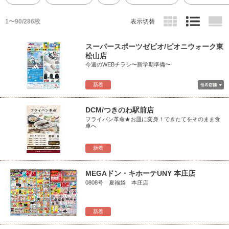
1〜90/286枚
表示切替
スーパースポーツゼビオ/ピオニウォーク東
松山店
今週のWEBチラシ〜新学期準備〜
新着
DCM/つきのわ駅前店
フライパン革命★お皿に変身！できたてをそのまま食
卓へ
新着
MEGAドン・キホーテUNY 本庄店
0808号 夏福袋 本庄店
新着