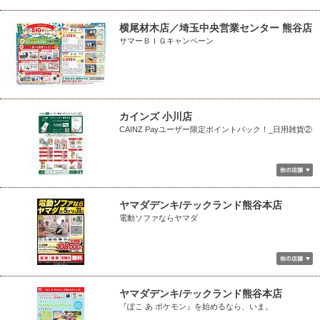
横尾材木店／埼玉中央営業センター 熊谷店
サマーＢＩＧキャンペーン
カインズ 小川店
CAINZ Payユーザー限定ポイントバック！_日用雑貨②
ヤマダデンキ/テックランド熊谷本店
電動ソファならヤマダ
ヤマダデンキ/テックランド熊谷本店
『ぽこ あ ポケモン』を始めるなら、いま。