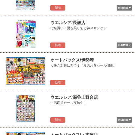
新着
ウエルシア/長瀞店
指名買い！夏を乗り切る神スキンケア
新着
オートバックス/伊勢崎
＼暑さ対策は万全？／夏のお盆セール開催！
新着
ウエルシア/深谷上野台店
生活応援セール実施中！
新着
オートバックス/・本庄店