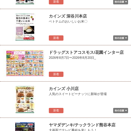
新着
カインズ 深谷川本店
ベトナムのおいしいお米〇
新着
ドラッグストアコスモス/花園インター店
2026年8月7日〜2026年8月20日_
新着
カインズ 小川店
人気のスイートピーナッツに新味が登場
新着
ヤマダデンキ/テックランド熊谷本店
大画面でテレビ番組を楽しもう！