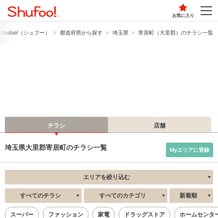
お気に入り
hufoo!​（シュフー）
都道府県から探す
埼玉県
寄居町（大里郡）のチラシ一覧
チラシ
店舗
埼玉県大里郡寄居町のチラシ一覧
Myエリアに登録
エリアを絞り込む
すべてのチラシ
すべてのカテゴリ
新着順
スーパー
ファッション
家電
ドラッグストア
ホームセンタ