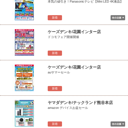
本気の値引き！Panasonicテレビ【Mini LED 4K液晶】
新着
ケーズデンキ/花園インター店
ドコモフェア開催開催
新着
ケーズデンキ/花園インター店
auサマーセール
新着
ヤマダデンキ/テックランド熊谷本店
amazon デバイスお盆セール
新着