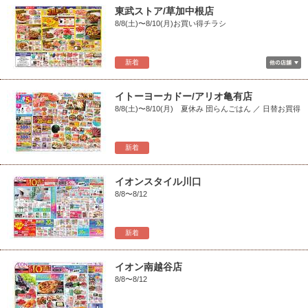
東武ストア/草加中根店
8/8(土)〜8/10(月)お買い得チラシ
新着
イトーヨーカドー/アリオ亀有店
8/8(土)〜8/10(月) 夏休み 団らんごはん ／ 日替お買得
新着
イオンスタイル川口
8/8〜8/12
新着
イオン南越谷店
8/8〜8/12