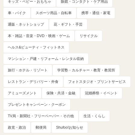
キッズ・ベビー・おもちゃ
眼鏡・コンタクト・ケア用品
車・バイク
スポーツ用品・自転車
携帯・通信・家電
通販・ネットショップ
花・ギフト・手芸
本・雑誌・音楽・DVD・映画・ゲーム
リサイクル
ヘルス&ビューティ・フィットネス
マンション・戸建・リフォーム・レンタル収納
旅行・ホテル・リゾート
学習塾・カルチャー・教育・教習所
レストラン・デリバリー・外食
フォトスタジオ・プリントサービス
アミューズメント
保険・共済・金融
冠婚葬祭・イベント
プレゼントキャンペーン・クーポン
TV局・新聞社・フリーペーパー・その他
生活・くらし
政党・政治
郵便局
Shufoo!お知らせ