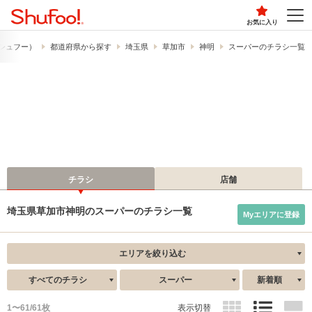
お気に入り
​（シュフー）
都道府県から探す
埼玉県
草加市
神明
スーパーのチラシ一覧
チラシ
店舗
埼玉県草加市神明のスーパーのチラシ一覧
Myエリアに登録
エリアを絞り込む
すべてのチラシ
スーパー
新着順
1〜61/61枚
表示切替