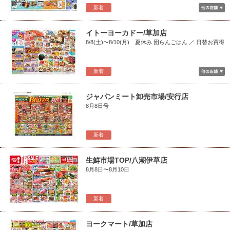
新着
イトーヨーカドー/草加店
8/8(土)〜8/10(月) 夏休み 団らんごはん ／ 日替お買得
新着
ジャパンミート卸売市場/安行店
8月8日号
新着
生鮮市場TOP/八潮伊草店
8月8日〜8月10日
新着
ヨークマート/草加店