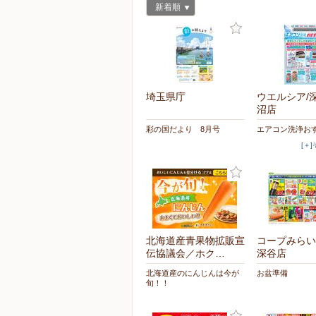
新着順
埼玉県庁
ウエルシア/
沼店
彩の国だより 8月号
エアコン洗浄お
[＋
北海道産青果物拡販宣
コープみらい
伝協議会／ホク…
深谷店
北海道産のにんじんは今が
お盆準備
旬！！