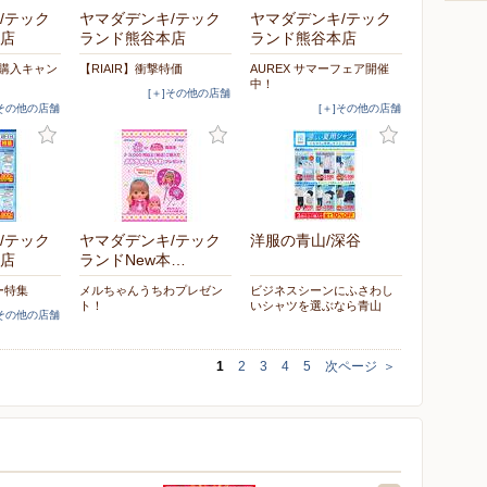
/テック
ヤマダデンキ/テック
ヤマダデンキ/テック
店
ランド熊谷本店
ランド熊谷本店
時購入キャン
【RIAIR】衝撃特価
AUREX サマーフェア開催
中！
[＋]その他の店舗
]その他の店舗
[＋]その他の店舗
/テック
ヤマダデンキ/テック
洋服の青山/深谷
店
ランドNew本…
ー特集
メルちゃんうちわプレゼン
ビジネスシーンにふさわし
ト！
いシャツを選ぶなら青山
]その他の店舗
1
2
3
4
5
次ページ
＞