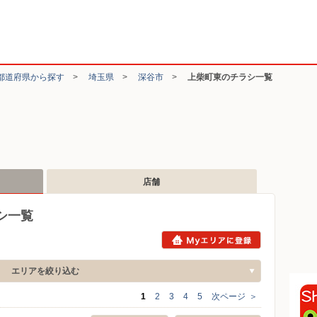
都道府県から探す
>
埼玉県
>
深谷市
>
上柴町東のチラシ一覧
店舗
シ一覧
エリアを絞り込む
1
2
3
4
5
次ページ
＞