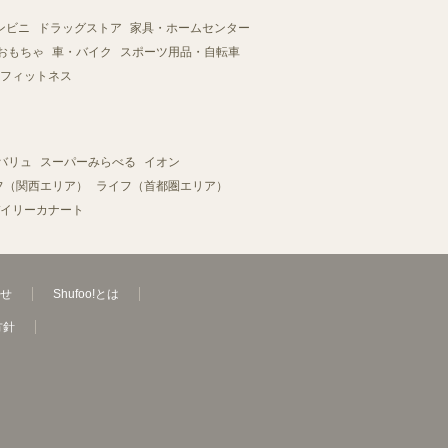
ンビニ
ドラッグストア
家具・ホームセンター
おもちゃ
車・バイク
スポーツ用品・自転車
フィットネス
バリュ
スーパーみらべる
イオン
フ（関西エリア）
ライフ（首都圏エリア）
イリーカナート
せ
Shufoo!とは
方針