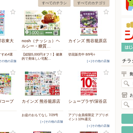
すべてのチラシ
すべてのカテゴリ
深谷東大
nosh（ナッシュ）ヘ
カインズ 熊谷籠原店
ルシー・糖質…
すすめ4選
【総額5,000円オフ！】健康
切花販売中 8/9号○
的で美味しい宅配…
チラ
]その他の店舗
[＋]その他の店舗
/コープ
カインズ 熊谷籠原店
シュープラザ/深谷店
お盆のおもてなし 7/29号
アプリ会員様限定 アプリポ
イント10%還元
[＋]その他の店舗
[＋]その他の店舗