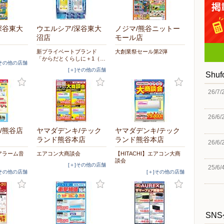
深谷東大
ウエルシア/深谷東大
ノジマ/熊谷ニットー
沼店
モール店
新プライベートブランド
大創業祭セール第2弾
「からだとくらしに＋1（…
]その他の店舗
[＋]その他の店舗
Shu
26/7/
26/6/
/熊谷店
ヤマダデンキ/テック
ヤマダデンキ/テック
ランド熊谷本店
ランド熊谷本店
26/6/
アラーム音
エアコン大商談会
【HITACHI】エアコン大商
談会
[＋]その他の店舗
25/6/
]その他の店舗
[＋]その他の店舗
SN