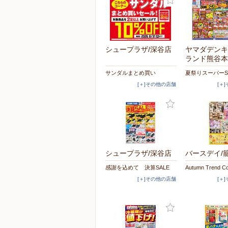
シュープラザ/深谷店
ヤマダデンキ
ランド熊谷本
サンダルまとめ買い
夏祭りスーパーS
[＋]その他の店舗
[＋
シュープラザ/深谷店
バースデイ/
感謝を込めて 決算SALE
Autumn Trend Co
[＋]その他の店舗
[＋