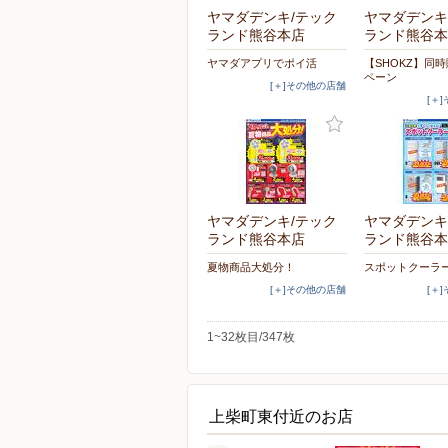
ヤマダデンキ/テック
ヤマダデンキ
ランド熊谷本店
ランド熊谷本
ヤマダアプリでポイ活
【SHOKZ】同
ペーン
[＋]その他の店舗
[＋
ヤマダデンキ/テック
ヤマダデンキ
ランド熊谷本店
ランド熊谷本
夏物商品大処分！
スポットクーラ
[＋]その他の店舗
[＋
1~32枚目/347枚
上柴町東付近のお店