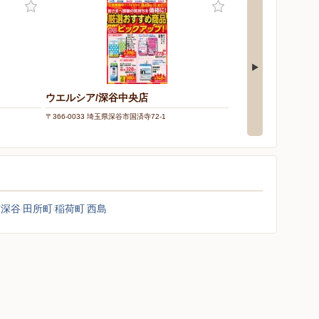
ウエルシア/深谷中央店
コープみらい/コー
〒366-0033 埼玉県深谷市国済寺72-1
〒366-0827 埼玉県深谷市
深谷
田所町
稲荷町
西島