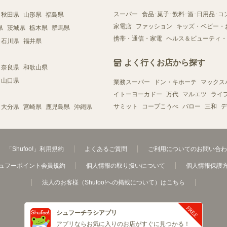
スーパー
食品･菓子･飲料･酒･日用品･コ
秋田県
山形県
福島県
家電店
ファッション
キッズ・ベビー・
県
茨城県
栃木県
群馬県
携帯・通信・家電
ヘルス＆ビューティ・
石川県
福井県
よく行くお店から探す
奈良県
和歌山県
山口県
業務スーパー
ドン・キホーテ
マックス
イトーヨーカドー
万代
マルエツ
ライ
サミット
コープこうべ
バロー
三和
デ
大分県
宮崎県
鹿児島県
沖縄県
「Shufoo!」利用規約
よくあるご質問
ご利用についてのお問い合わ
ュフーポイント会員規約
個人情報の取り扱いについて
個人情報保護
法人のお客様（Shufoo!への掲載について）はこちら
シュフーチラシアプリ
アプリならお気に入りのお店がすぐに見つかる！