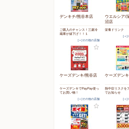
デンキチ/熊谷本店
ウエルシア/
沼店
ご購入のチャンス！三菱冷
栄養ドリンク
蔵庫が値下げ！！１
[＋
[＋]その他の店舗
ケーズデンキ/熊谷店
ケーズデンキ
ケーズデンキでPayPay使っ
熱中症リスクを
てお買い物！
でお知らせ
[＋]その他の店舗
[＋