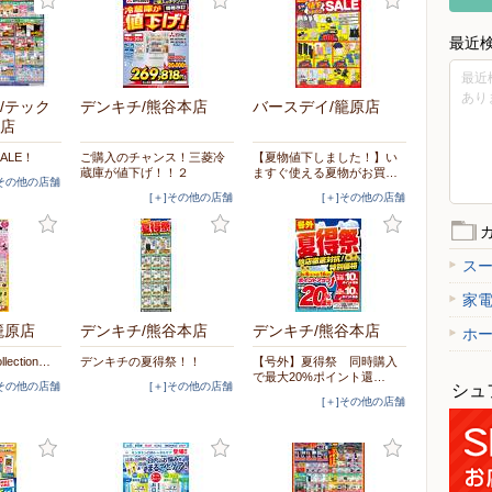
最近
最近
あり
/テック
デンキチ/熊谷本店
バースデイ/籠原店
店
ALE！
ご購入のチャンス！三菱冷
【夏物値下しました！】い
蔵庫が値下げ！！２
ますぐ使える夏物がお買…
]その他の店舗
[＋]その他の店舗
[＋]その他の店舗
ス
家
籠原店
デンキチ/熊谷本店
デンキチ/熊谷本店
ホ
llection…
デンキチの夏得祭！！
【号外】夏得祭 同時購入
で最大20%ポイント還…
]その他の店舗
[＋]その他の店舗
シュ
[＋]その他の店舗