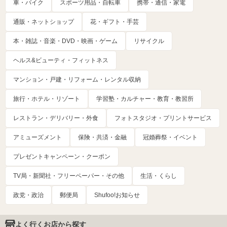
車・バイク
スポーツ用品・自転車
携帯・通信・家電
通販・ネットショップ
花・ギフト・手芸
本・雑誌・音楽・DVD・映画・ゲーム
リサイクル
ヘルス&ビューティ・フィットネス
マンション・戸建・リフォーム・レンタル収納
旅行・ホテル・リゾート
学習塾・カルチャー・教育・教習所
レストラン・デリバリー・外食
フォトスタジオ・プリントサービス
アミューズメント
保険・共済・金融
冠婚葬祭・イベント
プレゼントキャンペーン・クーポン
TV局・新聞社・フリーペーパー・その他
生活・くらし
政党・政治
郵便局
Shufoo!お知らせ
よく行くお店から探す