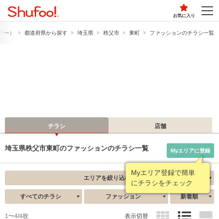
お気に入り
ュフー）
都道府県から探す
埼玉県
秩父市
東町
ファッションのチラシ一覧
チラシ
店舗
埼玉県秩父市東町のファッションのチラシ一覧
Myエリアに登録
Myエリア登録で簡単
エリアを絞り込む
にチラシをチェック
すべてのチラシ
ファッション
新着順
1〜4/4枚
表示切替