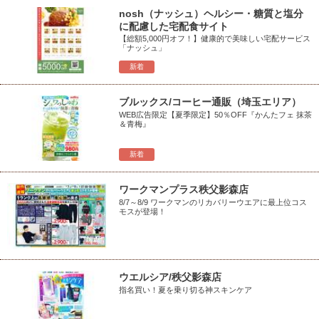
nosh（ナッシュ）ヘルシー・糖質と塩分
に配慮した宅配食サイト
【総額5,000円オフ！】健康的で美味しい宅配サービス
「ナッシュ」
新着
ブルックス/コーヒー通販（埼玉エリア）
WEB広告限定【夏季限定】50％OFF『かんたフェ 抹茶
＆青梅』
新着
ワークマンプラス秩父影森店
8/7～8/9 ワークマンのリカバリーウエアに最上位コス
モスが登場！
ウエルシア/秩父影森店
指名買い！夏を乗り切る神スキンケア