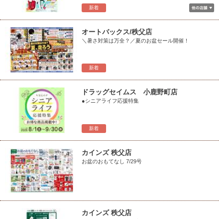
新着
オートバックス/秩父店
＼暑さ対策は万全？／夏のお盆セール開催！
新着
ドラッグセイムス 小鹿野町店
●シニアライフ応援特集
新着
カインズ 秩父店
お盆のおもてなし 7/29号
カインズ 秩父店