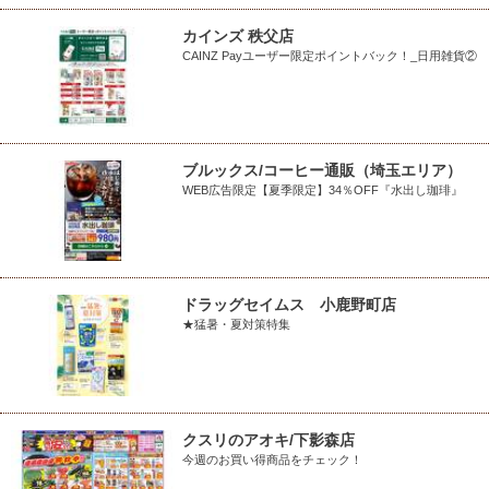
カインズ 秩父店
CAINZ Payユーザー限定ポイントバック！_日用雑貨②
ブルックス/コーヒー通販（埼玉エリア）
WEB広告限定【夏季限定】34％OFF『水出し珈琲』
ドラッグセイムス 小鹿野町店
★猛暑・夏対策特集
クスリのアオキ/下影森店
今週のお買い得商品をチェック！