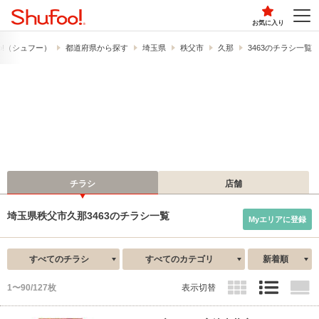
お気に入り
o!​（シュフー）
都道府県から探す
埼玉県
秩父市
久那
3463のチラシ一覧
チラシ
店舗
埼玉県秩父市久那3463のチラシ一覧
Myエリアに登録
すべてのチラシ
すべてのカテゴリ
新着順
1〜90/127枚
表示切替