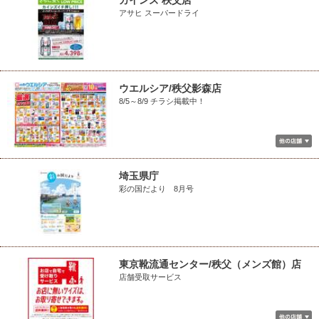
カインズ 秩父店
アサヒ スーパードライ
ウエルシア/秩父影森店
8/5～8/9 チラシ掲載中！
埼玉県庁
彩の国だより 8月号
東京靴流通センター/秩父（メンズ館）店
店舗受取サービス