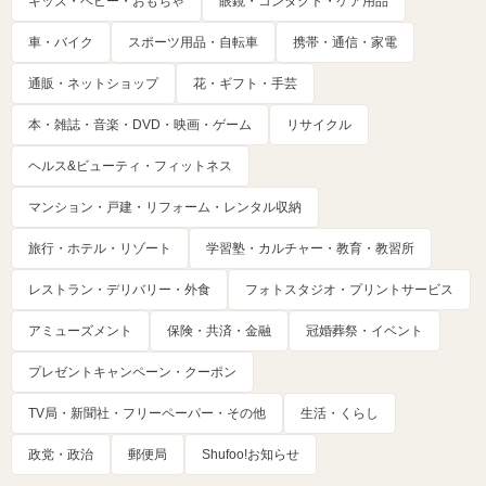
キッズ・ベビー・おもちゃ
眼鏡・コンタクト・ケア用品
車・バイク
スポーツ用品・自転車
携帯・通信・家電
通販・ネットショップ
花・ギフト・手芸
本・雑誌・音楽・DVD・映画・ゲーム
リサイクル
ヘルス&ビューティ・フィットネス
マンション・戸建・リフォーム・レンタル収納
旅行・ホテル・リゾート
学習塾・カルチャー・教育・教習所
レストラン・デリバリー・外食
フォトスタジオ・プリントサービス
アミューズメント
保険・共済・金融
冠婚葬祭・イベント
プレゼントキャンペーン・クーポン
TV局・新聞社・フリーペーパー・その他
生活・くらし
政党・政治
郵便局
Shufoo!お知らせ