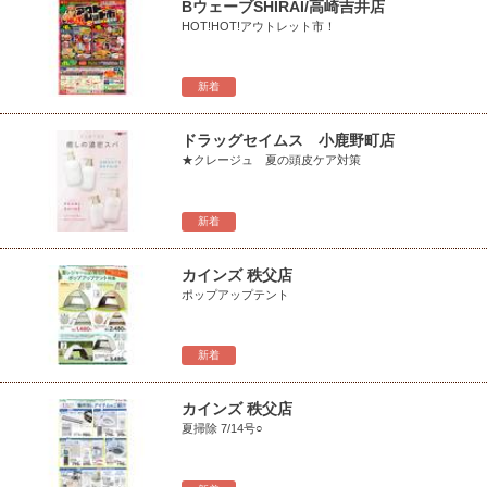
BウェーブSHIRAI/高崎吉井店
HOT!HOT!アウトレット市！
新着
ドラッグセイムス 小鹿野町店
★クレージュ 夏の頭皮ケア対策
新着
カインズ 秩父店
ポップアップテント
新着
カインズ 秩父店
夏掃除 7/14号○