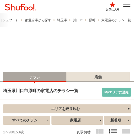
お気に入り
!​（シュフー）
都道府県から探す
埼玉県
川口市
原町
家電店のチラシ一覧
チラシ
店舗
埼玉県川口市原町の家電店のチラシ一覧
Myエリアに登録
エリアを絞り込む
すべてのチラシ
家電店
新着順
1〜90/153枚
表示切替