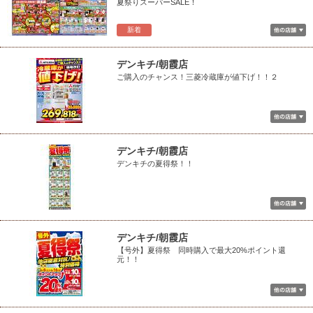
夏祭りスーパーSALE！
新着
デンキチ/朝霞店
ご購入のチャンス！三菱冷蔵庫が値下げ！！２
デンキチ/朝霞店
デンキチの夏得祭！！
デンキチ/朝霞店
【号外】夏得祭 同時購入で最大20%ポイント還
元！！