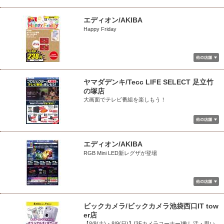
エディオン/AKIBA
Happy Friday
ヤマダデンキ/Tecc LIFE SELECT 足立竹
の塚店
大画面でテレビ番組を楽しもう！
エディオン/AKIBA
RGB Mini LED新レグザが登場
ビックカメラ/ビックカメラ池袋西口IT tow
er店
【8/8(土)・8/9(日)】[3Fカメラコーナー]推し活・思い