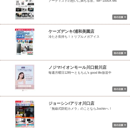
アーティストの想いに満ちる音。WF-1000X M6
ケーズデンキ/浦和美園店
冷たさ長持ち！トリプルメガアイス
ノジマ/イオンモール川口前川店
毎週月曜日12時〜ともちん's good life放送中
ジョーシン/アリオ川口店
「無線式防犯カメラ」のことならJoshinへ！