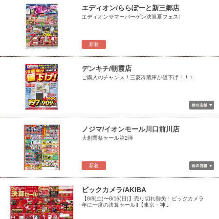
エディオン/ららぽーと新三郷店
エディオンサマーバーゲン決算夏フェス!
新着
デンキチ/朝霞店
ご購入のチャンス！三菱冷蔵庫が値下げ！！１
ノジマ/イオンモール川口前川店
大創業祭セール第2弾
新着
ビックカメラ/AKIBA
【8/8(土)〜8/16(日)】売り切れ御免！ビックカメラ
年に一度の決算セール!!【東京・神...