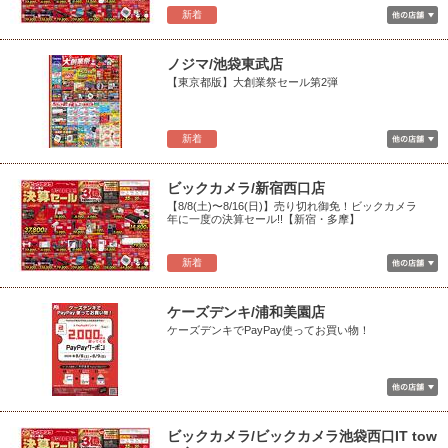
新着
ノジマ/池袋東武店
【東京都版】大創業祭セール第2弾
新着
ビックカメラ/新宿西口店
【8/8(土)〜8/16(日)】売り切れ御免！ビックカメラ
年に一度の決算セール!!【新宿・多摩】
新着
ケーズデンキ/浦和美園店
ケーズデンキでPayPay使ってお買い物！
ビックカメラ/ビックカメラ池袋西口IT tow