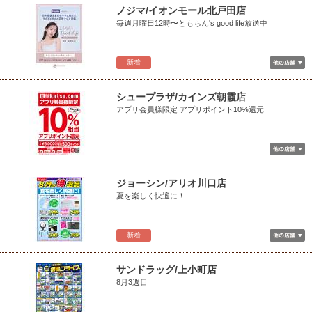
ノジマ/イオンモール北戸田店
毎週月曜日12時〜ともちん's good life放送中
新着
シュープラザ/カインズ朝霞店
アプリ会員様限定 アプリポイント10%還元
ジョーシン/アリオ川口店
夏を楽しく快適に！
新着
サンドラッグ/上小町店
8月3週目