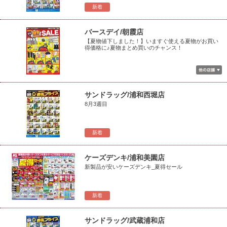
新着
バースデイ/朝霞店
【夏物値下しました！】いますぐ使える夏物がお買い
得価格に♪夏物まとめ買いのチャンス！
サンドラッグ/浦和西堀店
8月3週目
新着
ケーズデンキ/浦和美園店
新製品が安いケーズデンキ_夏得セール
新着
サンドラッグ/武蔵浦和店