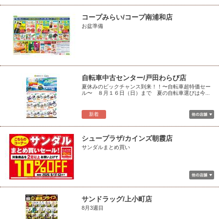
コープみらい/コープ南浦和店
お盆準備
自転車中古センター/戸田わらび店
夏休みのビックチャンス到来！！〜自転車超特価セー
ル〜 ８月１６日（日）まで 夏の自転車選びは今...
新着
シュープラザ/カインズ朝霞店
サンダルまとめ買い
サンドラッグ/上小町店
8月3週目