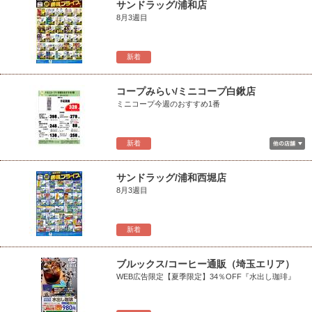
サンドラッグ/浦和店
8月3週目
新着
コープみらい/ミニコープ白鍬店
ミニコープ今週のおすすめ1番
新着
サンドラッグ/浦和西堀店
8月3週目
新着
ブルックス/コーヒー通販（埼玉エリア）
WEB広告限定【夏季限定】34％OFF『水出し珈琲』