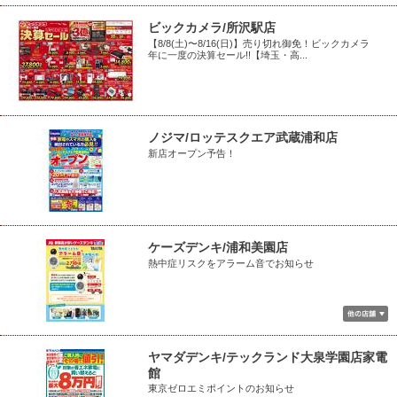
ビックカメラ/所沢駅店
【8/8(土)〜8/16(日)】売り切れ御免！ビックカメラ
年に一度の決算セール!!【埼玉・高...
ノジマ/ロッテスクエア武蔵浦和店
新店オープン予告！
ケーズデンキ/浦和美園店
熱中症リスクをアラーム音でお知らせ
ヤマダデンキ/テックランド大泉学園店家電
館
東京ゼロエミポイントのお知らせ