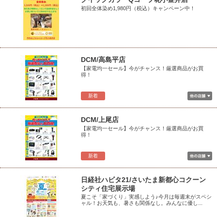
初回全体染め1,980円（税込）キャンペーン中！
DCM/高島平店
【家電均一セール】今がチャンス！厳選商品がお買
得！
新着
DCM/上尾店
【家電均一セール】今がチャンス！厳選商品がお買
得！
新着
日経社ハビタ21/さいたま新都心コクーン
シティ住宅展示場
夏こそ「家づくり」実感しよう♪今月は毎週末がスペシ
ャル！お天気も、暑さも関係なし。みんなに優し...