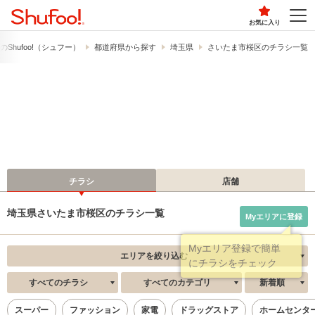
お気に入り
​Shufoo!​（シュフー）
都道府県から探す
埼玉県
さいたま市桜区のチラシ一覧
チラシ
店舗
埼玉県さいたま市桜区のチラシ一覧
Myエリアに登録
エリアを絞り込む
すべてのチラシ
すべてのカテゴリ
新着順
スーパー
ファッション
家電
ドラッグストア
ホームセンタ