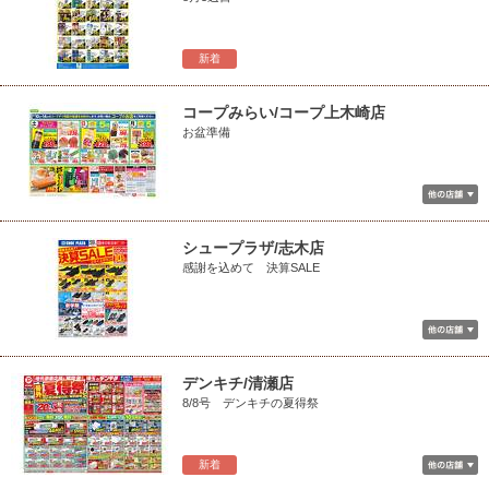
新着
コープみらい/コープ上木崎店
お盆準備
シュープラザ/志木店
感謝を込めて 決算SALE
デンキチ/清瀬店
8/8号 デンキチの夏得祭
新着