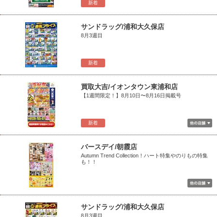
新着
サンドラッグ/浦和大久保店
8月3週目
新着
買取大吉/イオンタウン東浦和店
【1週間限定！】8月10日〜8月16日掲載号
新着
バースデイ/朝霞店
Autumn Trend Collection！ハート特集やのりもの特集
も！！
サンドラッグ/浦和大久保店
8月3週目