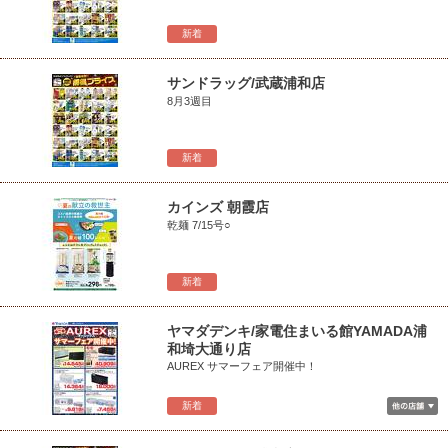
新着
サンドラッグ/武蔵浦和店
8月3週目
新着
カインズ 朝霞店
乾麺 7/15号○
新着
ヤマダデンキ/家電住まいる館YAMADA浦
和埼大通り店
AUREX サマーフェア開催中！
新着