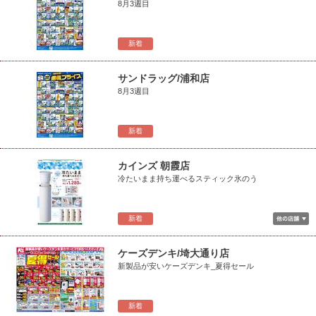
8月3週目
新着
サンドラッグ/浦和店
8月3週目
新着
カインズ 朝霞店
冷たいまま持ち運べるスティック氷のう
新着
ケーズデンキ/埼大通り店
新製品が安いケーズデンキ_夏得セール
新着