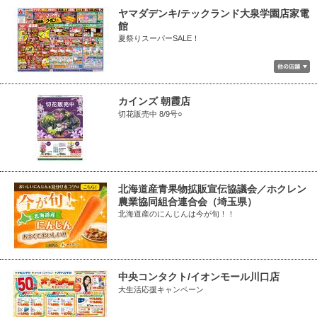
ヤマダデンキ/テックランド大泉学園店家電
館
夏祭りスーパーSALE！
カインズ 朝霞店
切花販売中 8/9号○
北海道産青果物拡販宣伝協議会／ホクレン
農業協同組合連合会（埼玉県）
北海道産のにんじんは今が旬！！
中央コンタクト/イオンモール川口店
大生活応援キャンペーン