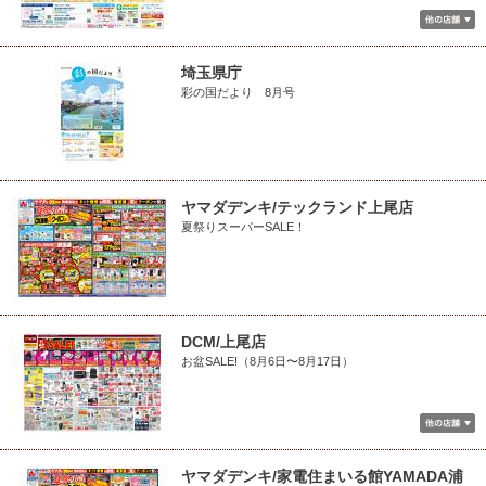
埼玉県庁
彩の国だより 8月号
ヤマダデンキ/テックランド上尾店
夏祭りスーパーSALE！
DCM/上尾店
お盆SALE!（8月6日〜8月17日）
ヤマダデンキ/家電住まいる館YAMADA浦