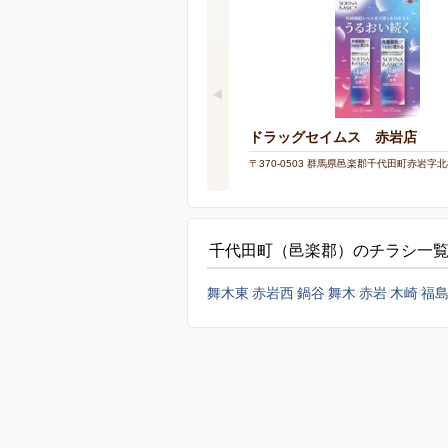
ドラッグセイムス 赤岩店
〒370-0503 群馬県邑楽郡千代田町赤岩字北
千代田町（邑楽郡）のチラシ一
舞木東
赤岩西
鍋谷
舞木
赤岩
木崎
福