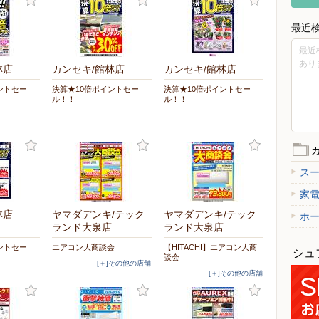
最近
最近
あり
林店
カンセキ/館林店
カンセキ/館林店
ントセー
決算★10倍ポイントセー
決算★10倍ポイントセー
ル！！
ル！！
ス
家
林店
ヤマダデンキ/テック
ヤマダデンキ/テック
ホ
ランド大泉店
ランド大泉店
ントセー
エアコン大商談会
【HITACHI】エアコン大商
シュ
談会
[＋]その他の店舗
[＋]その他の店舗