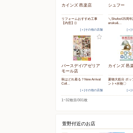
カインズ 邑楽店
シュフー
リフォームおすすめ工事
＼Shufoo!25
【内窓】□
aruku&…
[＋]その他の店舗
[＋
バースデイ/アゼリア
カインズ 邑
モール店
秋はどれ着る？New Arrival
夏物大処分 ポッ
Coll…
ント+水物〇
[＋]その他の店舗
[＋
1~32枚目/301枚
萱野付近のお店