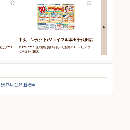
中央コンタクト/ジョイフル本田千代田店
ドラッグセイムス
権現1733
〒370-0722 群馬県邑楽郡千代田町萱野813-1 ジョイフ
〒370-0603 群馬県邑楽
ル本田千代田店
覧
島
瀬戸井
萱野
新福寺