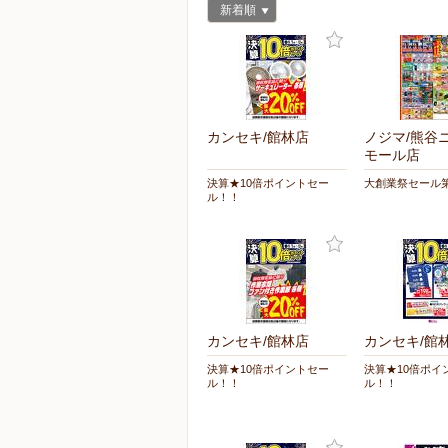
新着順
カンセキ/館林店
ノジマ/熊谷
モール店
決算★10倍ポイントセー
大創業祭セール第
ル！！
カンセキ/館林店
カンセキ/館
決算★10倍ポイントセー
決算★10倍ポイ
ル！！
ル！！