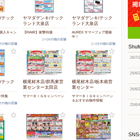
/テック
ヤマダデンキ/テック
ヤマダデンキ/テック
ランド大泉店
ランド大泉店
時購入キャン
【RIAIR】衝撃特価
AUREX サマーフェア開催
中！
[＋]その他の店舗
]その他の店舗
[＋]その他の店舗
Shu
26/7/
26/6/
/テック
横尾材木店/群馬東営
横尾材木店/栃木南営
業センター太田店
業センター
26/6/
ー特集
サマーＢＩＧキャンペーン
サマーＢＩＧキャンペーン
＆おすすめ物件情報
]その他の店舗
25/6/
SN