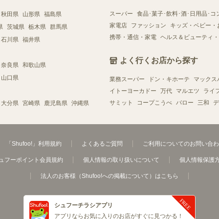
スーパー
食品･菓子･飲料･酒･日用品･コ
秋田県
山形県
福島県
家電店
ファッション
キッズ・ベビー・
県
茨城県
栃木県
群馬県
携帯・通信・家電
ヘルス＆ビューティ・
石川県
福井県
よく行くお店から探す
奈良県
和歌山県
山口県
業務スーパー
ドン・キホーテ
マックス
イトーヨーカドー
万代
マルエツ
ライ
サミット
コープこうべ
バロー
三和
デ
大分県
宮崎県
鹿児島県
沖縄県
「Shufoo!」利用規約
よくあるご質問
ご利用についてのお問い合わ
ュフーポイント会員規約
個人情報の取り扱いについて
個人情報保護
法人のお客様（Shufoo!への掲載について）はこちら
シュフーチラシアプリ
アプリならお気に入りのお店がすぐに見つかる！