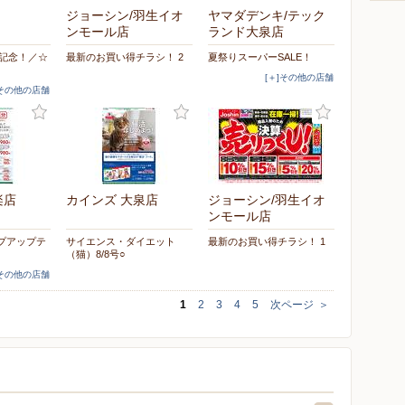
ジョーシン/羽生イオ
ヤマダデンキ/テック
ンモール店
ランド大泉店
周年記念！／☆
最新のお買い得チラシ！ 2
夏祭りスーパーSALE！
[＋]その他の店舗
]その他の店舗
楽店
カインズ 大泉店
ジョーシン/羽生イオ
ンモール店
プアップテ
サイエンス・ダイエット
最新のお買い得チラシ！ 1
（猫）8/8号○
]その他の店舗
1
2
3
4
5
次ページ
＞