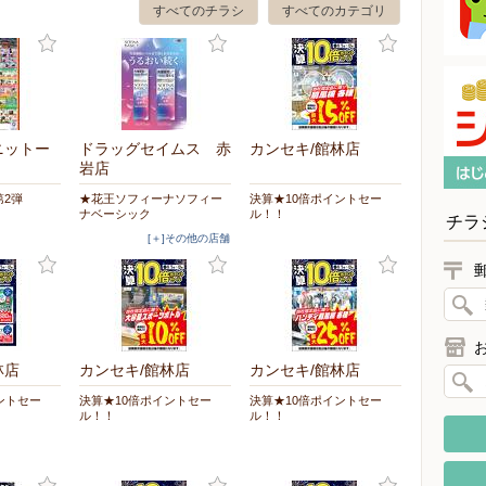
すべてのチラシ
すべてのカテゴリ
ニットー
ドラッグセイムス 赤
カンセキ/館林店
岩店
2弾
★花王ソフィーナソフィー
決算★10倍ポイントセー
ナベーシック
ル！！
チラ
[＋]その他の店舗
林店
カンセキ/館林店
カンセキ/館林店
ントセー
決算★10倍ポイントセー
決算★10倍ポイントセー
ル！！
ル！！