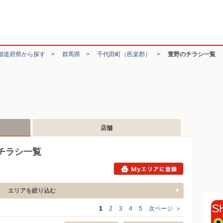
都道府県から探す
>
群馬県
>
千代田町（邑楽郡）
>
萱野のチラシ一覧
店舗
チラシ一覧
エリアを絞り込む
1
2
3
4
5
次ページ
＞