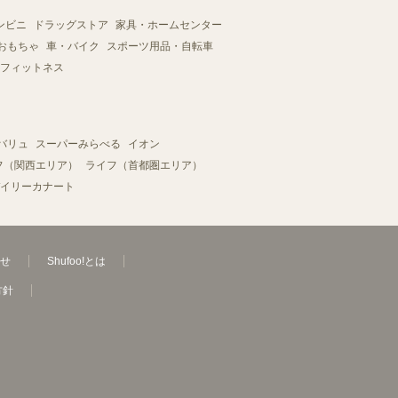
ンビニ
ドラッグストア
家具・ホームセンター
おもちゃ
車・バイク
スポーツ用品・自転車
フィットネス
バリュ
スーパーみらべる
イオン
フ（関西エリア）
ライフ（首都圏エリア）
イリーカナート
せ
Shufoo!とは
方針