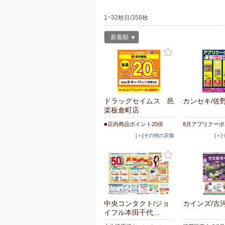
1~32枚目/358枚
新着順
ドラッグセイムス 邑
カンセキ/佐
楽板倉町店
■店内商品ポイント20倍
8月アプリクー
[＋]その他の店舗
[＋
中央コンタクト/ジョ
カインズ/古
イフル本田千代…