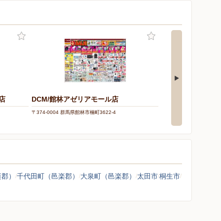
店
DCM/館林アゼリアモール店
ドラッグセイムス
〒374-0004 群馬県館林市楠町3622-4
〒374-0112 群馬県邑楽郡
楽郡）
千代田町（邑楽郡）
大泉町（邑楽郡）
太田市
桐生市