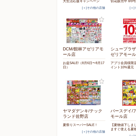
大生活応援キャンペーン
切花販売中 8/9号
[＋]その他の店舗
[＋
DCM/館林アゼリアモ
シュープラザ
ール店
ゼリアモール
お盆SALE!（8月6日〜8月17
アプリ会員様限定
日）
イント10%還元
ヤマダデンキ/テック
バースデイ/
ランド佐野店
モール店
夏祭りスーパーSALE！
【夏物値下しま
ますぐ使える夏
[＋]その他の店舗
[＋