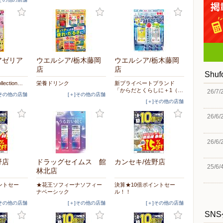
アゼリア
ウエルシア/栃木藤岡
ウエルシア/栃木藤岡
店
店
Shu
llection…
栄養ドリンク
新プライベートブランド
「からだとくらしに＋1（…
26/7/
]その他の店舗
[＋]その他の店舗
[＋]その他の店舗
26/6/
26/6/
野店
ドラッグセイムス 館
カンセキ/佐野店
25/6/
林北店
ントセー
★花王ソフィーナソフィー
決算★10倍ポイントセー
ナベーシック
ル！！
]その他の店舗
[＋]その他の店舗
[＋]その他の店舗
SN