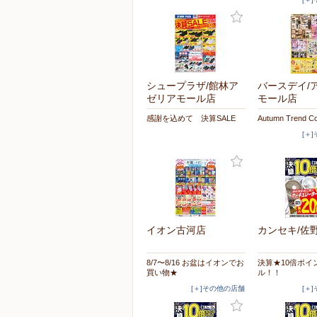
シュープラザ/館林ア
バースデイ/
ゼリアモール店
モール店
感謝を込めて 決算SALE
Autumn Trend Co
[＋
イオン古河店
カンセキ/佐
8/7〜8/16 お盆はイオンでお
決算★10倍ポイ
買い物★
ル！！
[＋]その他の店舗
[＋