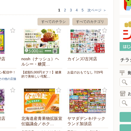
1
2
3
4
5
次ページ
＞
すべてのチラシ
すべてのカテゴリ
野店
nosh（ナッシュ）ヘ
カインズ/古河店
チラ
ルシー・糖質…
ポン配信中！
【総額5,000円オフ！】健康
お盆のおもてなし 7/29号
的で美味しい宅配…
]その他の店舗
河店
北海道産青果物拡販宣
ヤマダデンキ/テック
伝協議会／ホク…
ランド加須店