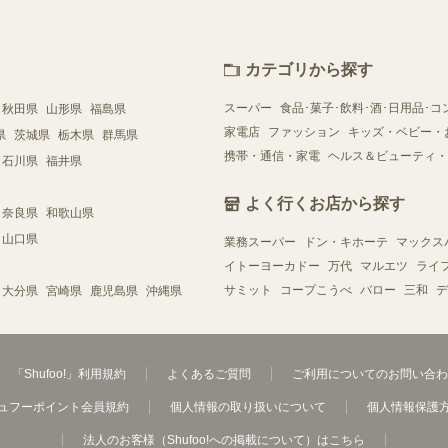
カテゴリから探す
スーパー
食品･菓子･飲料･酒･日用品･コ
秋田県
山形県
福島県
家電店
ファッション
キッズ・ベビー・
県
茨城県
栃木県
群馬県
携帯・通信・家電
ヘルス＆ビューティ・
石川県
福井県
よく行くお店から探す
奈良県
和歌山県
山口県
業務スーパー
ドン・キホーテ
マックス
イトーヨーカドー
万代
マルエツ
ライ
サミット
コープこうべ
バロー
三和
デ
大分県
宮崎県
鹿児島県
沖縄県
「Shufoo!」利用規約
よくあるご質問
ご利用についてのお問い合わ
ュフーポイント会員規約
個人情報の取り扱いについて
個人情報保護
法人のお客様（Shufoo!への掲載について）はこちら