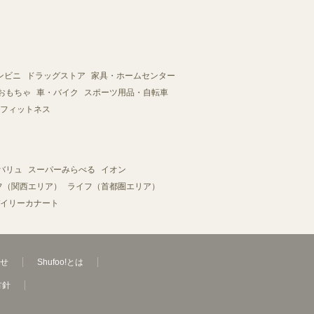
ンビニ
ドラッグストア
家具・ホームセンター
おもちゃ
車・バイク
スポーツ用品・自転車
フィットネス
バリュ
スーパーみらべる
イオン
フ（関西エリア）
ライフ（首都圏エリア）
イリーカナート
せ
Shufoo!とは
方針