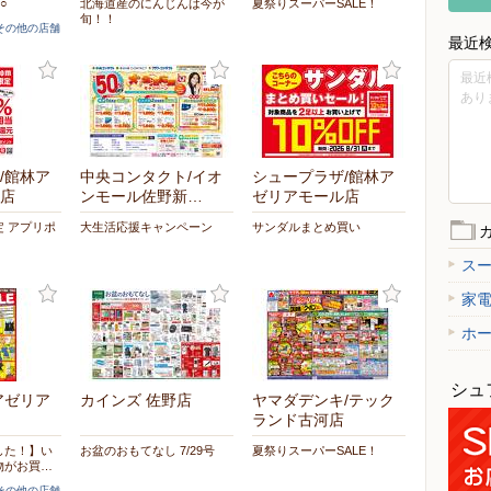
○
北海道産のにんじんは今が
夏祭りスーパーSALE！
旬！！
]その他の店舗
最近
最近
あり
/館林ア
中央コンタクト/イオ
シュープラザ/館林ア
店
ンモール佐野新…
ゼリアモール店
 アプリポ
大生活応援キャンペーン
サンダルまとめ買い
ス
家
ホ
シュ
アゼリア
カインズ 佐野店
ヤマダデンキ/テック
ランド古河店
した！】い
お盆のおもてなし 7/29号
夏祭りスーパーSALE！
物がお買…
]その他の店舗