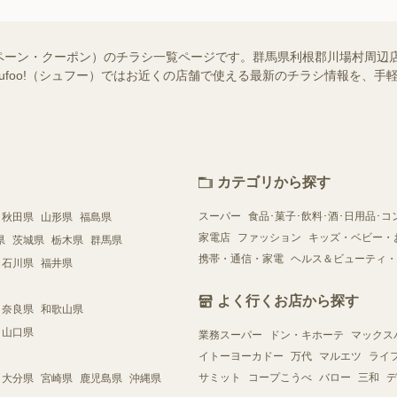
ペーン・クーポン）のチラシ一覧ページです。群馬県利根郡川場村周辺
hufoo!（シュフー）ではお近くの店舗で使える最新のチラシ情報を、
カテゴリから探す
スーパー
食品･菓子･飲料･酒･日用品･コ
秋田県
山形県
福島県
家電店
ファッション
キッズ・ベビー・
県
茨城県
栃木県
群馬県
携帯・通信・家電
ヘルス＆ビューティ・
石川県
福井県
よく行くお店から探す
奈良県
和歌山県
山口県
業務スーパー
ドン・キホーテ
マックス
イトーヨーカドー
万代
マルエツ
ライ
サミット
コープこうべ
バロー
三和
デ
大分県
宮崎県
鹿児島県
沖縄県