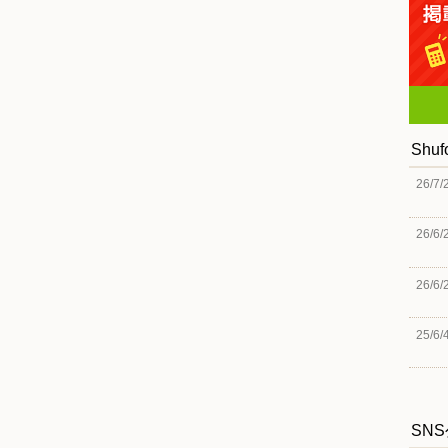
Shu
26/7/
26/6/
26/6/
25/6/
SN