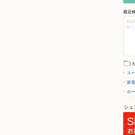
最近
最近
あり
ス
家
ホ
シュ