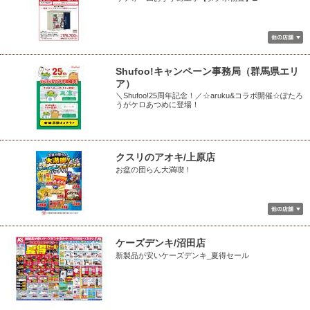
Shufoo!キャンペーン事務局（群馬県エリ
ア）
＼Shufoo!25周年記念！／☆aruku&コラボ開催☆ぽたろ
うがケロあつめに登場！
クスリのアオキ/上原店
お盆の団らん大満喫！
ケーズデンキ/沼田店
新製品が安いケーズデンキ_夏得セール