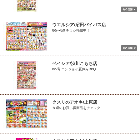
ウエルシア/沼田バイパス店
8/5〜8/9 チラシ掲載中！
ベイシア/渋川こもち店
8/5号 エンジョイ夏休みBBQ
クスリのアオキ/上原店
今週のお買い得商品をチェック！