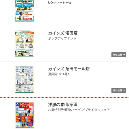
UQサマーセール
カインズ 沼田店
ポップアップテント
カインズ 沼田モール店
夏掃除 7/14号○
洋服の青山/沼田
お盆特別号/夏物バーゲン/ブライダルフェア