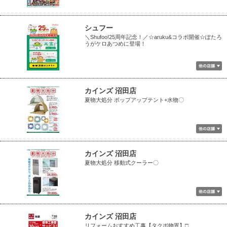
シュフー
＼Shufoo!25周年記念！／☆aruku&コラボ開催☆ぽたろ
うがケロあつめに登場！
カインズ 沼田店
夏物大処分 ポップアップテント+水物〇
カインズ 沼田店
夏物大処分 移動式クーラー〇
カインズ 沼田店
リフォームおすすめ工事【タクボ物置】□