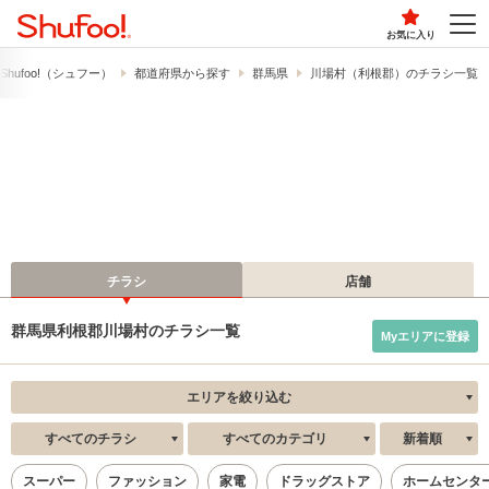
お気に入り
hufoo!​（シュフー）
都道府県から探す
群馬県
川場村（利根郡）のチラシ一覧
チラシ
店舗
群馬県利根郡川場村のチラシ一覧
Myエリアに登録
エリアを絞り込む
すべてのチラシ
すべてのカテゴリ
新着順
スーパー
ファッション
家電
ドラッグストア
ホームセンタ