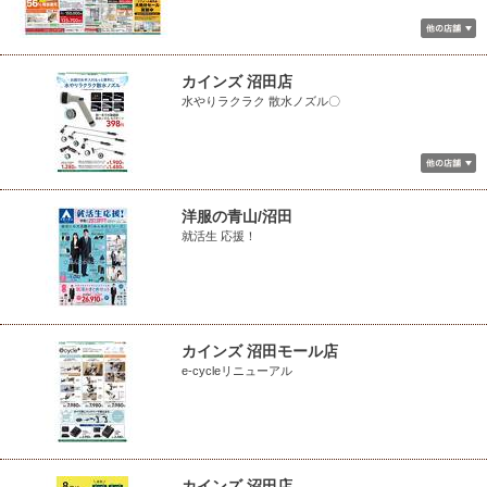
カインズ 沼田店
水やりラクラク 散水ノズル〇
洋服の青山/沼田
就活生 応援！
カインズ 沼田モール店
e-cycleリニューアル
カインズ 沼田店