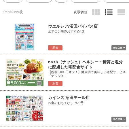
1〜90/199枚
表示切替
ウエルシア/沼田バイパス店
エアコン洗浄おすすめ4選
新着
nosh（ナッシュ）ヘルシー・糖質と塩分
に配慮した宅配食サイト
【総額5,000円オフ！】健康的で美味しい宅配サービス
「ナッシュ」
新着
カインズ 沼田モール店
お盆のおもてなし 7/29号