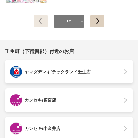
1/4
壬生町（下都賀郡）付近のお店
ヤマダデンキ/テックランド壬生店
カンセキ/雀宮店
カンセキ/小金井店