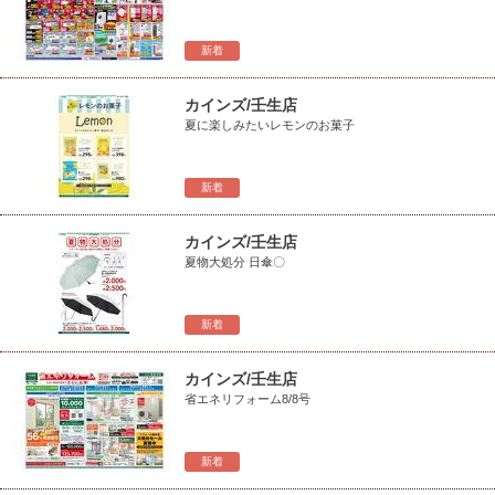
新着
カインズ/壬生店
夏に楽しみたいレモンのお菓子
新着
カインズ/壬生店
夏物大処分 日傘〇
新着
カインズ/壬生店
省エネリフォーム8/8号
新着