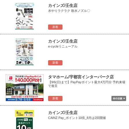
カインズ/壬生店
水やりラクラク 散水ノズル〇
新着
カインズ/壬生店
e-cycleリニューアル
新着
タマホーム/宇都宮インターパーク店
【9/6(日)まで】PayPayポイント最大4万円分 予約来場
で進呈
新着
カインズ/壬生店
CAINZ Pay_ポイント10倍_8月は2回開催