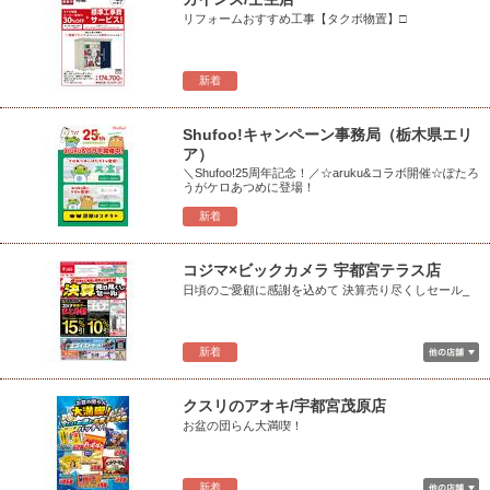
リフォームおすすめ工事【タクボ物置】□
新着
Shufoo!キャンペーン事務局（栃木県エリ
ア）
＼Shufoo!25周年記念！／☆aruku&コラボ開催☆ぽたろ
うがケロあつめに登場！
新着
コジマ×ビックカメラ 宇都宮テラス店
日頃のご愛顧に感謝を込めて 決算売り尽くしセール_
新着
クスリのアオキ/宇都宮茂原店
お盆の団らん大満喫！
新着