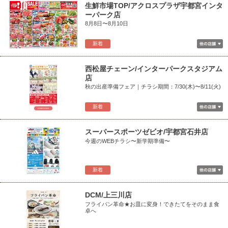
生鮮市場TOP/アクロスプラザ宇都宮インタ
ーパーク店
8月8日〜8月10日
新着
西松屋チェーン/インターパークスタジアム
店
秋の出産準備フェア｜チラシ期間：7/30(木)〜8/11(火)
新着
スーパースポーツゼビオ/宇都宮石井店
今週のWEBチラシ〜新学期準備〜
新着
DCM/上三川店
フライパン革命★お皿に変身！できたてをそのまま食
卓へ