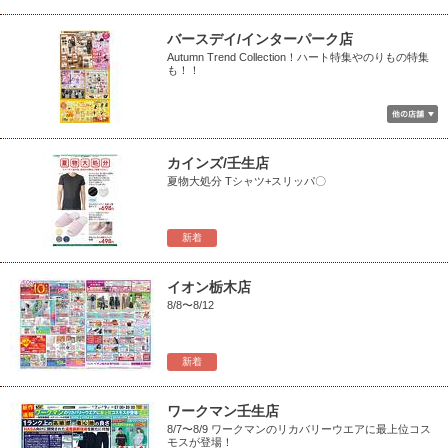
バースデイ/インターパーク店
Autumn Trend Collection！ハート特集やのりもの特集
も！！
カインズ/壬生店
夏物大処分 Tシャツ+スリッパ〇
新着
イオン栃木店
8/8〜8/12
新着
ワークマン壬生店
8/7〜8/9 ワークマンのリカバリーウエアに最上位コス
モスが登場！