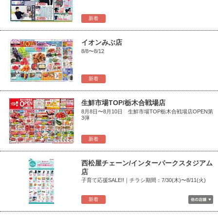
新着
イオンみぶ店
8/8〜8/12
新着
生鮮市場TOP/栃木合戦場店
8月8日〜8月10日 生鮮市場TOP栃木合戦場店OPEN第
3弾
新着
西松屋チェーン/インターパークスタジアム
店
子育て応援SALE!!｜チラシ期間：7/30(木)〜8/11(火)
新着