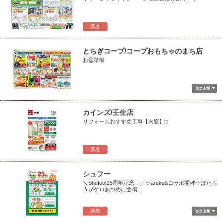
新着
とちぎコープ/コープおもちゃのまち店
お盆準備
カインズ/壬生店
リフォームおすすめ工事【内窓】□
新着
シュフー
＼Shufoo!25周年記念！／☆aruku&コラボ開催☆ぽたろ
うがケロあつめに登場！
新着