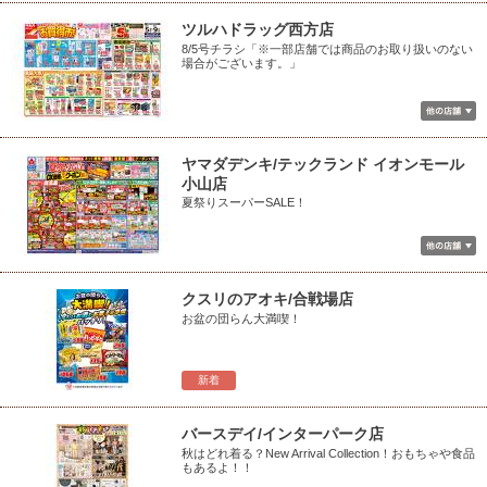
ツルハドラッグ西方店
8/5号チラシ「※一部店舗では商品のお取り扱いのない
場合がございます。」
ヤマダデンキ/テックランド イオンモール
小山店
夏祭りスーパーSALE！
クスリのアオキ/合戦場店
お盆の団らん大満喫！
新着
バースデイ/インターパーク店
秋はどれ着る？New Arrival Collection！おもちゃや食品
もあるよ！！