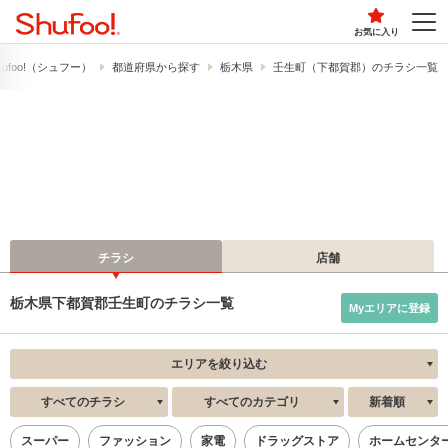
お気に入り
ufoo!​（シュフー）
都道府県から探す
栃木県
壬生町（下都賀郡）のチラシ一覧
チラシ
店舗
栃木県下都賀郡壬生町のチラシ一覧
Myエリアに登録
エリアを絞り込む
すべてのチラシ
すべてのカテゴリ
新着順
スーパー
ファッション
家電
ドラッグストア
ホームセンタ