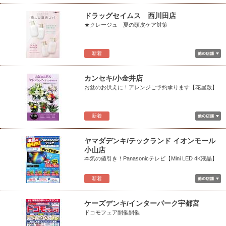
ドラッグセイムス 西川田店
★クレージュ 夏の頭皮ケア対策
新着
カンセキ/小金井店
お盆のお供えに！アレンジご予約承ります【花屋敷】
新着
ヤマダデンキ/テックランド イオンモール
小山店
本気の値引き！Panasonicテレビ【Mini LED 4K液晶】
新着
ケーズデンキ/インターパーク宇都宮
ドコモフェア開催開催