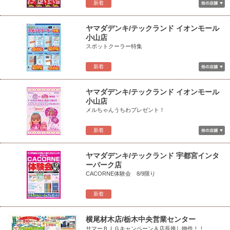
新着
ヤマダデンキ/テックランド イオンモール
小山店
スポットクーラー特集
新着
ヤマダデンキ/テックランド イオンモール
小山店
メルちゃんうちわプレゼント！
新着
ヤマダデンキ/テックランド 宇都宮インタ
ーパーク店
CACORNE体験会 8/9限り
新着
横尾材木店/栃木中央営業センター
サマーＢＩＧキャンペーン＆店長推し物件！！