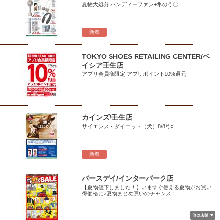
夏物大処分 ハンディーファン+氷のう〇
新着
TOKYO SHOES RETAILING CENTER/ベ
イシア壬生店
アプリ会員様限定 アプリポイント10%還元
カインズ/壬生店
サイエンス・ダイエット（犬）8/8号○
新着
バースデイ/インターパーク店
【夏物値下しました！】いますぐ使える夏物がお買い
得価格に♪夏物まとめ買いのチャンス！