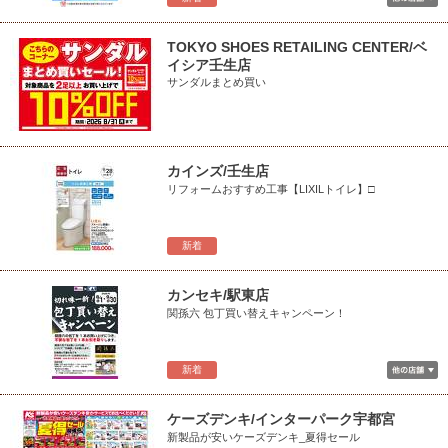
TOKYO SHOES RETAILING CENTER/ベ
イシア壬生店
サンダルまとめ買い
カインズ/壬生店
リフォームおすすめ工事【LIXILトイレ】□
新着
カンセキ/駅東店
関孫六 包丁買い替えキャンペーン！
新着
ケーズデンキ/インターパーク宇都宮
新製品が安いケーズデンキ_夏得セール