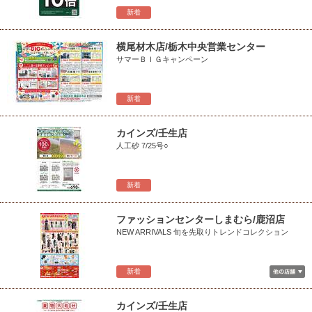
新着
横尾材木店/栃木中央営業センター
サマーＢＩＧキャンペーン
新着
カインズ/壬生店
人工砂 7/25号○
新着
ファッションセンターしまむら/鹿沼店
NEW ARRIVALS 旬を先取りトレンドコレクション
新着
カインズ/壬生店