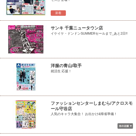
新着
サンキ 千葉ニュータウン店
イケイケ・ドンドンSUMMERセールまで_あと2日!!
洋服の青山/取手
就活生 応援！
ファッションセンターしまむら/アクロスモ
ール守谷店
人気のキャラ大集合！ お出かけ&帰省準備！