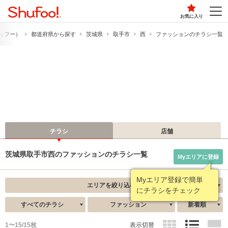
お気に入り
（シュフー）
都道府県から探す
茨城県
取手市
西
ファッションのチラシ一覧
チラシ
店舗
茨城県取手市西のファッションのチラシ一覧
Myエリアに登録
Myエリア登録で簡単
エリアを絞り込む
にチラシをチェック
すべてのチラシ
ファッション
新着順
1〜15/15枚
表示切替