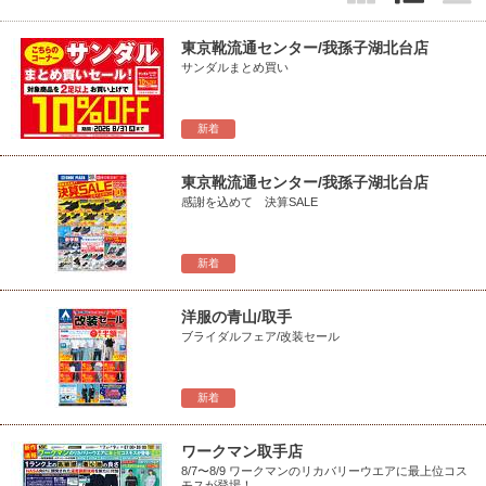
東京靴流通センター/我孫子湖北台店
サンダルまとめ買い
新着
東京靴流通センター/我孫子湖北台店
感謝を込めて 決算SALE
新着
洋服の青山/取手
ブライダルフェア/改装セール
新着
ワークマン取手店
8/7〜8/9 ワークマンのリカバリーウエアに最上位コス
モスが登場！