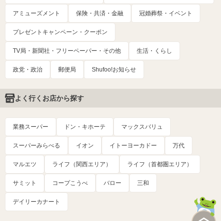
アミューズメント
保険・共済・金融
冠婚葬祭・イベント
プレゼントキャンペーン・クーポン
TV局・新聞社・フリーペーパー・その他
生活・くらし
政党・政治
郵便局
Shufoo!お知らせ
よく行くお店から探す
業務スーパー
ドン・キホーテ
マックスバリュ
スーパーみらべる
イオン
イトーヨーカドー
万代
マルエツ
ライフ（関西エリア）
ライフ（首都圏エリア）
サミット
コープこうべ
バロー
三和
デイリーカナート