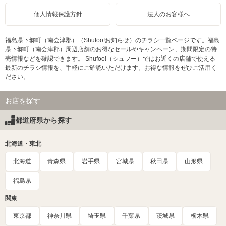
個人情報保護方針
法人のお客様へ
福島県下郷町（南会津郡）（Shufoo!お知らせ）のチラシ一覧ページです。福島
県下郷町（南会津郡）周辺店舗のお得なセールやキャンペーン、期間限定の特
売情報などを確認できます。 Shufoo!（シュフー）ではお近くの店舗で使える
最新のチラシ情報を、手軽にご確認いただけます。お得な情報をぜひご活用く
ださい。
お店を探す
都道府県から探す
北海道・東北
北海道
青森県
岩手県
宮城県
秋田県
山形県
福島県
関東
東京都
神奈川県
埼玉県
千葉県
茨城県
栃木県