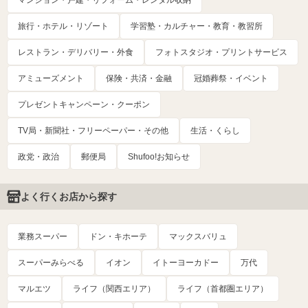
マンション・戸建・リフォーム・レンタル収納
旅行・ホテル・リゾート
学習塾・カルチャー・教育・教習所
レストラン・デリバリー・外食
フォトスタジオ・プリントサービス
アミューズメント
保険・共済・金融
冠婚葬祭・イベント
プレゼントキャンペーン・クーポン
TV局・新聞社・フリーペーパー・その他
生活・くらし
政党・政治
郵便局
Shufoo!お知らせ
よく行くお店から探す
業務スーパー
ドン・キホーテ
マックスバリュ
スーパーみらべる
イオン
イトーヨーカドー
万代
マルエツ
ライフ（関西エリア）
ライフ（首都圏エリア）