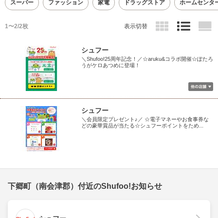
スーパー
ファッション
家電
ドラッグストア
ホームセンタ
1〜2/2枚
表示切替
シュフー
＼Shufoo!25周年記念！／☆aruku&コラボ開催☆ぽたろ
うがケロあつめに登場！
シュフー
＼会員限定プレゼント♪／ ☆電子マネーやお食事券な
どの豪華賞品が当たる☆シュフーポイントをため...
下郷町（南会津郡）付近のShufoo!お知らせ