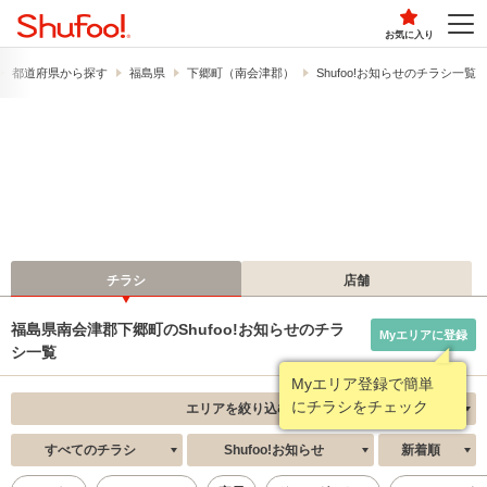
お気に入り
都道府県から探す
福島県
下郷町（南会津郡）
Shufoo!お知らせのチラシ一覧
チラシ
店舗
福島県南会津郡下郷町のShufoo!お知らせのチラ
Myエリアに登録
シ一覧
Myエリア登録で簡単
にチラシをチェック
エリアを絞り込む
すべてのチラシ
Shufoo!お知らせ
新着順