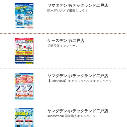
ヤマダデンキ/テックランド二戸店
防水デジカメで撮影しよう！
ケーズデンキ/二戸店
店頭受取キャンペーン
ヤマダデンキ/テックランド二戸店
【Panasonic】キャッシュバックキャンペーン
ヤマダデンキ/テックランド二戸店
sodastream 同時購入キャンペーン