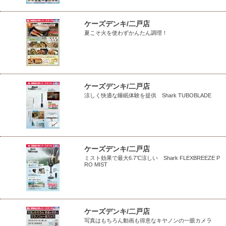
ケーズデンキ/二戸店
夏こそ火を使わずかんたん調理！
ケーズデンキ/二戸店
涼しく快適な睡眠体験を提供 Shark TUBOBLADE
ケーズデンキ/二戸店
ミスト効果で最大6.7℃涼しい Shark FLEXBREEZE P
RO MIST
ケーズデンキ/二戸店
写真はもちろん動画も得意なキヤノンの一眼カメラ