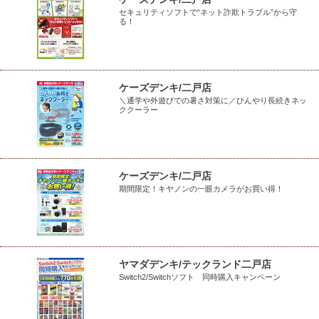
セキュリティソフトで“ネット詐欺トラブル”から守
る！
ケーズデンキ/二戸店
＼通学や外遊びでの暑さ対策に／ひんやり長続きネッ
ククーラー
ケーズデンキ/二戸店
期間限定！キヤノンの一眼カメラがお買い得！
ヤマダデンキ/テックランド二戸店
Switch2/Switchソフト 同時購入キャンペーン