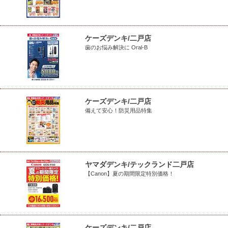
ケーズデンキ/二戸店
歯のお悩み解決に Oral-B
ケーズデンキ/二戸店
備えて安心！防災用品特集
ヤマダデンキ/テックランド二戸店
【Canon】夏の期間限定特別価格！
ケーズデンキ/二戸店