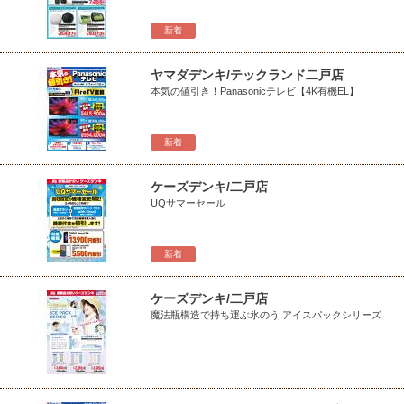
新着
ヤマダデンキ/テックランド二戸店
本気の値引き！Panasonicテレビ【4K有機EL】
新着
ケーズデンキ/二戸店
UQサマーセール
新着
ケーズデンキ/二戸店
魔法瓶構造で持ち運ぶ氷のう アイスパックシリーズ