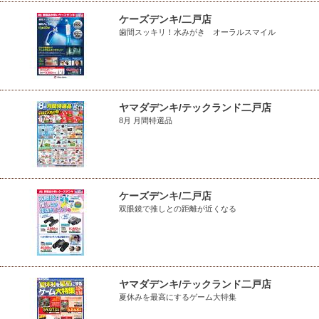
ケーズデンキ/二戸店
歯間スッキリ！水みがき オーラルスマイル
ヤマダデンキ/テックランド二戸店
8月 月間特選品
ケーズデンキ/二戸店
双眼鏡で推しとの距離が近くなる
ヤマダデンキ/テックランド二戸店
夏休みを最高にするゲーム大特集