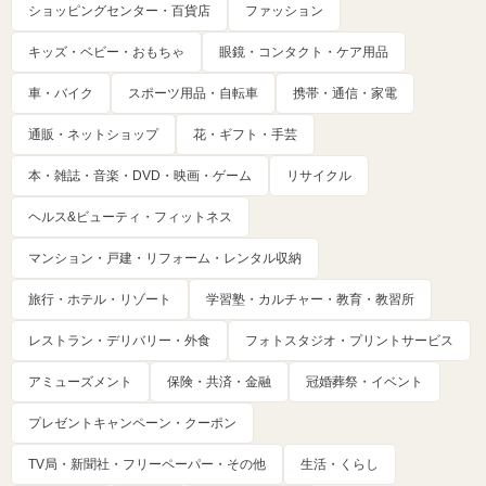
ショッピングセンター・百貨店
ファッション
キッズ・ベビー・おもちゃ
眼鏡・コンタクト・ケア用品
車・バイク
スポーツ用品・自転車
携帯・通信・家電
通販・ネットショップ
花・ギフト・手芸
本・雑誌・音楽・DVD・映画・ゲーム
リサイクル
ヘルス&ビューティ・フィットネス
マンション・戸建・リフォーム・レンタル収納
旅行・ホテル・リゾート
学習塾・カルチャー・教育・教習所
レストラン・デリバリー・外食
フォトスタジオ・プリントサービス
アミューズメント
保険・共済・金融
冠婚葬祭・イベント
プレゼントキャンペーン・クーポン
TV局・新聞社・フリーペーパー・その他
生活・くらし