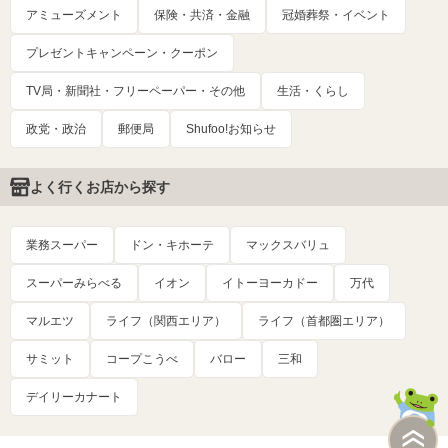
アミューズメント
保険・共済・金融
冠婚葬祭・イベント
プレゼントキャンペーン・クーポン
TV局・新聞社・フリーペーパー・その他
生活・くらし
政党・政治
郵便局
Shufoo!お知らせ
よく行くお店から探す
業務スーパー
ドン・キホーテ
マックスバリュ
スーパーみらべる
イオン
イトーヨーカドー
万代
マルエツ
ライフ（関西エリア）
ライフ（首都圏エリア）
サミット
コープこうべ
バロー
三和
デイリーカナート