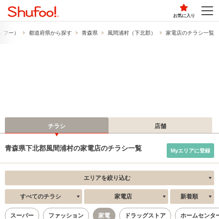
お気に入り
シュフー）
都道府県から探す
青森県
風間浦村（下北郡）
家電店のチラシ一覧
チラシ
店舗
青森県下北郡風間浦村の家電店のチラシ一覧
Myエリアに登録
エリアを絞り込む
すべてのチラシ
家電店
新着順
スーパー
ファッション
家電
ドラッグストア
ホームセンタ