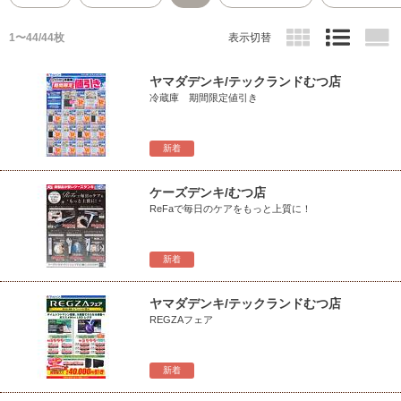
1〜44/44枚
表示切替
ヤマダデンキ/テックランドむつ店
冷蔵庫 期間限定値引き
新着
ケーズデンキ/むつ店
ReFaで毎日のケアをもっと上質に！
新着
ヤマダデンキ/テックランドむつ店
REGZAフェア
新着