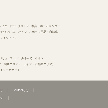
ンビニ
ドラッグストア
家具・ホームセンター
おもちゃ
車・バイク
スポーツ用品・自転車
フィットネス
バリュ
スーパーみらべる
イオン
フ（関西エリア）
ライフ（首都圏エリア）
イリーカナート
せ
Shufoo!とは
方針