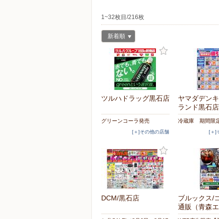
1~32枚目/216枚
新着順
ツルハドラッグ黒石店
ヤマダデンキ
ランド黒石店
グリーンコーラ発売
冷蔵庫 期間限
[＋]その他の店舗
[＋
DCM/黒石店
ブルックス/
通販（青森エ