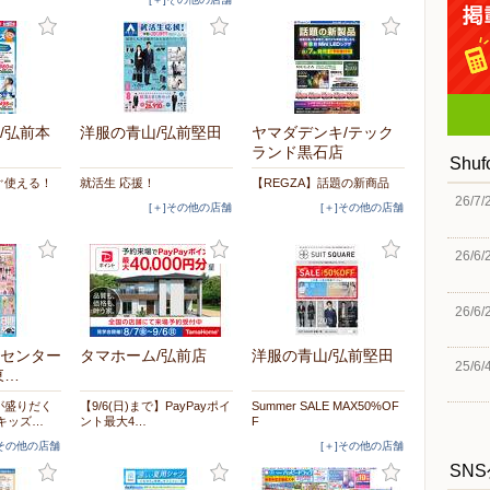
/弘前本
洋服の青山/弘前堅田
ヤマダデンキ/テック
ランド黒石店
Shu
ぐ使える！
就活生 応援！
【REGZA】話題の新商品
26/7/
[＋]その他の店舗
[＋]その他の店舗
26/6/
26/6/
センター
タマホーム/弘前店
洋服の青山/弘前堅田
25/6/
東…
が盛りだく
【9/6(日)まで】PayPayポイ
Summer SALE MAX50%OF
キッズ…
ント最大4…
F
]その他の店舗
[＋]その他の店舗
SN