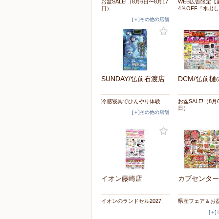
お盆SALE!（8月6日〜8月17
WEB広告限定【
日）
4％OFF『水出
[＋]その他の店舗
SUNDAY/弘前石渡店
DCM/弘前樋
冷感寝具でひんやり体験
お盆SALE!（8月
日）
[＋]その他の店舗
イオン藤崎店
カブセンター
イオンのランドセル2027
県産フェア＆お
[＋