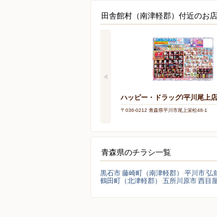
田舎館村（南津軽郡）付近のお
ハッピー・ドラッグ/平川尾上
〒036-0212 青森県平川市尾上栄松48-1
青森県のチラシ一覧
黒石市
藤崎町（南津軽郡）
平川市
弘
鶴田町（北津軽郡）
五所川原市
西目