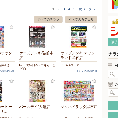
1
2
3
4
5
次ページ
＞
すべてのチラシ
すべてのカテゴリ
/テック
ケーズデンキ/弘前本
ヤマダデンキ/テック
チラ
店
ランド黒石店
定値引き
ReFaで毎日のケアをもっと
REGZAフェア
上質に！
]その他の店舗
[＋]その他の店舗
コーヒー
バースデイ/大館店
ツルハドラッグ黒石店
リ…