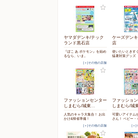
ヤマダデンキ/テック
ケーズデンキ
ランド黒石店
店
『ぽこ あ ポケモン』を始め
使いたいときす
るなら、いま。
猛暑対策グッズ
[＋]その他の店舗
ファッションセンター
ファッション
しまむら/城東…
しまむら/城
人気のキャラ大集合！ お出
可愛いアイテム
かけ&帰省準備！
さん！ ベビー・
[＋]その他の店舗
[＋