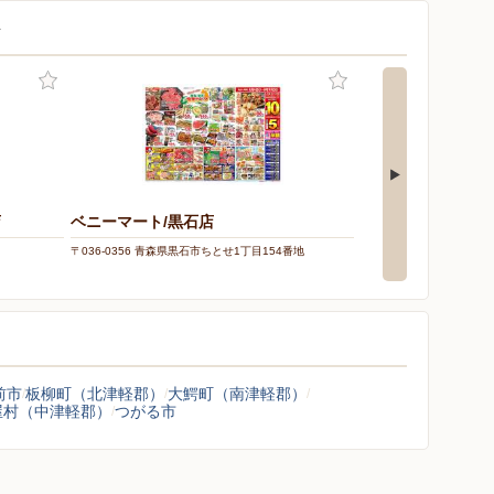
店
店
ベニーマート/黒石店
スーパードラッグ
〒036-0356 青森県黒石市ちとせ1丁目154番地
〒036-0357 青森県黒石市
前市
板柳町（北津軽郡）
大鰐町（南津軽郡）
屋村（中津軽郡）
つがる市