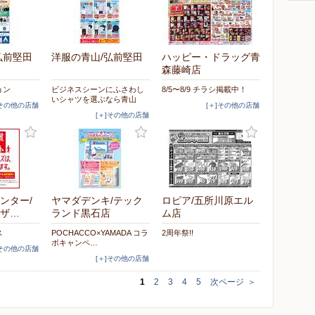
弘前堅田
洋服の青山/弘前堅田
ハッピー・ドラッグ青
森藤崎店
ョン
ビジネスシーンにふさわし
8/5〜8/9 チラシ掲載中！
いシャツを選ぶなら青山
]その他の店舗
[＋]その他の店舗
[＋]その他の店舗
ンター/
ヤマダデンキ/テック
ロピア/五所川原エル
ザ…
ランド黒石店
ム店
ス
POCHACCO×YAMADA コラ
2周年祭!!
ボキャンペ…
]その他の店舗
[＋]その他の店舗
1
2
3
4
5
次ページ
＞