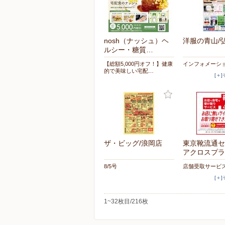
nosh（ナッシュ）ヘ
洋服の青山/
ルシー・糖質…
【総額5,000円オフ！】健康
インフォメーシ
的で美味しい宅配…
[＋
ザ・ビッグ/浪岡店
東京靴流通セ
アクロスプラ
8/5号
店舗受取サービ
[＋
1~32枚目/216枚