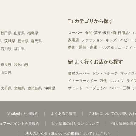
カテゴリから探す
スーパー
食品･菓子･飲料･酒･日用品･コ
秋田県
山形県
福島県
家電店
ファッション
キッズ・ベビー・
県
茨城県
栃木県
群馬県
携帯・通信・家電
ヘルス＆ビューティ・
石川県
福井県
よく行くお店から探す
奈良県
和歌山県
山口県
業務スーパー
ドン・キホーテ
マックス
イトーヨーカドー
万代
マルエツ
ライ
サミット
コープこうべ
バロー
三和
デ
大分県
宮崎県
鹿児島県
沖縄県
「Shufoo!」利用規約
よくあるご質問
ご利用についてのお問い合わ
ュフーポイント会員規約
個人情報の取り扱いについて
個人情報保護
法人のお客様（Shufoo!への掲載について）はこちら