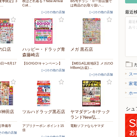
夏季限定】3
秋はどれ着る？New Arrival
8/5号チラシ「※一部店舗で
し…
Coll…
は商品のお取り扱い…
最近
[＋]その他の店舗
[＋]その他の店舗
最近
あり
の口店
ハッピー・ドラッグ青
メガ 黒石店
森藤崎店
6日〜8月17
【GO!GO!キャンペーン】
【MEGA弘前地区】メガのO
h!Bom(お盆)…
[＋]その他の店舗
ス
[＋]その他の店舗
家
ホ
シュ
/神田店
ツルハドラッグ黒石店
ヤマダデンキ/テック
ランドNew弘…
盆準備市
アプリクーポン ポイント15
電動ソファならヤマダ
倍
]その他の店舗
[＋]その他の店舗